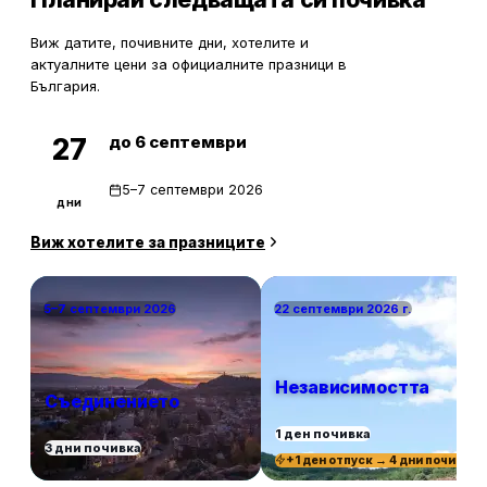
Виж датите, почивните дни, хотелите и
актуалните цени за официалните празници в
България.
до 6 септември
27
5–7 септември 2026
дни
Виж хотелите за празниците
5–7 септември 2026
22 септември 2026 г.
Независимостта
Съединението
1 ден почивка
3 дни почивка
+1 ден отпуск → 4 дни почивка