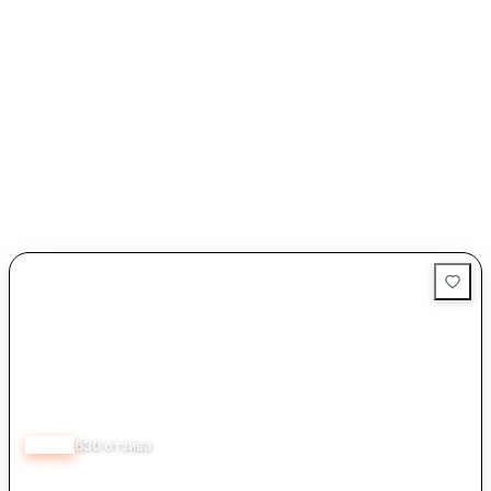
4.53
630
отзива