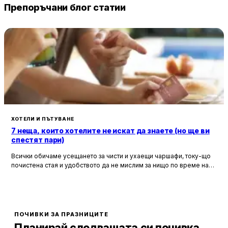
Препоръчани блог статии
ХОТЕЛИ И ПЪТУВАНЕ
7 неща, които хотелите не искат да знаете (но ще ви
спестят пари)
Всички обичаме усещането за чисти и ухаещи чаршафи, току-що
почистена стая и удобството да не мислим за нищо по време на
почивка. Хотелите са създадени, за да ни предложат това бягство
от ежедневието, но истината е, че зад бляскавите фасади и
усмихнати рецепционисти се крият редица тайни, които могат да
олекотят портфейла ви значително.
ПОЧИВКИ ЗА ПРАЗНИЦИТЕ
Планирай следващата си почивка