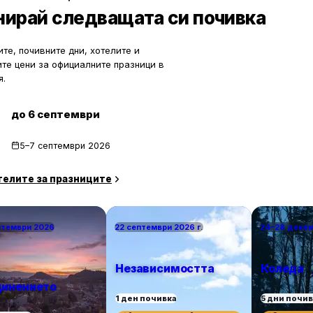
по-малко познати места означава
нирай следващата си почивка
спокойствие, лично пространство
за уединение и близък контакт с 
те, почивните дни, хотелите и
ите цени за официалните празници в
я.
до 6 септември
5–7 септември 2026
телите за празниците
птември 2026
22 септември 2026 г.
24–28 деке
Независимостта
Коледа
инението
1 ден почивка
5 дни почи