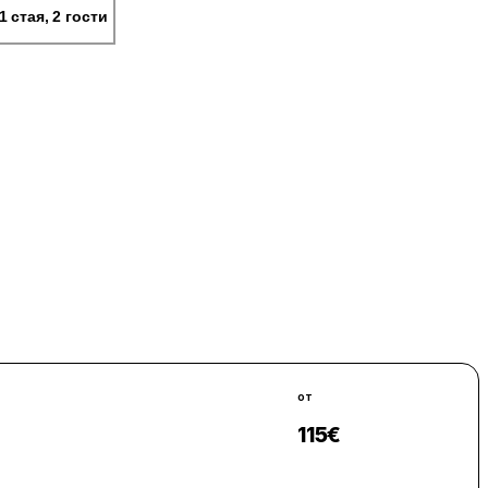
1 стая, 2 гости
от
115
€
Виж цени