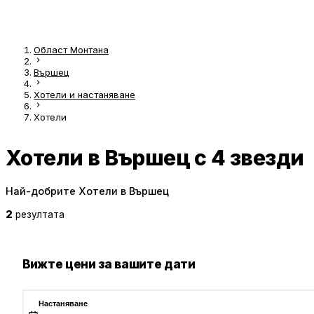
Област Монтана
Вършец
Хотели и настаняване
Хотели
Хотели в Вършец с 4 звезди
Най-добрите Хотели в Вършец
2
резултата
Вижте цени за вашите дати
Настаняване