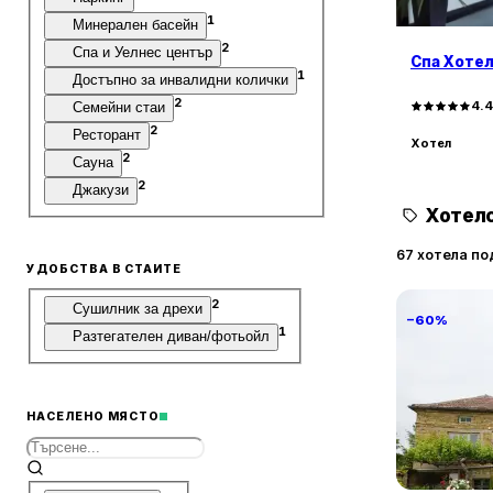
1
Минерален басейн
2
Спа и Уелнес център
Спа Хотел
1
Достъпно за инвалидни колички
2
4.
Семейни стаи
2
Ресторант
Хотел
2
Сауна
2
Джакузи
Хотелс
67 хотела по
УДОБСТВА В СТАИТЕ
2
Сушилник за дрехи
−60%
1
Разтегателен диван/фотьойл
НАСЕЛЕНО МЯСТО
Villa Vin S
Винарово