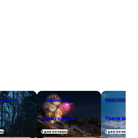
 повече
уикенд. В списъка присъстват както
, възможност
класическите избори – разбира се, нямаше как
природата.
да пропуснем Париж – така и някои по-рядко
посещавани дестинации. За да бъдем
справедливи, избрахме само по един град от
държава, включително южни кътчета като
Севиля и Валета за двойките, които търсят
топлина в началото на пролетта или късната
есен. Това са европейските градове, в които
ще се влюбите.
мври 2026
1–3 януари 2027
3 март 2027 г.
Нова година
Трети март
вка
3 дни почивка
1 ден почивка