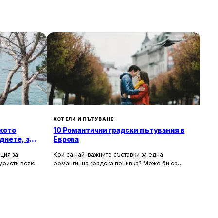
ХОТЕЛИ И ПЪТУВАНЕ
кото
10 Романтични градски пътувания в
днете, за
Европа
ция за
Кои са най-важните съставки за една
уристи всяка
романтична градска почивка? Може би са
орти като
очарователните канали и средновековните
т със своята
сгради, а може би тайната на идеалния уикенд
хора
за двама се крие в първокласната храна и
 и шума, като
вино, допълнени от спокойни улици за
сираща
разходка. Каквито и да са критериите ви, тук
 на по-тихи и
ще откриете идеи за перфектен европейски