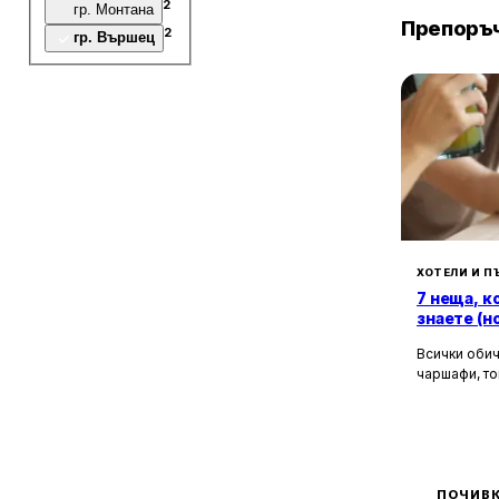
2
гр. Монтана
Препоръч
2
гр. Вършец
ХОТЕЛИ И П
7 неща, к
знаете (н
Всички обич
чаршафи, то
да не мисли
Хотелите са
това бягств
зад бляскав
рецепционис
могат да ол
ПОЧИВК