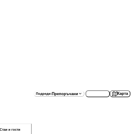
Списък
Карта
Препоръчани
Подреди
:
Стаи и гости