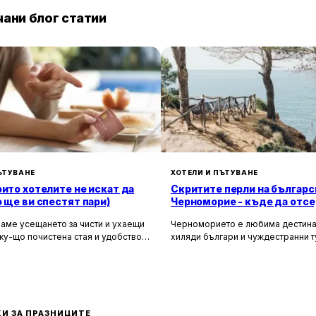
ани блог статии
ЪТУВАНЕ
ХОТЕЛИ И ПЪТУВАНЕ
оито хотелите не искат да
Скритите перли на българс
о ще ви спестят пари)
Черноморие - къде да отсе
да избегнете тълпите
аме усещането за чисти и ухаещи
Черноморието е любима дестина
ку-що почистена стая и удобството
хиляди българи и чуждестранни т
м за нищо по време на почивка.
година. Въпреки че големите кур
 създадени, за да ни предложат
Слънчев бряг и Созопол привлича
о от ежедневието, но истината е, че
динамика и нощен живот, много 
ите фасади и усмихнати
предпочитат да избягат от тълпите
ти се крият редица тайни, които
се насладят на спокойна и релак
екотят портфейла ви значително.
почивка сред природата. Изборът
И ЗА ПРАЗНИЦИТЕ