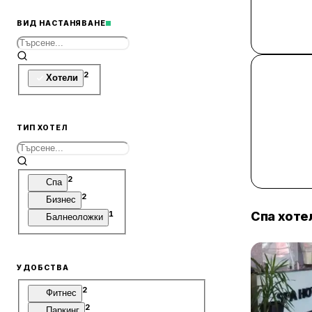
ВИД НАСТАНЯВАНЕ
2
Хотели
ТИП ХОТЕЛ
2
Спа
2
Бизнес
Спа хоте
1
Балнеоложки
УДОБСТВА
2
Фитнес
2
Паркинг