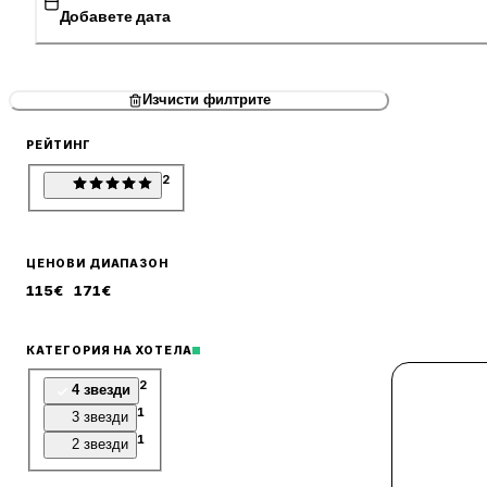
Добавете дата
Изчисти филтрите
РЕЙТИНГ
2
ЦЕНОВИ ДИАПАЗОН
115
€
171
€
КАТЕГОРИЯ НА ХОТЕЛА
2
4 звезди
1
3 звезди
1
2 звезди