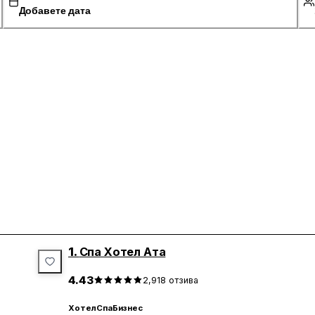
Добавете дата
1.
Спа Хотел Ата
4.43
2,918
отзива
Хотел
Спа
Бизнес