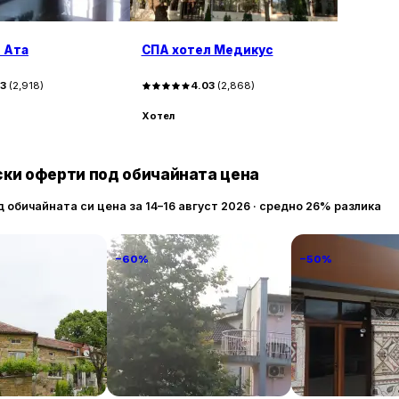
За гостите с електрически автомобили на територия
станция за бързо зареждане със скорост от 50 км/
 Ата
СПА хотел Медикус
Инсталирана е и станция за променлив ток 22 kW с к
43
(
2,918
)
4.03
(
2,868
)
Хотел
ки оферти под обичайната цена
д обичайната си цена за 14–16 август 2026 · средно 26% разлика
−60%
−50%
anto
Familia Fantastiko
ТРАКАРТ-ПАР
89 € / нощувка
60 € / нощувка
30 
Китен
Крумово