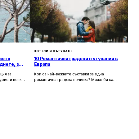
ХОТЕЛИ И ПЪТУВАНЕ
кото
10 Романтични градски пътувания в
днете, за
Европа
ция за
Кои са най-важните съставки за една
уристи всяка
романтична градска почивка? Може би са
орти като
очарователните канали и средновековните
т със своята
сгради, а може би тайната на идеалния уикенд
хора
за двама се крие в първокласната храна и
 и шума, като
вино, допълнени от спокойни улици за
сираща
разходка. Каквито и да са критериите ви, тук
 на по-тихи и
ще откриете идеи за перфектен европейски
 повече
уикенд. В списъка присъстват както
, възможност
класическите избори – разбира се, нямаше как
природата.
да пропуснем Париж – така и някои по-рядко
посещавани дестинации. За да бъдем