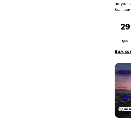
актуалн
Българи
29
дни
Виж хо
5–7 се
Съед
3 дни 