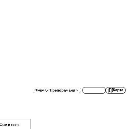
Списък
Карта
Препоръчани
Подреди
:
Стаи и гости