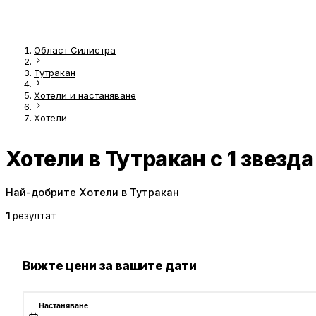
Област Силистра
Тутракан
Хотели и настаняване
Хотели
Хотели в Тутракан с 1 звезда
Най-добрите Хотели в Тутракан
1
резултат
Вижте цени за вашите дати
Настаняване