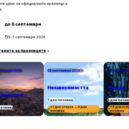
ите цени за официалните празници в
я.
до 6 септември
5–7 септември 2026
телите за празниците
птември 2026
22 септември 2026 г.
24–28 деке
Независимостта
Коледа
инението
1 ден почивка
5 дни почи
+1 ден отпуск → 4 дни
+3 дни отп
почивка
почивка
почивка