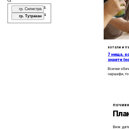
1
гр. Силистра
1
гр. Тутракан
ХОТЕЛИ И П
7 неща, к
знаете (н
Всички обич
чаршафи, то
да не мисли
Хотелите са
това бягств
зад бляскав
рецепционис
могат да ол
ПОЧИВК
Пла
Виж дати