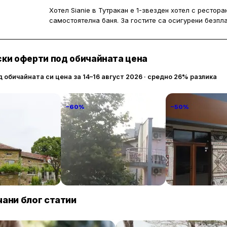
Хотел Sianie в Тутракан е 1-звезден хотел с рестор
самостоятелна баня. За гостите са осигурени безплат
Всяка стая е оборудвана с бюро, кът за сядане и те
канали. Част от помещенията са с изглед към града,
ки оферти под обичайната цена
двор.
д обичайната си цена за 14–16 август 2026 · средно 26% разлика
−60%
−50%
anto
Familia Fantastiko
ТРАКАРТ-ПАР
89 € / нощувка
60 € / нощувка
30 
Китен
Крумово
ани блог статии