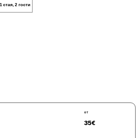
1 стая, 2 гости
от
35
€
Виж цени