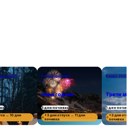
справедливи, избрахме само по един град от
държава, включително южни кътчета като
Севиля и Валета за двойките, които търсят
топлина в началото на пролетта или късната
есен. Това са европейските градове, в които
ще се влюбите.
мври 2026
1–3 януари 2027
3 март 2027 г.
Нова година
Трети март
вка
3 дни почивка
1 ден почивка
уск → 10 дни
+3 дни отпуск → 11 дни
+2 дни отпуск →
почивка
почивка