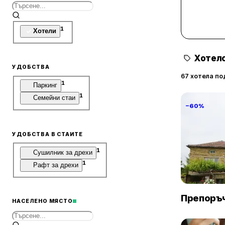
1
Хотели
Хотелс
УДОБСТВА
67 хотела по
1
Паркинг
1
Семейни стаи
−60%
УДОБСТВА В СТАИТЕ
1
Сушилник за дрехи
Villa Vin S
1
Рафт за дрехи
Винарово
Препоръч
НАСЕЛЕНО МЯСТО