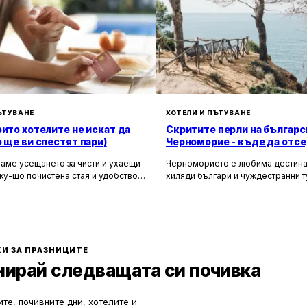
ЪТУВАНЕ
ХОТЕЛИ И ПЪТУВАНЕ
оито хотелите не искат да
Скритите перли на българс
о ще ви спестят пари)
Черноморие - къде да отсе
да избегнете тълпите
аме усещането за чисти и ухаещи
Черноморието е любима дестина
ку-що почистена стая и удобството
хиляди българи и чуждестранни т
м за нищо по време на почивка.
година. Въпреки че големите кур
 създадени, за да ни предложат
Слънчев бряг и Созопол привлича
о от ежедневието, но истината е, че
динамика и нощен живот, много 
ите фасади и усмихнати
предпочитат да избягат от тълпите
ти се крият редица тайни, които
се насладят на спокойна и релак
екотят портфейла ви значително.
почивка сред природата. Изборът
И ЗА ПРАЗНИЦИТЕ
по-малко познати места означава
нирай следващата си почивка
спокойствие, лично пространство
за уединение и близък контакт с 
те, почивните дни, хотелите и