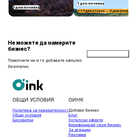
1 ден почивка
3 дни почивка
+1 ден отпуск → 4 дни почивка
Не можете да намерите
бизнес?
Добави бизнес
Помогнете ни и го добавете напълно
безплатно.
ОБЩИ УСЛОВИЯ
ОИНК
Политика за поверителност
Добави бизнес
Общи условия
Блог
Бисквитки
Хотелски оферти
Верифицирай своя бизнес
За агенции
Реклама