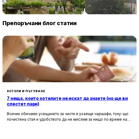
Villa Vin Santo
Familia Fantastiko
89 € / нощувка
60 
Винарово
Китен
Препоръчани блог статии
ХОТЕЛИ И ПЪТУВАНЕ
7 неща, които хотелите не искат да знаете (но ще ви
спестят пари)
Всички обичаме усещането за чисти и ухаещи чаршафи, току-що
почистена стая и удобството да не мислим за нищо по време на
почивка. Хотелите са създадени, за да ни предложат това бягство
от ежедневието, но истината е, че зад бляскавите фасади и
усмихнати рецепционисти се крият редица тайни, които могат да