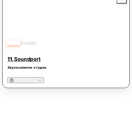
5.00
2
отзива
11.
Soundport
Звукозаписно студио