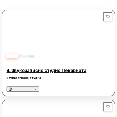
възможности за еднодневни разходки, особено през есента,
когато природата се обагря в невероятни цветове. През този
сезон планините около столицата предлагат чист въздух, красива
природа и чудесни условия за туризъм и отдих.
4.80
44
отзива
4.
Звукозаписно студио Пекарната
Звукозаписно студио