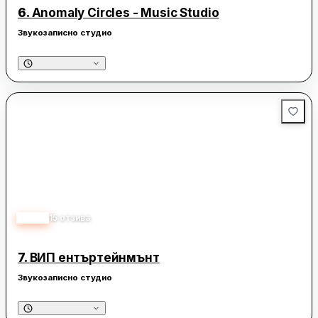
6.
Anomaly Circles - Music Studio
Звукозаписно студио
5.00
15
отзива
7.
ВИП ентъртейнмънт
Звукозаписно студио