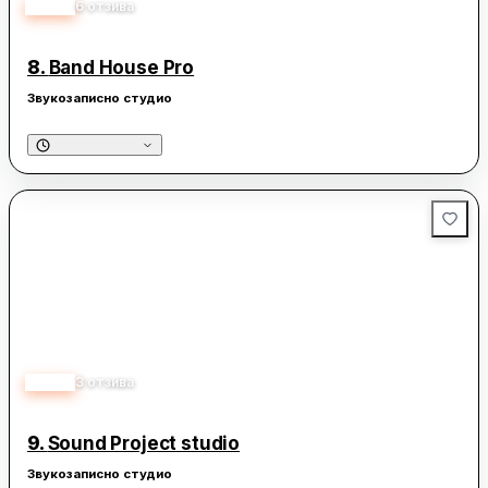
5.00
6
отзива
8.
Band House Pro
Звукозаписно студио
5.00
3
отзива
9.
Sound Project studio
Звукозаписно студио