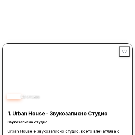
5.00
92
отзива
1.
Urban House - Звукозаписно Студио
Звукозаписно студио
Urban House е звукозаписно студио, което впечатлява с