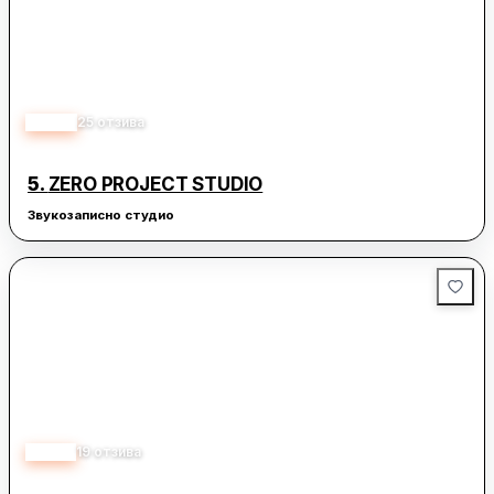
4.90
25
отзива
5.
ZERO PROJECT STUDIO
Звукозаписно студио
5.00
19
отзива