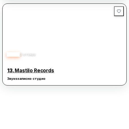
3.00
2
отзива
13.
Mastilo Records
Звукозаписно студио