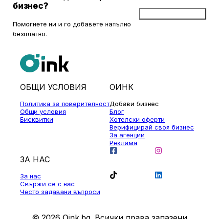
бизнес?
Добави бизнес
Помогнете ни и го добавете напълно
безплатно.
ОБЩИ УСЛОВИЯ
ОИНК
Политика за поверителност
Добави бизнес
Общи условия
Блог
Бисквитки
Хотелски оферти
Верифицирай своя бизнес
За агенции
Реклама
ЗА НАС
За нас
Свържи се с нас
Често задавани въпроси
© 2026 Oink.bg. Всички права запазени