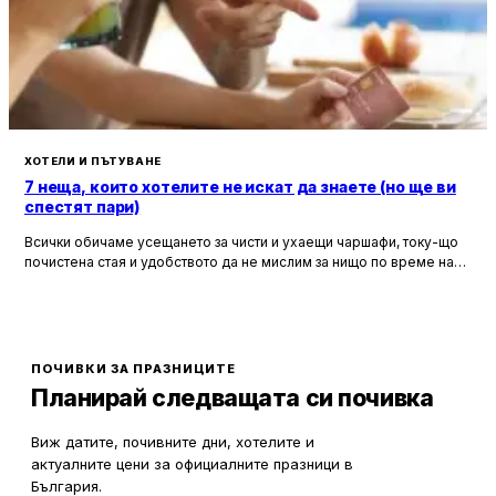
ХОТЕЛИ И ПЪТУВАНЕ
7 неща, които хотелите не искат да знаете (но ще ви
спестят пари)
Всички обичаме усещането за чисти и ухаещи чаршафи, току-що
почистена стая и удобството да не мислим за нищо по време на
почивка. Хотелите са създадени, за да ни предложат това бягство
от ежедневието, но истината е, че зад бляскавите фасади и
усмихнати рецепционисти се крият редица тайни, които могат да
олекотят портфейла ви значително.
ПОЧИВКИ ЗА ПРАЗНИЦИТЕ
Планирай следващата си почивка
Виж датите, почивните дни, хотелите и
актуалните цени за официалните празници в
България.