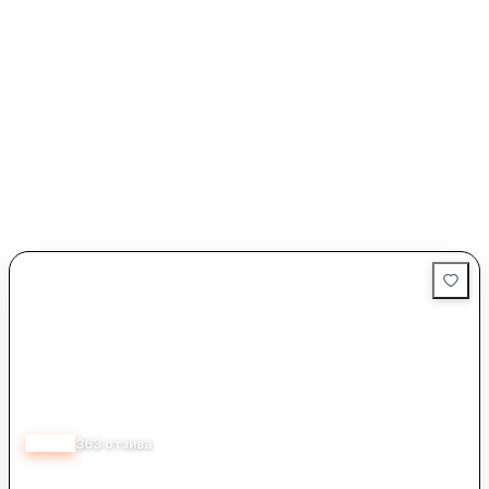
4.70
363
отзива