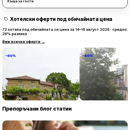
Къща за гости
Хотелски оферти под обичайната цена
72 хотела под обичайната си цена за 14–16 август 2026 · средно
26% разлика
Виж всички оферти
→
−60%
−60%
Villa Vin Santo
Familia Fantastiko
89 € / нощувка
60 
Винарово
Китен
Препоръчани блог статии