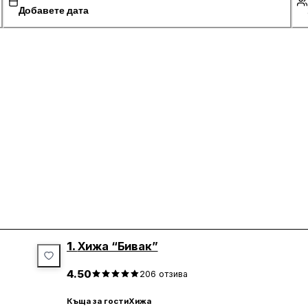
Добавете дата
1.
Хижа “Бивак”
4.50
206
отзива
Къща за гости
Хижа