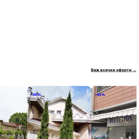
Виж всички оферти
→
−46%
−43%
Hotel Elit Palace and SPA
Apartments K&M
Sandanski