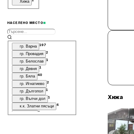
Хижа
НАСЕЛЕНО МЯСТО
197
гр. Варна
2
гр. Провадия
1
гр. Белослав
1
гр. Девня
40
гр. Бяла
2
гр. Игнатиево
1
гр. Дългопол
Хижа
1
гр. Вълчи дол
4
к.к. Златни пясъци
2
с. Аврен
12
с. Аспарухово
7
с. Близнаци