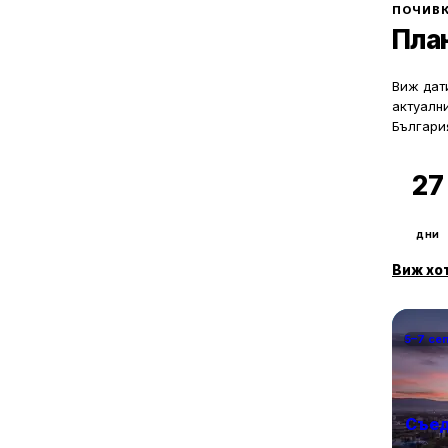
могат да ол
ПОЧИВК
Пла
Виж дати
актуалн
Българи
27
дни
Виж хо
5–7 се
Съед