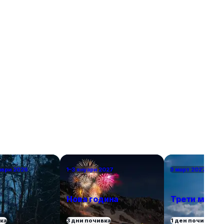
 на по-тихи и
ще откриете идеи за перфектен европейски
 повече
уикенд. В списъка присъстват както
, възможност
класическите избори – разбира се, нямаше как
природата.
да пропуснем Париж – така и някои по-рядко
посещавани дестинации. За да бъдем
справедливи, избрахме само по един град от
държава, включително южни кътчета като
Севиля и Валета за двойките, които търсят
топлина в началото на пролетта или късната
есен. Това са европейските градове, в които
ще се влюбите.
мври 2026
1–3 януари 2027
3 март 2027 г.
Нова година
Трети март
вка
3 дни почивка
1 ден почивка