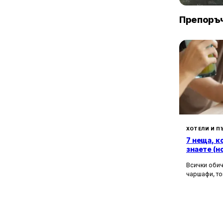
1
с. Невша
Китен
1
с. Неофит Рилски
Препоръч
2
с. Осеново
1
с. Петров дол
1
с. Приселци
1
с. Равна гора
1
с. Радево
1
с. Разделна
1
с. Сладка вода
1
с. Тополи
17
с. Шкорпиловци
ХОТЕЛИ И П
2
7 неща, к
с. Щипско
знаете (н
1
с. Юнец
Всички обич
чаршафи, то
да не мисли
Хотелите са
това бягств
зад бляскав
рецепционис