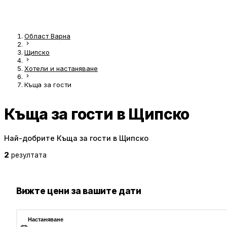
Област Варна
Щипско
Хотели и настаняване
Къща за гости
Къща за гости в Щипско
Най-добрите Къща за гости в Щипско
2
резултата
Вижте цени за вашите дати
Настаняване