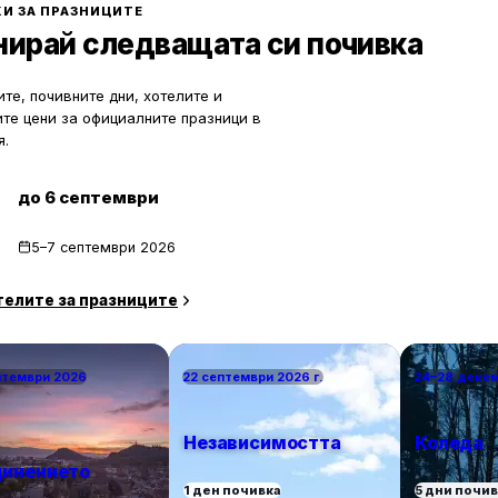
екотят портфейла ви значително.
почивка сред природата. Изборът
И ЗА ПРАЗНИЦИТЕ
по-малко познати места означава
нирай следващата си почивка
спокойствие, лично пространство
за уединение и близък контакт с 
те, почивните дни, хотелите и
ите цени за официалните празници в
я.
до 6 септември
5–7 септември 2026
телите за празниците
птември 2026
22 септември 2026 г.
24–28 деке
Независимостта
Коледа
инението
1 ден почивка
5 дни почи