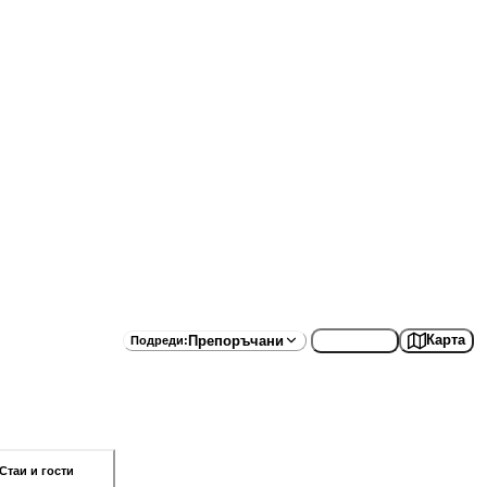
Списък
Карта
Препоръчани
Подреди
:
Стаи и гости