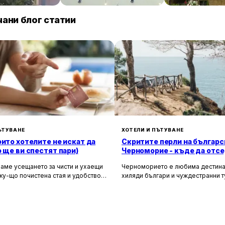
68 € / нощувка
106 € / нощувка
89 
Велико Търново
Винарово
ани блог статии
ЪТУВАНЕ
ХОТЕЛИ И ПЪТУВАНЕ
оито хотелите не искат да
Скритите перли на българс
о ще ви спестят пари)
Черноморие - къде да отсе
да избегнете тълпите
аме усещането за чисти и ухаещи
Черноморието е любима дестина
ку-що почистена стая и удобството
хиляди българи и чуждестранни т
м за нищо по време на почивка.
година. Въпреки че големите кур
 създадени, за да ни предложат
Слънчев бряг и Созопол привлича
о от ежедневието, но истината е, че
динамика и нощен живот, много 
ите фасади и усмихнати
предпочитат да избягат от тълпите
ти се крият редица тайни, които
се насладят на спокойна и релак