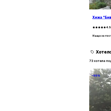
1
с. Бозвелийско
1
с. Ботево
1
с. Водица
Хижа “Би
6
с. Генерал Кантарджиево
1
с. Генерал Киселово
4.
1
с. Голица
Къща за гос
2
с. Горица
1
с. Гроздьово
4
с. Дебелец
Хотелс
1
с. Доброглед
73 хотела по
2
с. Добротич
1
с. Здравец
1
−55%
с. Искър
2
с. Кипра
1
с. Китен
1
с. Китка
1
с. Кривини
Familia Fan
1
с. Левски