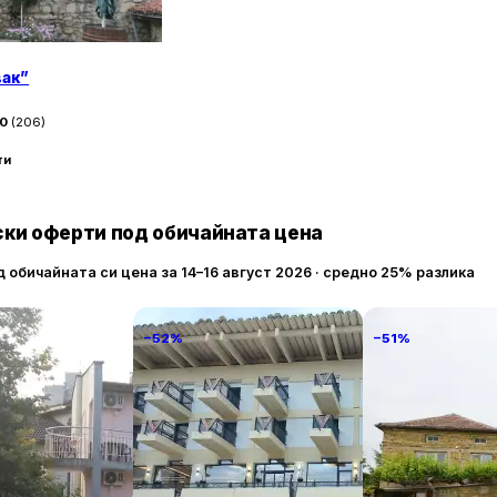
вак”
50
(
206
)
ти
ки оферти под обичайната цена
д обичайната си цена за 14–16 август 2026 · средно 25% разлика
−52%
−51%
tastiko
Grand Hotel & Therme
Villa Vin Santo
Veliko Tarnovo