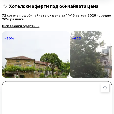
Хотелски оферти под обичайната цена
72 хотела под обичайната си цена за 14–16 август 2026 · средно
26% разлика
Виж всички оферти
→
−60%
−60%
Villa Vin Santo
Familia Fantastiko
89 € / нощувка
60 
Винарово
Китен