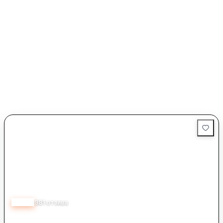
4.50
981
отзива