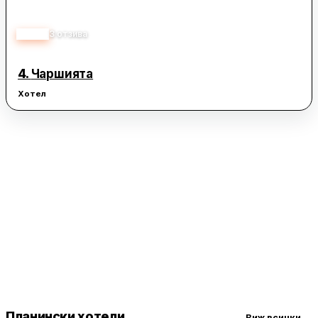
5.00
3
отзива
4.
Чаршията
Хотел
Планински хотели
Виж всички
→