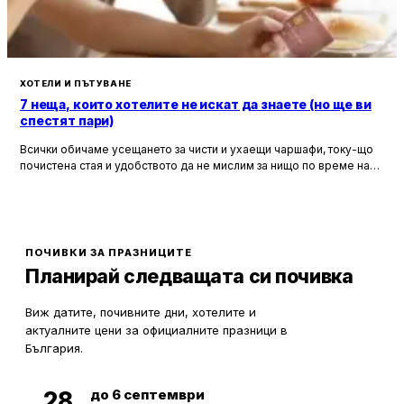
ХОТЕЛИ И ПЪТУВАНЕ
7 неща, които хотелите не искат да знаете (но ще ви
спестят пари)
Всички обичаме усещането за чисти и ухаещи чаршафи, току-що
почистена стая и удобството да не мислим за нищо по време на
почивка. Хотелите са създадени, за да ни предложат това бягство
от ежедневието, но истината е, че зад бляскавите фасади и
усмихнати рецепционисти се крият редица тайни, които могат да
олекотят портфейла ви значително.
ПОЧИВКИ ЗА ПРАЗНИЦИТЕ
Планирай следващата си почивка
Виж датите, почивните дни, хотелите и
актуалните цени за официалните празници в
България.
до 6 септември
28