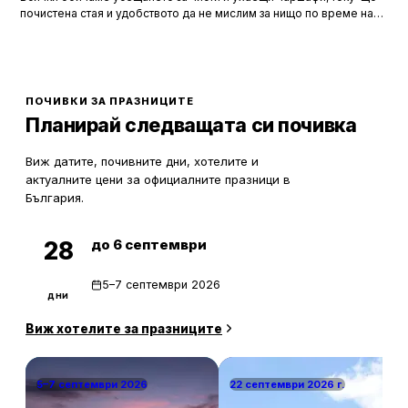
почистена стая и удобството да не мислим за нищо по време на
почивка. Хотелите са създадени, за да ни предложат това бягство
от ежедневието, но истината е, че зад бляскавите фасади и
усмихнати рецепционисти се крият редица тайни, които могат да
олекотят портфейла ви значително.
ПОЧИВКИ ЗА ПРАЗНИЦИТЕ
Планирай следващата си почивка
Виж датите, почивните дни, хотелите и
актуалните цени за официалните празници в
България.
до 6 септември
28
5–7 септември 2026
дни
Виж хотелите за празниците
5–7 септември 2026
22 септември 2026 г.