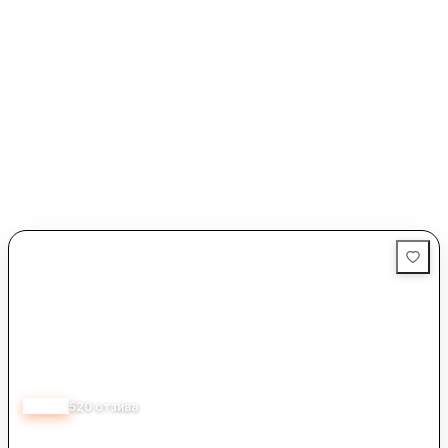
4.50
520
отзива