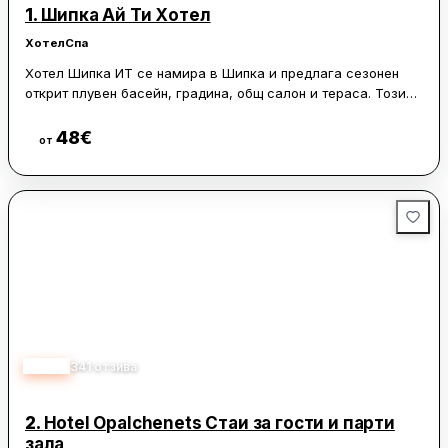
1.
Шипка Ай Ти Хотел
Хотел
Спа
Хотел Шипка ИТ се намира в Шипка и предлага сезонен
открит плувен басейн, градина, общ салон и тераса. Този
2-звезден хотел разполага с безплатен WiFi и обща кухня, а
част от стаите са с балкон и изглед към града.
48
€
Виж цени
от
На разположение е и хамам. В района на Шипка гостите
могат да практикуват колоездене. Етно село Етър е на 32
км от хотела, а търговски център Mall Galleria се намира на
44 км.
4.40
341
отзива
2.
Hotel Opalchenets Стаи за гости и парти
зала