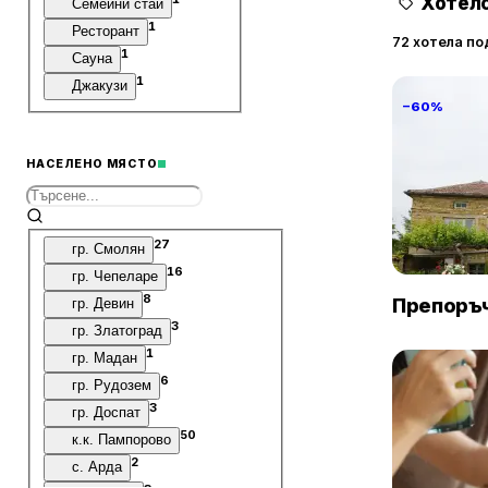
Хотелс
Семейни стаи
1
Ресторант
72 хотела по
1
Сауна
1
Джакузи
−60%
НАСЕЛЕНО МЯСТО
Villa Vin S
27
гр. Смолян
16
Винарово
гр. Чепеларе
8
Препоръч
гр. Девин
3
гр. Златоград
1
гр. Мадан
6
гр. Рудозем
3
гр. Доспат
50
к.к. Пампорово
2
с. Арда