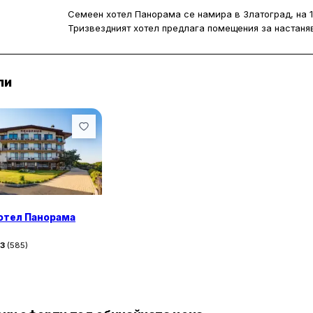
Семеен хотел Панорама се намира в Златоград, на 1
Тризвездният хотел предлага помещения за настаняв
частен паркинг, градина и частен плаж. На разполо
Стаите в Семеен хотел Панорама са климатизирани и
ли
самостоятелна баня, бюро, балкон, телевизор с пло
принадлежности. Част от помещенията са с изглед к
На територията на хотела има открит басейн, сауна
свободното време гостите могат да играят тенис на 
денонощна и обслужва на български и английски ез
намира на 15 км от семеен хотел „Панорама“.
отел Панорама
43
(
585
)