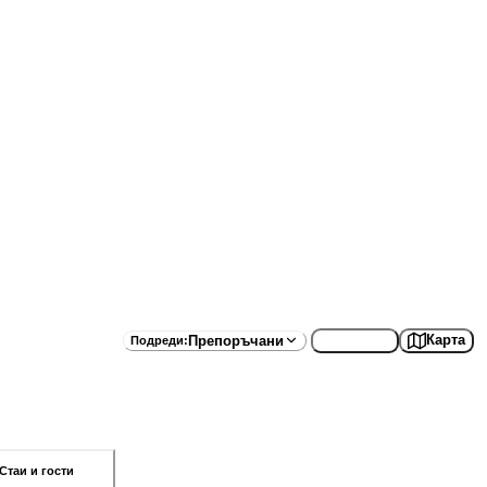
Списък
Карта
Препоръчани
Подреди
:
Стаи и гости