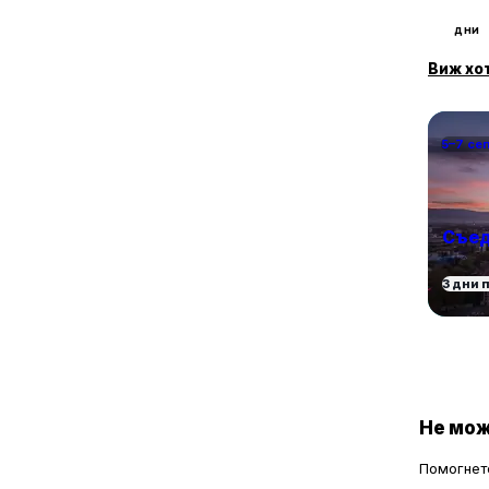
1
с. Проглед
дни
2
с. Смилян
2
с. Соколовци
Виж хо
1
с. Средногорци
2
с. Стойките
3
5–7 се
с. Триград
1
с. Хвойна
1
с. Чала
4
с. Широка лъка
Съед
1
с. Ягодина
3 дни 
Не мож
Помогнете