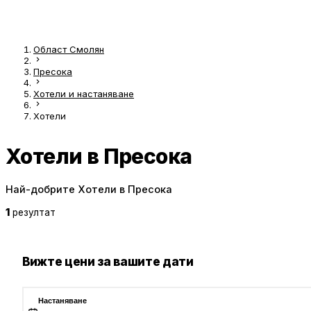
Област Смолян
Пресока
Хотели и настаняване
Хотели
Хотели в Пресока
Най-добрите Хотели в Пресока
1
резултат
Вижте цени за вашите дати
Настаняване