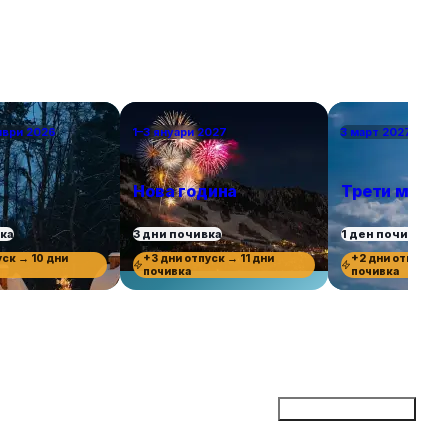
мври 2026
1–3 януари 2027
3 март 2027 г.
Нова година
Трети март
вка
3 дни почивка
1 ден почивка
уск → 10 дни
+3 дни отпуск → 11 дни
+2 дни отпуск →
почивка
почивка
Добави бизнес