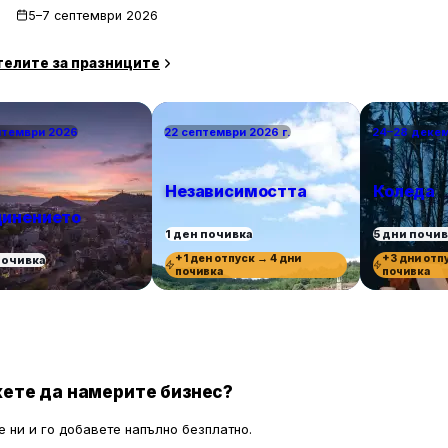
5–7 септември 2026
телите за празниците
птември 2026
22 септември 2026 г.
24–28 деке
Независимостта
Коледа
инението
1 ден почивка
5 дни почи
+1 ден отпуск → 4 дни
+3 дни отп
почивка
почивка
почивка
ете да намерите бизнес?
 ни и го добавете напълно безплатно.