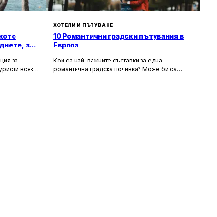
ХОТЕЛИ И ПЪТУВАНЕ
кото
10 Романтични градски пътувания в
днете, за
Европа
ция за
Кои са най-важните съставки за една
уристи всяка
романтична градска почивка? Може би са
орти като
очарователните канали и средновековните
т със своята
сгради, а може би тайната на идеалния уикенд
хора
за двама се крие в първокласната храна и
 и шума, като
вино, допълнени от спокойни улици за
сираща
разходка. Каквито и да са критериите ви, тук
 на по-тихи и
ще откриете идеи за перфектен европейски
 повече
уикенд. В списъка присъстват както
, възможност
класическите избори – разбира се, нямаше как
природата.
да пропуснем Париж – така и някои по-рядко
посещавани дестинации. За да бъдем
справедливи, избрахме само по един град от
държава, включително южни кътчета като
Севиля и Валета за двойките, които търсят
топлина в началото на пролетта или късната
есен. Това са европейските градове, в които
ще се влюбите.