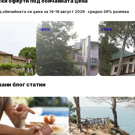
ки оферти под обичайната цена
д обичайната си цена за 14–16 август 2026 · средно 26% разлика
−60%
−59%
anto
Familia Fantastiko
Комплекс Орл
гнездо
89 € / нощувка
60 € / нощувка
86 
Китен
Бели Искър
ани блог статии