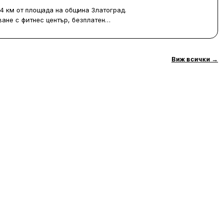
4 км от площада на община Златоград.
ане с фитнес център, безплатен
жение са също тераса и ресторант.
 разполагат с безплатен WiFi,
Виж всички
→
сък екран и безплатни тоалетни
ъм планината.
, хидромасажна вана и СПА център. За
маса и дартс, а рецепцията е
ик. Параклисът „Свети Атанасий“ се