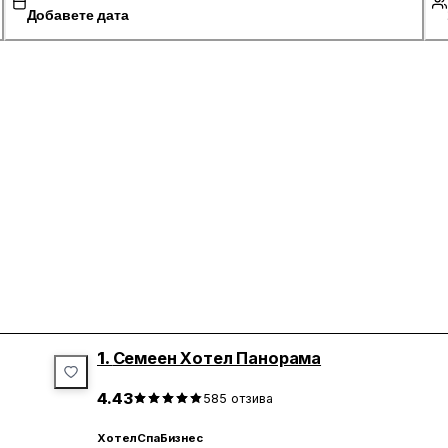
Добавете дата
1.
Семеен Хотел Панорама
4.43
585
отзива
Хотел
Спа
Бизнес