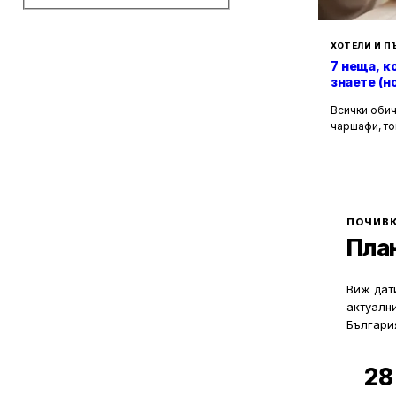
3
с. Баните
1
с. Бориково
1
ХОТЕЛИ И П
с. Борино
7 неща, к
1
с. Брезе
знаете (н
1
с. Буйново
Всички обич
1
с. Високите
чаршафи, то
3
с. Водата
да не мисли
2
Хотелите са
с. Гела
това бягств
3
с. Гълъбово
зад бляскав
1
с. Забърдо
рецепционис
могат да ол
1
ПОЧИВК
с. Змиево
Пла
2
с. Кутела
1
с. Магарджица
Виж дати
2
с. Момчиловци
актуалн
1
с. Мугла
Българи
1
с. Осиково
3
с. Полковник Серафимово
28
1
с. Пресока