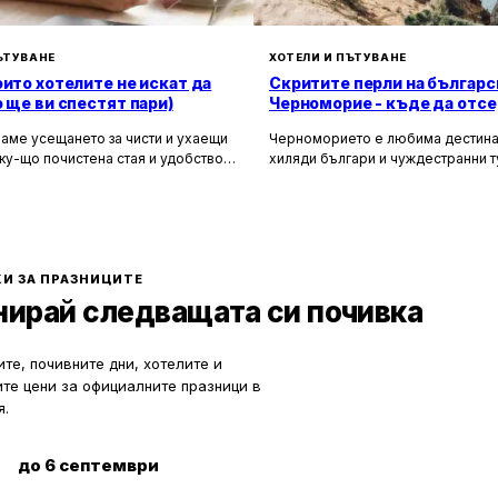
ЪТУВАНЕ
ХОТЕЛИ И ПЪТУВАНЕ
оито хотелите не искат да
Скритите перли на българс
о ще ви спестят пари)
Черноморие - къде да отсе
да избегнете тълпите
аме усещането за чисти и ухаещи
Черноморието е любима дестина
ку-що почистена стая и удобството
хиляди българи и чуждестранни т
м за нищо по време на почивка.
година. Въпреки че големите кур
 създадени, за да ни предложат
Слънчев бряг и Созопол привлича
о от ежедневието, но истината е, че
динамика и нощен живот, много 
ите фасади и усмихнати
предпочитат да избягат от тълпите
ти се крият редица тайни, които
се насладят на спокойна и релак
екотят портфейла ви значително.
почивка сред природата. Изборът
И ЗА ПРАЗНИЦИТЕ
по-малко познати места означава
нирай следващата си почивка
спокойствие, лично пространство
за уединение и близък контакт с 
те, почивните дни, хотелите и
ите цени за официалните празници в
я.
до 6 септември