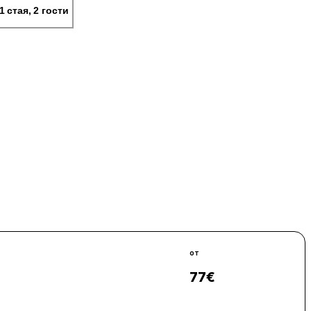
1 стая, 2 гости
от
77
€
Виж цени