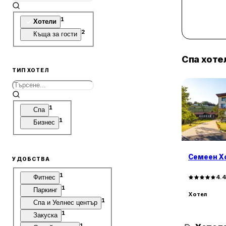
1
Хотели
2
Къща за гости
Спа хоте
ТИП ХОТЕЛ
1
Спа
1
Бизнес
Семеен Х
УДОБСТВА
1
Фитнес
4.
1
Паркинг
Хотел
1
Спа и Уелнес център
1
Закуска
1