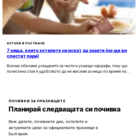
ХОТЕЛИ И ПЪТУВАНЕ
7 неща, които хотелите не искат да знаете (но ще ви
спестят пари)
Всички обичаме усещането за чисти и ухаещи чаршафи, току-що
почистена стая и удобството да не мислим за нищо по време на
почивка. Хотелите са създадени, за да ни предложат това бягство
от ежедневието, но истината е, че зад бляскавите фасади и
усмихнати рецепционисти се крият редица тайни, които могат да
олекотят портфейла ви значително.
ПОЧИВКИ ЗА ПРАЗНИЦИТЕ
Планирай следващата си почивка
Виж датите, почивните дни, хотелите и
актуалните цени за официалните празници в
България.