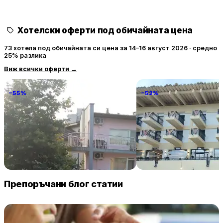
Хотелски оферти под обичайната цена
73 хотела под обичайната си цена за 14–16 август 2026 · средно
25% разлика
Виж всички оферти
→
−55%
−52%
Familia Fantastiko
Grand Hotel & Therme V
Tarnovo
68 € / нощувка
106 
Китен
Велико Търново
Препоръчани блог статии