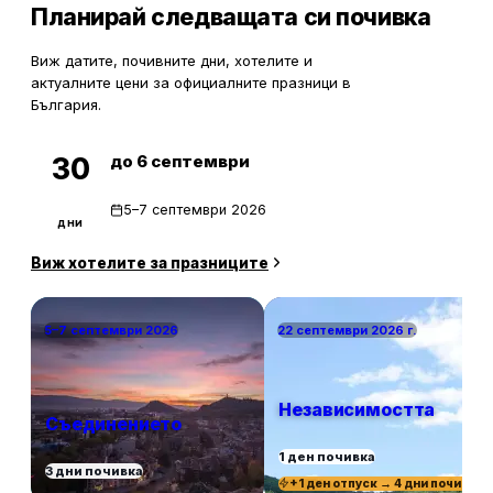
Планирай следващата си почивка
Виж датите, почивните дни, хотелите и
актуалните цени за официалните празници в
България.
до 6 септември
30
5–7 септември 2026
дни
Виж хотелите за празниците
5–7 септември 2026
22 септември 2026 г.
Независимостта
Съединението
1 ден почивка
3 дни почивка
+1 ден отпуск → 4 дни почивка