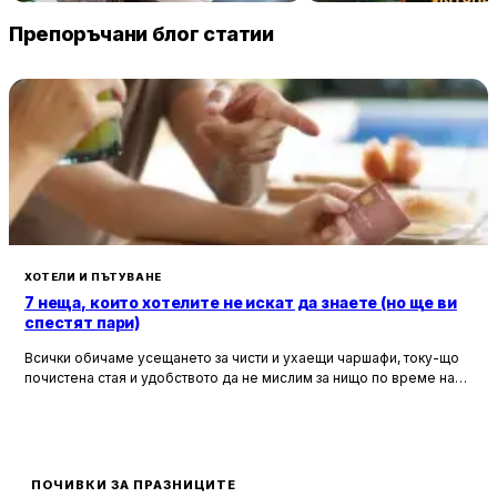
235 € / нощувка
32 
София
Пловдив
Препоръчани блог статии
ХОТЕЛИ И ПЪТУВАНЕ
7 неща, които хотелите не искат да знаете (но ще ви
спестят пари)
Всички обичаме усещането за чисти и ухаещи чаршафи, току-що
почистена стая и удобството да не мислим за нищо по време на
почивка. Хотелите са създадени, за да ни предложат това бягство
от ежедневието, но истината е, че зад бляскавите фасади и
усмихнати рецепционисти се крият редица тайни, които могат да
олекотят портфейла ви значително.
ПОЧИВКИ ЗА ПРАЗНИЦИТЕ