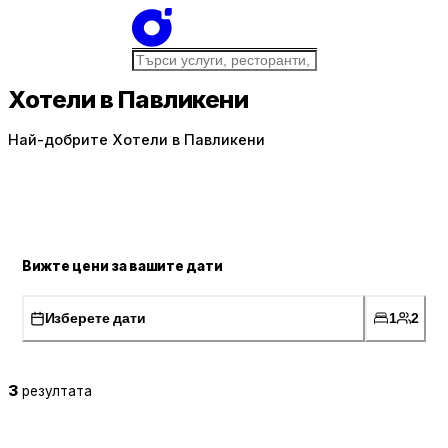
Хотели в Павликени
Най-добрите Хотели в Павликени
Вижте цени за вашите дати
Изберете дати
1
2
3
резултата