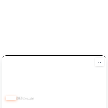
3.70
269
отзива