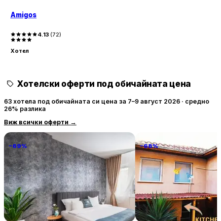
Amigos
4.13
(
72
)
Хотел
Хотелски оферти под обичайната цена
63 хотела под обичайната си цена за 7–9 август 2026 · средно
26% разлика
Виж всички оферти
→
−69%
−68%
National Palace Of Culture 1 Step
PIJAMA HOUSE
Away!