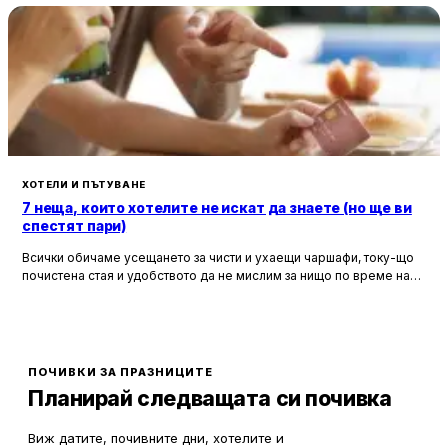
ХОТЕЛИ И ПЪТУВАНЕ
7 неща, които хотелите не искат да знаете (но ще ви
спестят пари)
Всички обичаме усещането за чисти и ухаещи чаршафи, току-що
почистена стая и удобството да не мислим за нищо по време на
почивка. Хотелите са създадени, за да ни предложат това бягство
от ежедневието, но истината е, че зад бляскавите фасади и
усмихнати рецепционисти се крият редица тайни, които могат да
олекотят портфейла ви значително.
ПОЧИВКИ ЗА ПРАЗНИЦИТЕ
Планирай следващата си почивка
Виж датите, почивните дни, хотелите и