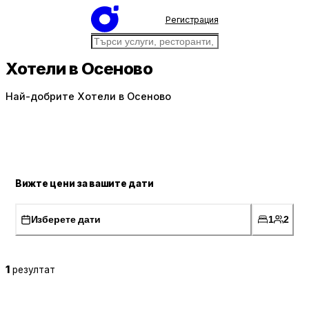
Регистрация
Хотели в Осеново
Най-добрите Хотели в Осеново
Вижте цени за вашите дати
Изберете дати
1
2
1
резултат