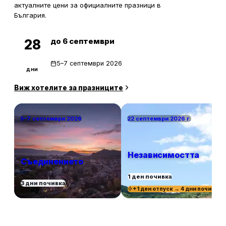
актуалните цени за официалните празници в
България.
до 6 септември
28
5–7 септември 2026
дни
Виж хотелите за празниците
5–7 септември 2026
22 септември 2026 г.
Независимостта
Съединението
1 ден почивка
3 дни почивка
+1 ден отпуск → 4 дни почивка