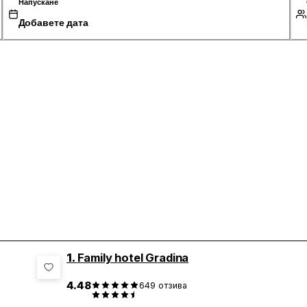
Напускане
Добавете дата
1.
Family hotel Gradina
4.48
649
отзива