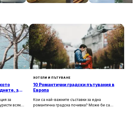
€ / нощувка
150 € / нощувка
88 € / н
Кладница
Аспарухово
ХОТЕЛИ И ПЪТУВАНЕ
кото
10 Романтични градски пътувания в
днете, за
Европа
ция за
Кои са най-важните съставки за една
уристи всяка
романтична градска почивка? Може би са
орти като
очарователните канали и средновековните
т със своята
сгради, а може би тайната на идеалния уикенд
хора
за двама се крие в първокласната храна и
 и шума, като
вино, допълнени от спокойни улици за
сираща
разходка. Каквито и да са критериите ви, тук