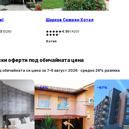
el
Шарков Семеен Хотел
83
(
528
)
4.30
(
420
)
Хотел
ки оферти под обичайната цена
д обичайната си цена за 7–9 август 2026 · средно 26% разлика
−68%
−67%
alace Of Culture
PIJAMA HOUSE
Атмосфера Ба
y!
Хотел и СПА