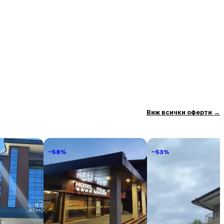
Виж всички оферти
→
−58%
−53%
лнео
Хотел Вила Магус
Eco House Kitana