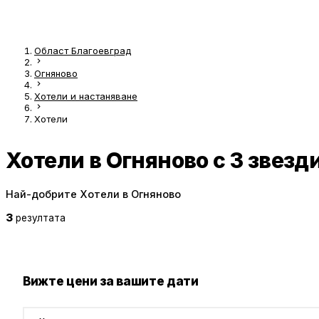
Област Благоевград
Огняново
Хотели и настаняване
Хотели
Хотели в Огняново с 3 звезд
Най-добрите Хотели в Огняново
3
резултата
Вижте цени за вашите дати