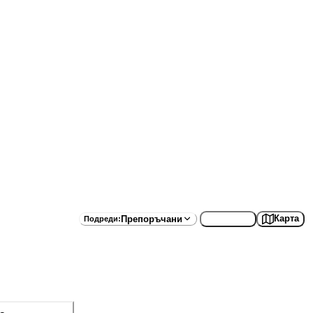
Списък
Карта
Препоръчани
Подреди
: