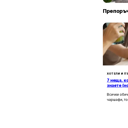
с. Еленово
София
1
с. Коларово
Препоръч
1
с. Копривлен
1
с. Лозеница
6
с. Марчево
1
с. Мосомище
3
с. Огняново
2
с. Поленица
1
с. Рожен
1
с. Чучулигово
ХОТЕЛИ И П
7 неща, к
знаете (н
Всички обич
чаршафи, то
да не мисли
Хотелите са
това бягств
зад бляскав
рецепционис