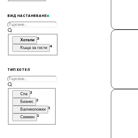
ВИД НАСТАНЯВАНЕ
3
Хотели
4
Къща за гости
ТИП ХОТЕЛ
2
Спа
2
Бизнес
1
Балнеоложки
1
Семеен