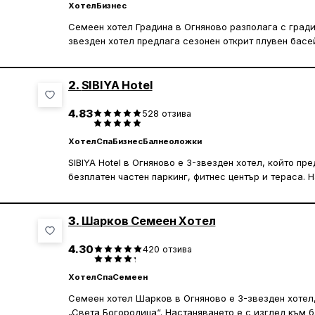
Хотел
Бизнес
Семеен хотел Градина в Огняново разполага с градин
звезден хотел предлага сезонен открит плувен басей
Стаите са климатизирани и имат безплатен WiFi, со
плосък екран. Някои от тях са с балкон, а сред удоб
2.
SIBIYA Hotel
В Семеен хотел Градина има и хидромасажна вана. 
4.83
528
отзива
сградата на община Банско се намират на 47 км.
Хотел
Спа
Бизнес
Балнеоложки
SIBIYA Hotel в Огняново е 3-звезден хотел, който пр
безплатен частен паркинг, фитнес център и тераса. 
ресторант и климатизирани стаи с безплатен WiFi.
Всяка стая е оборудвана с бюро, електрическа кана
3.
Шарков Семеен Хотел
безплатни тоалетни принадлежности. Част от помеще
хотела се сервира закуска на блок маса.
4.30
420
отзива
Гостите могат да ползват spa и уелнес център с въ
Хотел
Спа
Семеен
вана, както и горещ минерален басейн. В и около О
Семеен хотел Шарков в Огняново е 3-звезден хотел,
колоездене. Рецепцията работи с български и англи
„Света Богородица“. Настаняването е с изглед към б