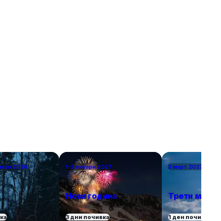
 на по-тихи и
ще откриете идеи за перфектен европейски
 повече
уикенд. В списъка присъстват както
, възможност
класическите избори – разбира се, нямаше как
природата.
да пропуснем Париж – така и някои по-рядко
посещавани дестинации. За да бъдем
справедливи, избрахме само по един град от
държава, включително южни кътчета като
Севиля и Валета за двойките, които търсят
топлина в началото на пролетта или късната
есен. Това са европейските градове, в които
ще се влюбите.
мври 2026
1–3 януари 2027
3 март 2027 г.
Нова година
Трети март
вка
3 дни почивка
1 ден почивка