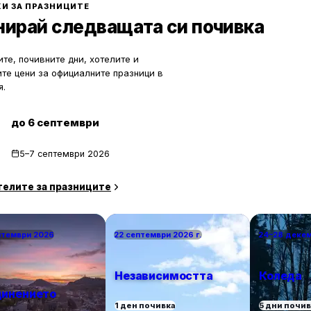
екотят портфейла ви значително.
почивка сред природата. Изборът
И ЗА ПРАЗНИЦИТЕ
по-малко познати места означава
нирай следващата си почивка
спокойствие, лично пространство
за уединение и близък контакт с 
те, почивните дни, хотелите и
ите цени за официалните празници в
я.
до 6 септември
5–7 септември 2026
телите за празниците
птември 2026
22 септември 2026 г.
24–28 деке
Независимостта
Коледа
инението
1 ден почивка
5 дни почи