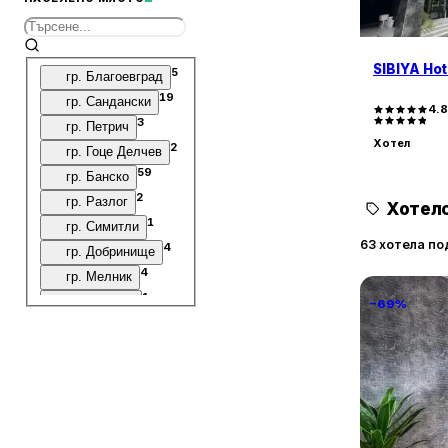
SIBIYA Hot
5
гр. Благоевград
19
гр. Сандански
4.
3
гр. Петрич
Хотел
2
гр. Гоце Делчев
59
гр. Банско
2
гр. Разлог
Хотелс
1
гр. Симитли
63 хотела по
4
гр. Добринище
4
гр. Мелник
1
с. Балдево
−69%
6
с. Баня
1
с. Бачево
1
с. Вихрен
1
с. Годлево
National P
2
с. Делчево
1 Step Awa
1