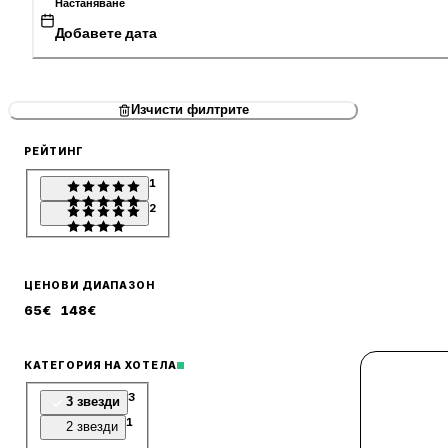
Настаняване
Добавете дата
Изчисти филтрите
РЕЙТИНГ
1
2
ЦЕНОВИ ДИАПАЗОН
65
€
148
€
КАТЕГОРИЯ НА ХОТЕЛА
3
3 звезди
1
2 звезди