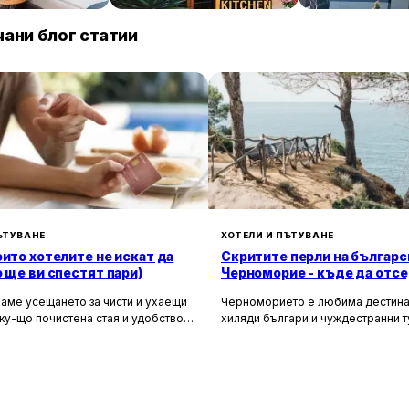
235 € / нощувка
32 € / нощувка
225 
Пловдив
Павел баня
ани блог статии
ЪТУВАНЕ
ХОТЕЛИ И ПЪТУВАНЕ
оито хотелите не искат да
Скритите перли на българс
о ще ви спестят пари)
Черноморие - къде да отсе
да избегнете тълпите
аме усещането за чисти и ухаещи
Черноморието е любима дестина
ку-що почистена стая и удобството
хиляди българи и чуждестранни т
м за нищо по време на почивка.
година. Въпреки че големите кур
 създадени, за да ни предложат
Слънчев бряг и Созопол привлича
о от ежедневието, но истината е, че
динамика и нощен живот, много 
ите фасади и усмихнати
предпочитат да избягат от тълпите
ти се крият редица тайни, които
се насладят на спокойна и релак