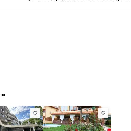
информация за района. Хотелът се намира на 48 km о
гледка към града. В обекта има градина, бар, рестор
Municipality и Holy Trinity Church.
Хотелът разполага със сезонен открит басейн, сауна
предвидена и детска площадка.
Стаите са климатизирани и включват телевизор с пл
хладилник, електрическа кана, душ, безплатни тоал
стая има самостоятелна баня с хидромасажна вана, 
Община Банско е на 47 км от Семеен хотел Шарков,
на 48 км.
ли