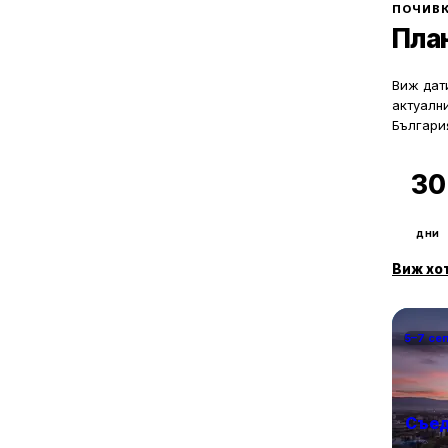
могат да ол
ПОЧИВК
Пла
Виж дати
актуалн
Българи
30
дни
Виж хо
5–7 се
Съед