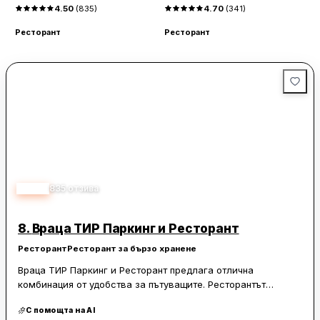
4.50
(
835
)
4.70
(
341
)
Р
Ресторант
Ресторант
4.50
835
отзива
8.
Враца ТИР Паркинг и Ресторант
Ресторант
Ресторант за бързо хранене
Враца ТИР Паркинг и Ресторант предлага отлична
комбинация от удобства за пътуващите. Ресторантът
впечатлява с разнообразна и прясно приготвена храна на
С помощта на AI
разумни цени, което го прави предпочитано място за