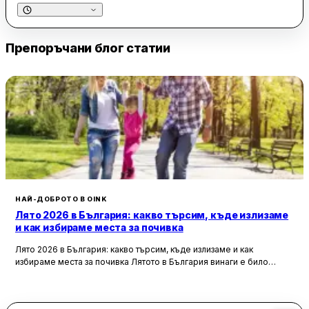
отзивчив, което създава уютна и гостоприемна атмосфера.
Мястото е предпочитано от пътуващи, които търсят комфорт
и почивка по време на път.
Препоръчани блог статии
Въпреки положителните отзиви, някои гости споменават, че
входът на парка е неравен и прашен, което може да
създаде неудобства при пристигане и заминаване.
Независимо от това, HAVUZLU PARK DOLCE VİTA остава
препоръчвано място за отдих и хранене, особено през
летните месеци, когато басейнът е на разположение за
освежаване и релаксация.
НАЙ-ДОБРОТО В OINK
Лято 2026 в България: какво търсим, къде излизаме
и как избираме места за почивка
Лято 2026 в България: какво търсим, къде излизаме и как
избираме места за почивка Лятото в България винаги е било
повече от сезон. То е начин, по който пренареждаме
ежедневието си — по-късни вечери, повече срещи навън,
спонтанни пътувания, уикенди извън града и онова усещане, че