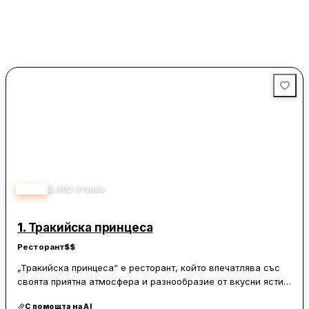
4.45
2,492
отзива
1.
Тракийска принцеса
Ресторант
$$
„Тракийска принцеса“ е ресторант, който впечатлява със
своята приятна атмосфера и разнообразие от вкусни ястия.
Менюто предлага богат избор, включително специалитети
С помощта на AI