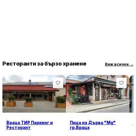
чиста. Клиентите могат да се насладят на храната както на
място, така и да я вземат за вкъщи. Въпреки малките
недостатъци, като пластмасовите прибори, „Златното пиле“
остава предпочитано място заради качеството на храната
и добрите цени.
Ресторанти за бързо хранене
Виж всички
→
Враца ТИР Паркинг и
Пица на Дърва "Mg"
Ресторант
гр.Враца