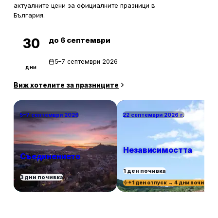
актуалните цени за официалните празници в
България.
до 6 септември
30
5–7 септември 2026
дни
Виж хотелите за празниците
5–7 септември 2026
22 септември 2026 г.
Независимостта
Съединението
1 ден почивка
3 дни почивка
+1 ден отпуск → 4 дни почивка