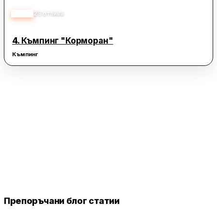
4.20
23
отзива
4.
Къмпинг "Корморан"
Къмпинг
Препоръчани блог статии