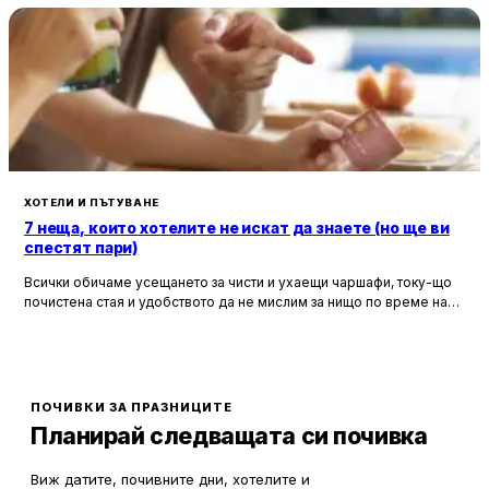
ХОТЕЛИ И ПЪТУВАНЕ
7 неща, които хотелите не искат да знаете (но ще ви
спестят пари)
Всички обичаме усещането за чисти и ухаещи чаршафи, току-що
почистена стая и удобството да не мислим за нищо по време на
почивка. Хотелите са създадени, за да ни предложат това бягство
от ежедневието, но истината е, че зад бляскавите фасади и
усмихнати рецепционисти се крият редица тайни, които могат да
олекотят портфейла ви значително.
ПОЧИВКИ ЗА ПРАЗНИЦИТЕ
Планирай следващата си почивка
Виж датите, почивните дни, хотелите и