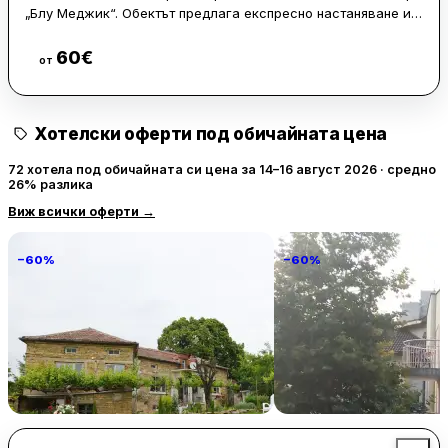
„Блу Меджик“. Обектът предлага експресно настаняване и
напускане, както и стаи за непушачи.
60
€
Виж цени
от
Сред удобствата са ресторант, бар и безплатен WiFi в
целия хотел. На разположение са още денонощна рецепция
и банкомат, а частен паркинг може да бъде организиран
Хотелски оферти под обичайната цена
срещу допълнително заплащане.
72 хотела под обичайната си цена за 14–16 август 2026 · средно
26% разлика
Виж всички оферти
→
−60%
−60%
Villa Vin Santo
Familia Fantastiko
89 € / нощувка
60 
Винарово
Китен