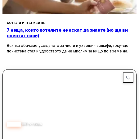
Комплексът предлага добри условия за отдих и релакс,
като същевременно поддържа конкурентни цени за стаите.
ХОТЕЛИ И ПЪТУВАНЕ
7 неща, които хотелите не искат да знаете (но ще ви
спестят пари)
Всички обичаме усещането за чисти и ухаещи чаршафи, току-що
почистена стая и удобството да не мислим за нищо по време на
почивка. Хотелите са създадени, за да ни предложат това бягство
от ежедневието, но истината е, че зад бляскавите фасади и
усмихнати рецепционисти се крият редица тайни, които могат да
олекотят портфейла ви значително.
3.50
180
отзива