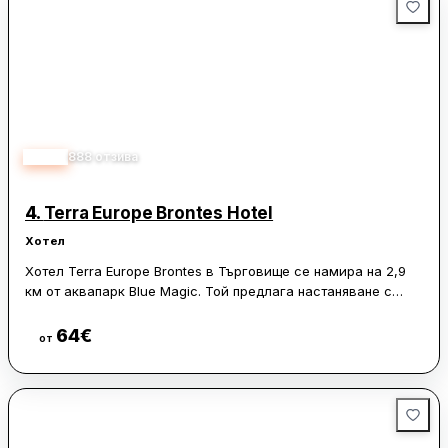
3.80
888
отзива
4.
Terra Europe Brontes Hotel
Хотел
Хотел Terra Europe Brontes в Търговище се намира на 2,9
км от аквапарк Blue Magic. Той предлага настаняване с
градина, тераса, ресторант и безплатен частен паркинг. На
разположение са още безплатен WiFi, рум-сървър,
64
€
Виж цени
от
денонощна рецепция и бар.
Стаите в хотела са оборудвани с телевизор с плосък екран
със сателитни канали и хладилник. За гостите се предлага
закуска, включваща континентални, вегетариански и