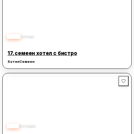
5.00
1
отзив
17.
семеен хотел с бистро
Хотел
Семеен
3.10
8
отзива