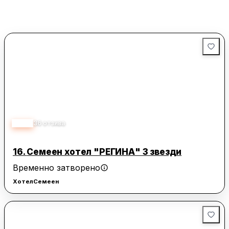
4.10
36
отзива
16.
Семеен хотел "РЕГИНА" 3 звезди
Временно затворено
Хотел
Семеен