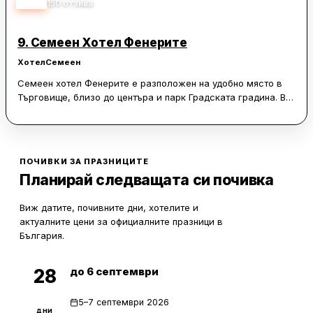
3.83
150
отзива
9.
Семеен Хотел Фенерите
Хотел
Семеен
Семеен хотел Фенерите е разположен на удобно място в
Търговище, близо до центъра и парк Градската градина. В
хотела има климатизирани стаи с безплатен Wi-Fi,
обществен паркинг и възможност за ползване на сауна
срещу допълнително заплащане. Всяка стая разполага с
телевизор, собствен санитарен възел с душ и безплатни
ПОЧИВКИ ЗА ПРАЗНИЦИТЕ
тоалетни принадлежности, а някои от тях имат и балкон.
Планирай следващата си почивка
Хотелът предлага ресторант с традиционни български
ястия и вино, както и лятна градина за до 200 души. В
Виж датите, почивните дни, хотелите и
близост до хотела има магазин за хранителни стоки и
актуалните цени за официалните празници в
кафене, а езерото Борово око е на километър разстояние,
България.
а жп гарата - на 2,4 километра.
до 6 септември
28
5–7 септември 2026
дни