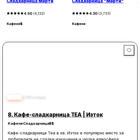
Сладкарница Марти
Сладкарница "Марти"
4.50
(
4,132
)
4.30
(
3,733
)
Кафене
$
Кафене
К
4.40
1,791
отзива
8.
Кафе-сладкарница ТЕА | Изток
Кафене
Сладкарница
$$
Кафе-сладкарница Теа в кв. Изток е популярно място за
любителите на сладки изкушения и уютна атмосфера.