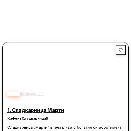
4.50
4,132
отзива
1.
Сладкарница Марти
Кафене
Сладкарница
$
Сладкарница „Марти“ впечатлява с богатия си асортимент