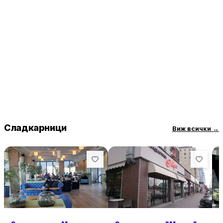
Обслужването в „Неделя“ е на високо ниво, като
персоналът е описван като любезен и отзивчив. Мястото е
чисто и поддържано, а масите на открито и отопляемата
зимна градина предлагат допълнителен комфорт за
посетителите. Въпреки че някои клиенти намират цените за
по-високи, качеството на предлаганите продукти и
приятната атмосфера компенсират това.
Сладкарници
Виж всички
→