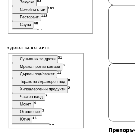
83
Закуска
161
Семейни стаи
113
Ресторант
48
Сауна
14
Джакузи
20
Ски гардероб
УДОБСТВА В СТАИТЕ
31
Сушилник за дрехи
6
Мрежа против комари
11
Дървен под/паркет
8
Теракотен/мраморен под
2
Хипоалергенни продукти
7
Частен вход
4
Мокет
1
Отопление
15
Ютия
10
Шумоизолация
Препоръч
13
Удобства за гладене