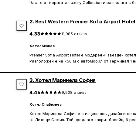
Част е от веригата Luxury Collection и разполага с 
На разположение са различни заведения за хранене
център и магазини. Гостите имат достъп до безплатен
2.
Best Western Premier Sofia Airport Hotel
Летище София и бизнес парк „Младост“ са на 10 км о
4.33
11,985
отзива
Mall и зала „Армеец Арена“ се намират на 6 км.
Хотел
Бизнес
Premier Sofia Airport Hotel е модерен 4-звезден хоте
Разположен е на 750 м с автомобил от Терминал 1 
км от Терминал 2, както и на 900 метра от бизнес це
км от бизнес център „Трейд Сентър Европа“.
3.
Хотел Маринела София
Хотелът предлага румсървиз с робот, като роботът-
и удобства в стаята. На място има ранна закуска Gra
4.45
9,908
отзива
шведска маса се сервира в ресторант Barillon 1909 от
Хотел
Спа
Бизнес
Стаите са климатизирани и разполагат с легла Suit
Хотел Маринела София е с изцяло нов дизайн и се 
отварящи се прозорци, сейф за лаптоп, 32-инчов LC
от Летище София. Той предлага закрит басейн, 6 рес
ергономично работно бюро и безплатен WiFi. Част о
към града и планината. Сред отличителните му прос
или летище София.
подходяща за почивка или срещи.