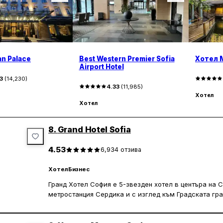
an Palace
Best Western Premier Sofia
Хотел 
Airport Hotel
3
(
14,230
)
4.33
(
11,985
)
Хотел
Хотел
8.
Grand Hotel Sofia
4.53
6,934
отзива
Хотел
Бизнес
Гранд Хотел София е 5-звезден хотел в центъра на 
метростанция Сердика и с изглед към Градската гра
Българската народна банка и държавните институци