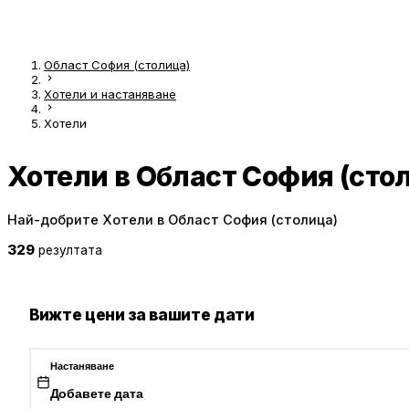
Област София (столица)
Хотели и настаняване
Хотели
Хотели в Област София (сто
Най-добрите Хотели в Област София (столица)
329
резултата
Вижте цени за вашите дати
Настаняване
Добавете дата