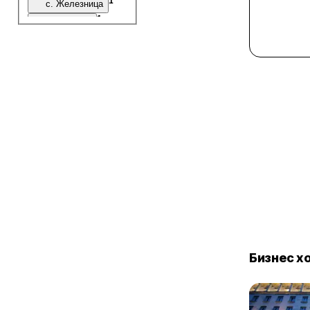
1
с. Железница
1
с. Иваняне
1
с. Казичене
1
с. Мрамор
1
с. Негован
1
с. Чепинци
Бизнес х