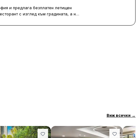
природата.
да пропуснем Париж – така и някои по-рядко
 София и предлага безплатен летищен
посещавани дестинации. За да бъдем
справедливи, избрахме само по един град от
есторант с изглед към градината, а на
държава, включително южни кътчета като
хотел.
Севиля и Валета за двойките, които търсят
топлина в началото на пролетта или късната
ани с телевизор с плосък екран с
есен. Това са европейските градове, в които
ш, безплатни тоалетни принадлежности
ще се влюбите.
н между 4:00 и 6:30 ч. В ресторанта се
се предлагат леки закуски и напитки.
сна спирка и на 1,8 км от
апарк“, бизнес център „Европейски
м, а изложбеният комплекс „Интерекспо
Sofia Airport Hotel.
Виж всички
→