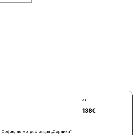
от
138
€
Виж цени
 София, до метростанция „Сердика“.