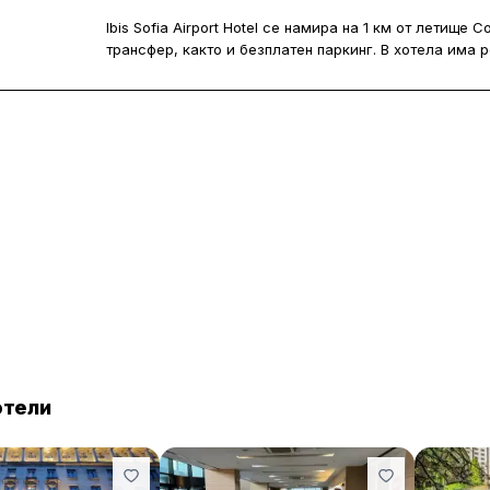
за уединение и близък контакт с 
Ibis Sofia Airport Hotel се намира на 1 км от летище
трансфер, както и безплатен паркинг. В хотела има р
разположение на гостите е и безплатен WiFi в целия 
Стаите са климатизирани, шумоизолирани и оборудв
кабелни канали. Във всяка има собствена баня с ду
и сешоар.
Закуската е пакетирана и се предоставя всяка сутри
сервира интернационална кухня, а в денонощния бар 
Хотелът е на няколко минути пеша от близката автобу
метростанция „Летище София“. Бизнес комплекс „Мег
търговски център“ и зала „Арена Армеец“ са на 8 к
Център“ е на 5 км. Центърът на София е на 8 км от Ibis 
отели