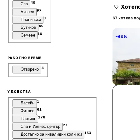
40
Спа
Хотелс
97
Бизнес
67 хотела по
3
Планински
45
Бутиков
16
Семеен
−60%
РАБОТНО ВРЕМЕ
4
Отворено
Villa Vin S
Винарово
УДОБСТВА
1
Басейн
61
Фитнес
176
Паркинг
27
Спа и Уелнес център
153
Достъпно за инвалидни колички