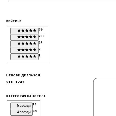
РЕЙТИНГ
79
200
27
2
1
ЦЕНОВИ ДИАПАЗОН
21
€
174
€
КАТЕГОРИЯ НА ХОТЕЛА
16
5 звезди
64
4 звезди