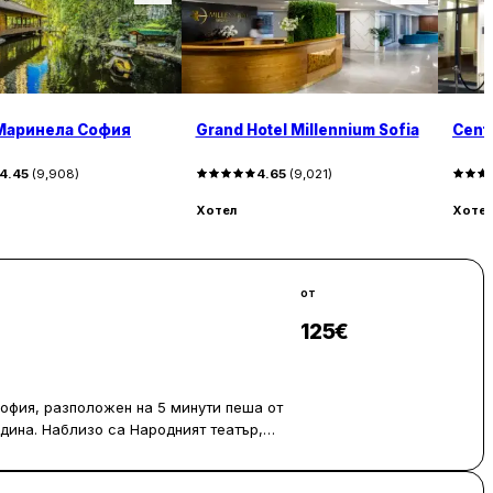
Маринела София
Grand Hotel Millennium Sofia
Centr
4.45
(
9,908
)
4.65
(
9,021
)
Хотел
Хотел
от
125
€
Виж цени
София, разположен на 5 минути пеша от
дина. Наблизо са Народният театър,
и.