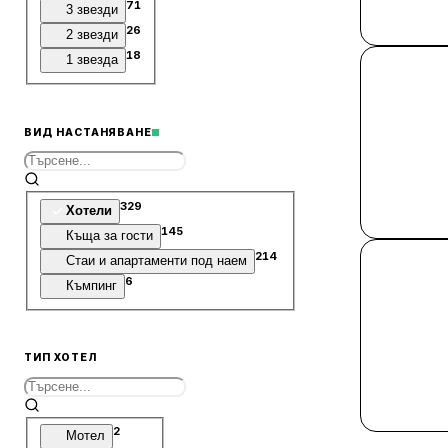
71
3 звезди
26
2 звезди
18
1 звезда
ВИД НАСТАНЯВАНЕ
329
Хотели
145
Къща за гости
214
Стаи и апартаменти под наем
6
Къмпинг
ТИП ХОТЕЛ
2
Мотел