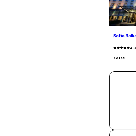
Sofia Balk
4.3
Хотел