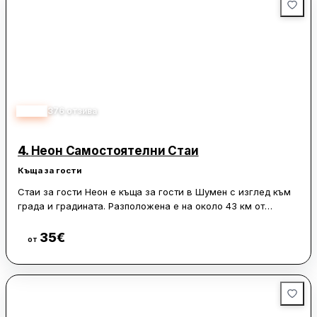
3.58
376
отзива
4.
Неон Самостоятелни Стаи
Къща за гости
Стаи за гости Неон е къща за гости в Шумен с изглед към
града и градината. Разположена е на около 43 км от
аквапарк „Блу Меджик“ и на 18 километра от Мадара
Райдър. Обектът предлага и фамилни стаи.
35
€
Виж цени
от
Помещенията са оборудвани с климатик, телевизор с
плосък екран с кабелни канали, кафемашина, душ кабина,
безплатни тоалетни принадлежности и бюро. Всички стаи
разполагат със собствена баня и безплатен WiFi, а някои