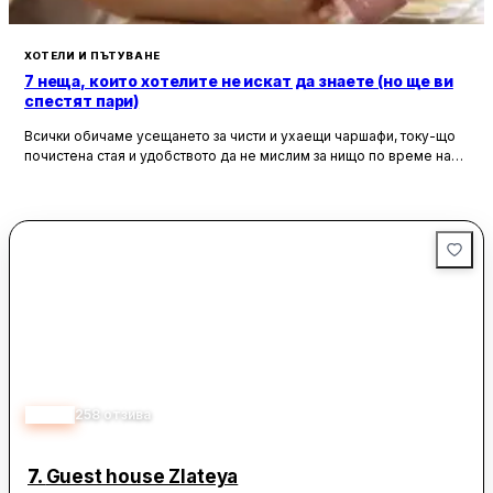
се отдават велосипеди под наем. Най-близкото летище е
Варна, на 97 км.
ХОТЕЛИ И ПЪТУВАНЕ
7 неща, които хотелите не искат да знаете (но ще ви
спестят пари)
Всички обичаме усещането за чисти и ухаещи чаршафи, току-що
почистена стая и удобството да не мислим за нищо по време на
почивка. Хотелите са създадени, за да ни предложат това бягство
от ежедневието, но истината е, че зад бляскавите фасади и
усмихнати рецепционисти се крият редица тайни, които могат да
олекотят портфейла ви значително.
4.55
258
отзива
7.
Guest house Zlateya