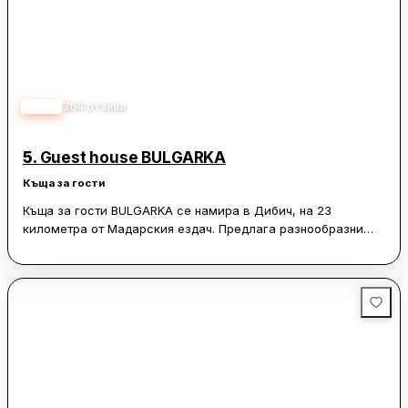
имат тераса.
На място има кафене, както и възможност за пакетиран
обяд. Всяко помещение е снабдено със спално бельо и
хавлии. Летище Варна се намира на 81 км.
3.65
364
отзива
5.
Guest house BULGARKA
Къща за гости
Къща за гости BULGARKA се намира в Дибич, на 23
километра от Мадарския ездач. Предлага разнообразни
удобства като СПА съоръжения, уелнес пакети и
козметични услуги. Включва ресторант, денонощна
рецепция, охрана и безплатен WiFi. Предлага безплатен
частен паркинг и автомобили под наем. Някои помещения
имат балкон или вътрешен двор с открита зона за хранене.
Къщата разполага с кафене, бар и салон, както и градина,
плувен басейн и уроци по йога. За децата има оборудване
за игра на открито, тераса за слънчеви бани и открита
камина. Аквапарк „Блу Меджик“ е на 47 км, а летище Варна