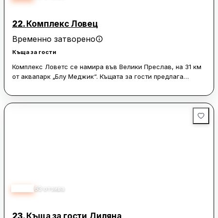
22.
Комплекс Ловец
Временно затворено
Къща за гости
Комплекс Ловетс се намира във Велики Преслав, на 31 км
от аквапарк „Блу Меджик“. Къщата за гости предлага
помещения за настаняване с безплатен WiFi и безплатен
частен паркинг. Стаите са с балкон.
Всяка стая разполага с гардероб, телевизор с плосък
екран, собствена баня, спално бельо и хавлии, както и
тераса с изглед към планината. Някои от помещенията имат
и кухня с хладилник, фурна и котлони.
Мадарският ездач е на 40 км от комплекс Ловетс, а
Летище Варна е най-близкото летище – на 102 километра.
4.90
63
отзива
23.
Къща за гости Диляна