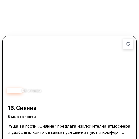
4.60
92
отзива
16.
Сияние
Къща за гости
Къща за гости „Сияние“ предлага изключителна атмосфера
и удобства, които създават усещане за уют и комфорт.
Разположена в близост до язовир Тича, тя предоставя