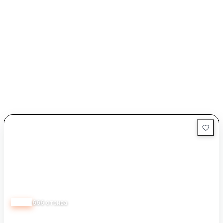
4.10
666
отзива