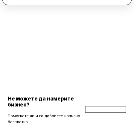
комфорта на всеки посетител. Атмосферата е спокойна и
приятна, а стаите са уютни и добре поддържани. Локацията
е удобна, с лесен достъп до местни забележителности като
Музея и Стария град.
Цените в КостаДоне са достъпни, което прави престоя там
още по-привлекателен. Собственичката често изненадва
гостите с домашно приготвена закуска и се грижи за тях с
внимание и усмивка. Механата на мястото предлага
прохлада и уют, допълвайки цялостното преживяване.
КостаДоне е предпочитано място за отдих от много
посетители, които често изразяват желание да се върнат
отново.
Не можете да намерите
бизнес?
Добави бизнес
Помогнете ни и го добавете напълно
безплатно.