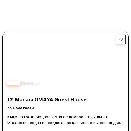
Къща за гости Мутафова предлага а-ла-карт или
континентална закуска. На разположение са още барбекю,
градина, открита камина и сезонен открит басейн. Летище
Варна е на 97 километра.
4.65
114
отзива
12.
Madara OMAYA Guest House
Къща за гости
Къща за гости Мадара Омая се намира на 2,7 км от
Мадарския ездач и предлага настаняване с вътрешен двор,
сезонен открит плувен басейн и градина. На разположение