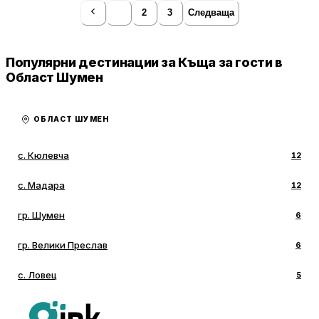
1
2
3
Следваща
Популярни дестинации за Къща за гости в
Област Шумен
ОБЛАСТ ШУМЕН
с. Кюлевча
12
с. Мадара
12
гр. Шумен
6
гр. Велики Преслав
6
с. Ловец
5