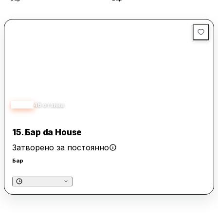
4.50
46
отзива
15.
Бар da House
Затворено за постоянно
Бар