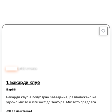
4.30
1,492
отзива
1.
Бакарди клуб
Бар
$$
Бакарди клуб е популярно заведение, разположено на
удобно място в близост до театъра. Мястото предлага
уютна атмосфера с множество маси на открито, което го
С помощта на AI