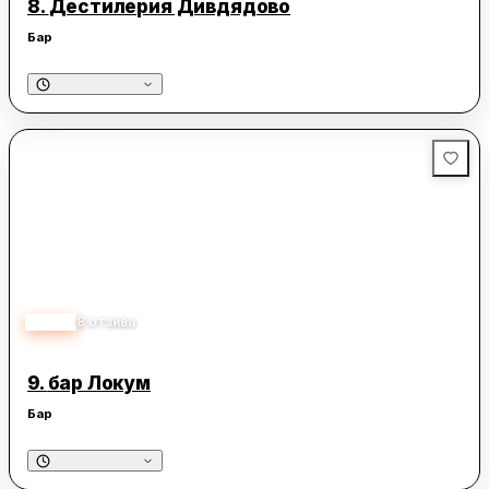
8.
Дестилерия Дивдядово
Бар
4.90
8
отзива
9.
бар Локум
Бар