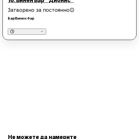
16.
Винен Бар "Дионис"
Затворено за постоянно
Бар
Винен бар
Не можете да намерите