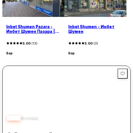
Inbet Shumen Pazara -
Inbet Shumen - Инбет
Инбет Шумен Пазара |
Шумен
Easypay - Изипей |
Застраховки
5.00
(
13
)
5.00
(
3
)
Бар
Бар
4.30
19
отзива