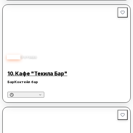
4.70
9
отзива
10.
Кафе "Текила Бар"
Бар
Коктейл бар