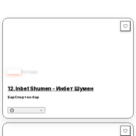
5.00
3
отзива
12.
Inbet Shumen - Инбет Шумен
Бар
Спортен бар