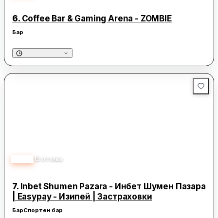
6.
Coffee Bar & Gaming Arena - ZOMBIE
Бар
5.00
13
отзива
7.
Inbet Shumen Pazara - Инбет Шумен Пазара
| Easypay - Изипей | Застраховки
Бар
Спортен бар