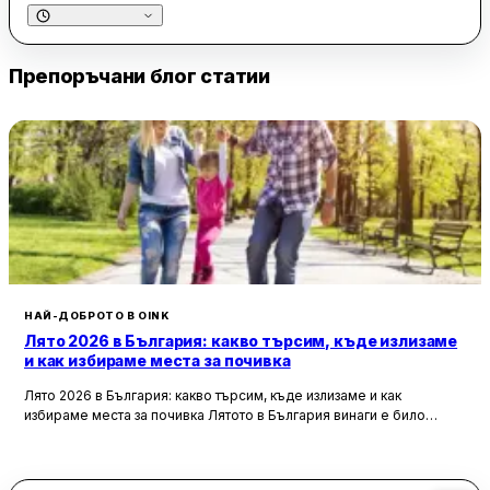
бармани. Кафето също получава високи оценки за своя
отличен вкус. Мястото е известно с бързото и приветливо
обслужване, което допринася за цялостното положително
Препоръчани блог статии
изживяване.
Заведението предлага разнообразие от напитки,
включително популярни цитронади и наргилета, които се
радват на добра репутация. Обстановката е модерна и
чиста, а наличието на маси на открито добавя
допълнителен комфорт за посетителите. Барето кафе и
коктейл клуб е подходящо както за кратки почивки, така и
за по-дълги срещи, като съчетава приятна музика и
отлична локация в близост до популярни търговски обекти.
НАЙ-ДОБРОТО В OINK
Лято 2026 в България: какво търсим, къде излизаме
и как избираме места за почивка
Лято 2026 в България: какво търсим, къде излизаме и как
избираме места за почивка Лятото в България винаги е било
повече от сезон. То е начин, по който пренареждаме
ежедневието си — по-късни вечери, повече срещи навън,
спонтанни пътувания, уикенди извън града и онова усещане, че