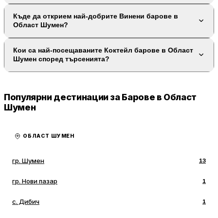
Къде да открием най-добрите Винени барове в
Област Шумен?
Кои са най-посещаваните Коктейл барове в Област
Шумен според търсенията?
Популярни дестинации за Барове в Област
Шумен
ОБЛАСТ ШУМЕН
гр. Шумен
13
гр. Нови пазар
1
с. Дибич
1