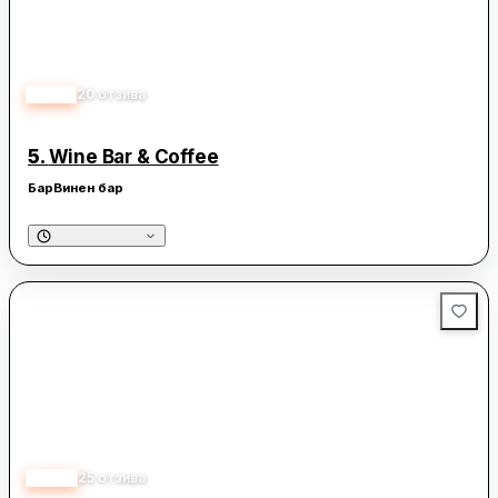
5.00
20
отзива
5.
Wine Bar & Coffee
Бар
Винен бар
4.40
25
отзива