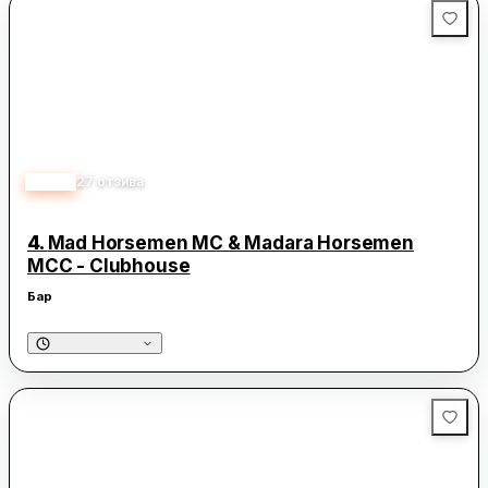
дори един обикновен ден може да завърши с нещо приятно, ако
намерим правилното място.
4.90
27
отзива
4.
Mad Horsemen MC & Madara Horsemen
MCC - Clubhouse
Бар