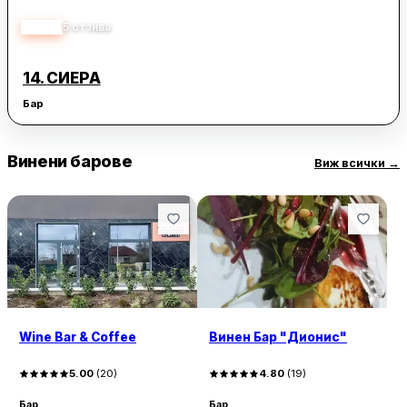
4.20
5
отзива
14.
СИЕРА
Бар
Винени барове
Виж всички
→
Wine Bar & Coffee
Винен Бар "Дионис"
5.00
(
20
)
4.80
(
19
)
Бар
Бар