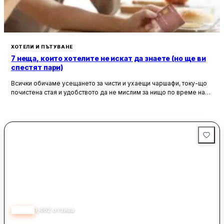
На място има минимаркет, както и градина за отдих. Сред
посочените популярни забележителности в близост са
Международен панаир в гр. Бургас, Античния театър в гр.
Бургас и Хисар Капия. Международно летище Бургас се
намира на 15 км от хотела.
ХОТЕЛИ И ПЪТУВАНЕ
7 неща, които хотелите не искат да знаете (но ще ви
спестят пари)
Всички обичаме усещането за чисти и ухаещи чаршафи, току-що
почистена стая и удобството да не мислим за нищо по време на
почивка. Хотелите са създадени, за да ни предложат това бягство
от ежедневието, но истината е, че зад бляскавите фасади и
усмихнати рецепционисти се крият редица тайни, които могат да
олекотят портфейла ви значително.
4.63
1,462
отзива