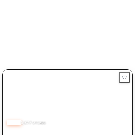
4.60
5,877
отзива