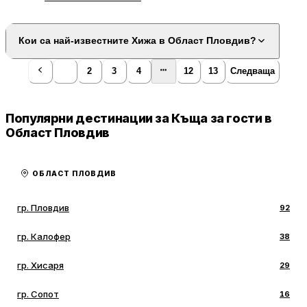
Кои са най-известните Хижа в Област Пловдив?
1
2
3
4
12
13
Следваща
Популярни дестинации за Къща за гости в
Област Пловдив
ОБЛАСТ ПЛОВДИВ
гр. Пловдив
92
гр. Калофер
38
гр. Хисаря
29
гр. Сопот
16