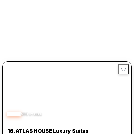
кът за сядане, телевизор с плосък екран със стрийминг
услуги, кухня и трапезария. Включени са още сейф,
самостоятелна баня с душ, чехли и сешоар, както и фурна,
микровълнова печка, тостер, кафемашина и електрическа
кана. Осигурени са спално бельо и кърпи.
Локацията е удобна за разходки из централната част на
Пловдив и пешеходни турове. В близост се намират Небет
тепе, Хисар Капия и Етнографският музей. Международно
летище Бургас е на 16 км, като се предлага платен летищен
трансфер.
4.40
850
отзива
16.
ATLAS HOUSE Luxury Suites