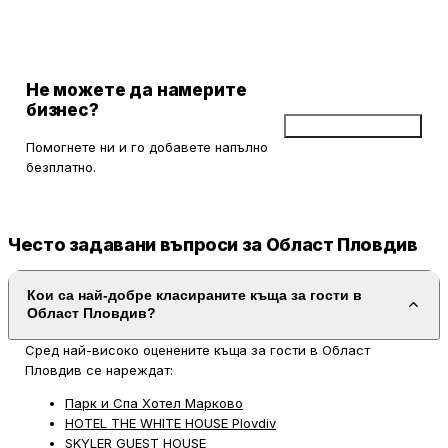
всеки може да се наслади на спокойствие и вкусна храна.
Не можете да намерите
бизнес?
Добави бизнес
Помогнете ни и го добавете напълно
безплатно.
Често задавани въпроси за Област Пловдив
Кои са най-добре класираните къща за гости в
Област Пловдив?
Сред най-високо оценените къща за гости в Област
Пловдив се нареждат:
Парк и Спа Хотел Марково
HOTEL THE WHITE HOUSE Plovdiv
SKYLER GUEST HOUSE