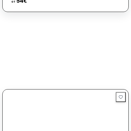
54
€
Виж цени
от
Апартаментите са оборудвани с климатик, кът за сядане,
телевизор с плосък екран със сателитни канали, сейф и
самостоятелна баня с халати и сешоар. Всяко помещение
има кафемашина, а част от стаите са с напълно
оборудвана кухня със съдомиялна машина, фурна и
микровълнова печка. Осигурени са спално бельо и кърпи.
На място има минимаркет. Международно летище Бургас
се намира на 91 км.