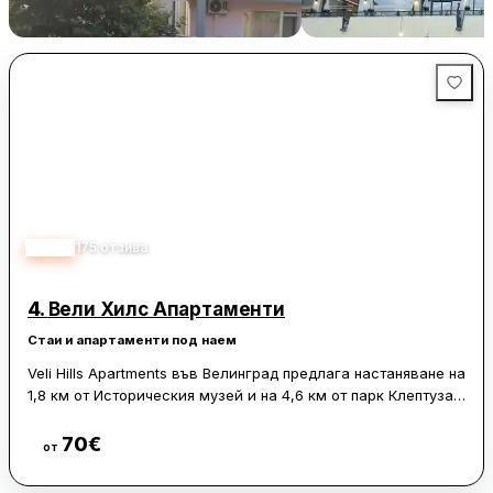
Tarnovo
68 € / нощувка
106 
Китен
Велико Търново
4.83
175
отзива
4.
Вели Хилс Апартаменти
Стаи и апартаменти под наем
Veli Hills Apartments във Велинград предлага настаняване на
1,8 км от Историческия музей и на 4,6 км от парк Клептуза.
Апартаментът е с изглед към планината и градината и се
намира на 41 км от пещерата Снежанка. На разположение
70
€
Виж цени
от
са семейни стаи и удобства за хора с увреждания.