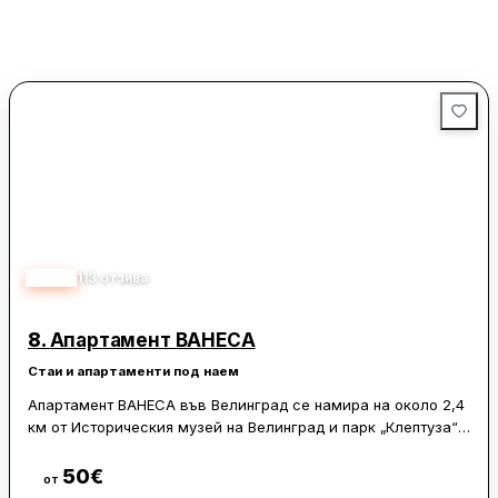
4.98
113
отзива
8.
Апартамент ВАНЕСА
Стаи и апартаменти под наем
Апартамент ВАНЕСА във Велинград се намира на около 2,4
км от Историческия музей на Велинград и парк „Клептуза“,
а Минералният басейн във Велинград е на по-малко от 1 км.
Мястото предлага изглед към градината, балкон и тераса,
50
€
Виж цени
от
както и електрическа кана.