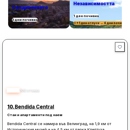
Независимостта
Съединението
1 ден почивка
3 дни почивка
+1 ден отпуск → 4 дни почивка
4.83
108
отзива
10.
Bendida Central
Стаи и апартаменти под наем
Bendida Central се намира във Велинград, на 1,9 км от
Историческия музей и на 4,5 км от парка Клептуза.