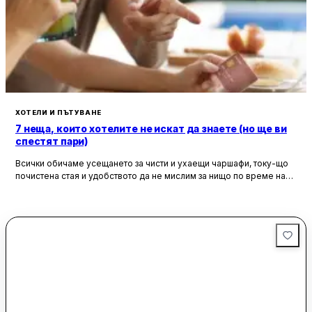
изглед към планината.
Гостите могат да се хранят в откритата трапезария с
гледка към тихата улица. Във Велинград и района има
възможности за пешеходен туризъм, а най-близкото
летище е международно летище Пловдив, на 108 км от
Луксор апартамент.
ХОТЕЛИ И ПЪТУВАНЕ
7 неща, които хотелите не искат да знаете (но ще ви
спестят пари)
Всички обичаме усещането за чисти и ухаещи чаршафи, току-що
почистена стая и удобството да не мислим за нищо по време на
почивка. Хотелите са създадени, за да ни предложат това бягство
от ежедневието, но истината е, че зад бляскавите фасади и
усмихнати рецепционисти се крият редица тайни, които могат да
олекотят портфейла ви значително.