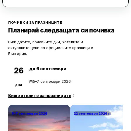
принадлежности. Някои от стаите разполагат с балкон, а
гостите могат да паркират безплатно пред сградата.
Намира се на 15 минути пеша от центъра на Пазарджик и
има удобно местоположение до автобусна спирка. В
ПОЧИВКИ ЗА ПРАЗНИЦИТЕ
близост са минералните извори на Варвара и язовир
Планирай следващата си почивка
Батак, които са на 30 минути път с кола.
Виж датите, почивните дни, хотелите и
актуалните цени за официалните празници в
България.
до 6 септември
26
5–7 септември 2026
дни
Виж хотелите за празниците
5–7 септември 2026
22 септември 2026 г.