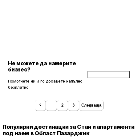
Пещерата Снежанка се намира на 43 км от Bendida Park,
автогарата на Велинград е на 1,8 км, а Международно
летище Пловдив е на 108 км.
Не можете да намерите
бизнес?
Добави бизнес
Помогнете ни и го добавете напълно
безплатно.
1
2
3
Следваща
Популярни дестинации за Стаи и апартаменти
под наем в Област Пазарджик