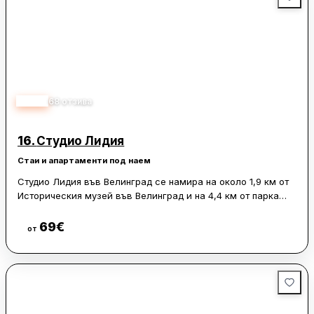
4.98
68
отзива
16.
Студио Лидия
Стаи и апартаменти под наем
Студио Лидия във Велинград се намира на около 1,9 км от
Историческия музей във Велинград и на 4,4 км от парка
„Клептуза“. Мястото за настаняване предлага бар, тераса,
балкон и изглед към града, както и безплатен частен
69
€
Виж цени
от
паркинг.
Апартаментът е климатизиран и включва 1 спалня,
всекидневна, напълно оборудвана кухня с хладилник и
кафемашина, както и 1 баня с душ и безплатни тоалетни
принадлежности. Осигурени са още хавлиени кърпи и