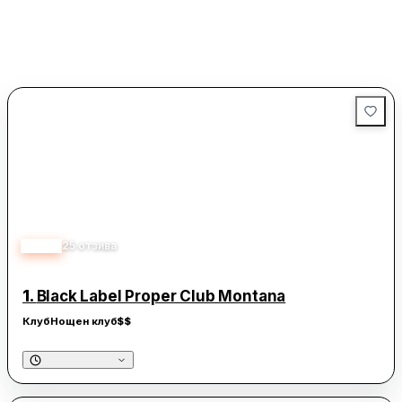
3.90
25
отзива
1.
Black Label Proper Club Montana
Клуб
Нощен клуб
$$