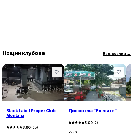
Нощни клубове
Виж всички
→
Black Label Proper Club
Дискотека "Елените"
К
Montana
5.00
(
2
)
3.90
(
25
)
Клуб
К