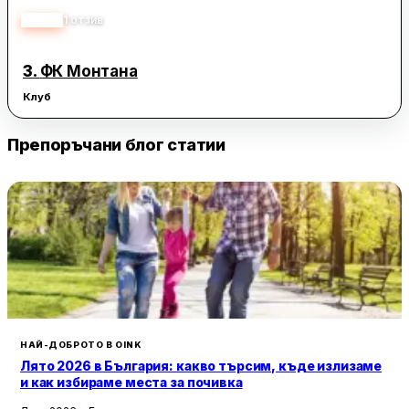
5.00
1
отзив
3.
ФК Монтана
Клуб
Препоръчани блог статии
НАЙ-ДОБРОТО В OINK
Лято 2026 в България: какво търсим, къде излизаме
и как избираме места за почивка