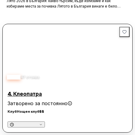
Лято 2026 в България: какво търсим, къде излизаме и как
избираме места за почивка Лятото в България винаги е било
повече от сезон. То е начин, по който пренареждаме
ежедневието си — по-късни вечери, повече срещи навън,
спонтанни пътувания, уикенди извън града и онова усещане, че
дори един обикновен ден може да завърши с нещо приятно, ако
намерим правилното място.
3.80
47
отзива
4.
Клеопатра
Затворено за постоянно
Клуб
Нощен клуб
$$