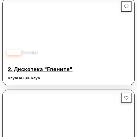
5.00
2
отзива
2.
Дискотека "Елените"
Клуб
Нощен клуб