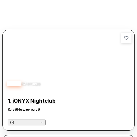
4.00
43
отзива
1.
iONYX Nightclub
Клуб
Нощен клуб