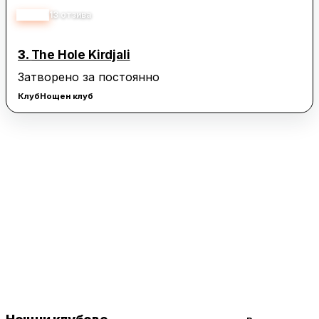
4.20
13
отзива
3.
The Hole Kirdjali
Затворено за постоянно
Клуб
Нощен клуб