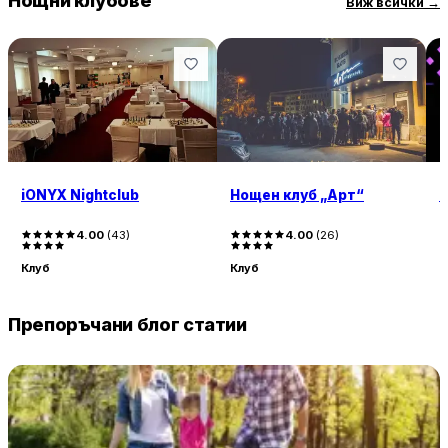
Нощни клубове
Виж всички
→
iONYX Nightclub
Нощен клуб „Арт“
T
4.00
(
43
)
4.00
(
26
)
Клуб
Клуб
К
Препоръчани блог статии