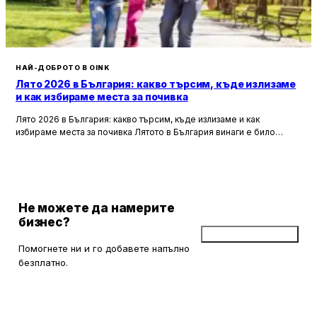
НАЙ-ДОБРОТО В OINK
Лято 2026 в България: какво търсим, къде излизаме
и как избираме места за почивка
Лято 2026 в България: какво търсим, къде излизаме и как
избираме места за почивка Лятото в България винаги е било
повече от сезон. То е начин, по който пренареждаме
ежедневието си — по-късни вечери, повече срещи навън,
спонтанни пътувания, уикенди извън града и онова усещане, че
дори един обикновен ден може да завърши с нещо приятно, ако
намерим правилното място.
Не можете да намерите
бизнес?
Добави бизнес
Помогнете ни и го добавете напълно
безплатно.