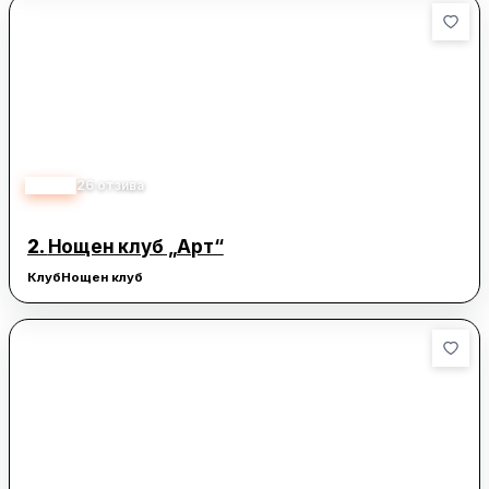
4.00
26
отзива
2.
Нощен клуб „Арт“
Клуб
Нощен клуб