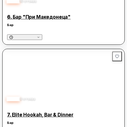
4.50
10
отзива
6.
Бар "При Македонеца"
Бар
4.60
8
отзива
7.
Elite Hookah, Bar & Dinner
Бар