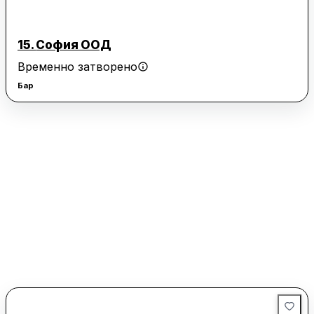
15.
София ООД
Временно затворено
Бар