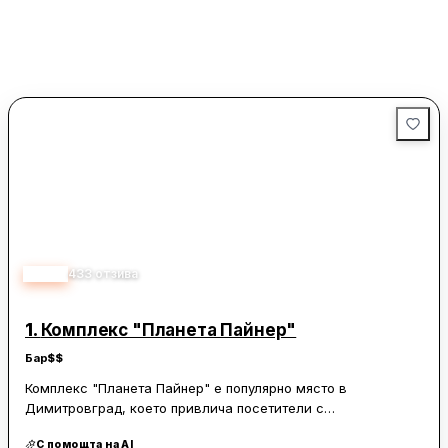
2.50
433
отзива
1.
Комплекс "Планета Пайнер"
Бар
$$
Комплекс "Планета Пайнер" е популярно място в
Димитровград, което привлича посетители с
разнообразието си от услуги и удобства. Комплексът
С помощта на AI