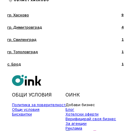
ОБЛАСТ ХАСКОВО
гр. Хасково
9
гр. Димитровград
4
гр. Свиленград
1
гр. Тополовград
1
с. Брод
1
ОБЩИ УСЛОВИЯ
ОИНК
Политика за поверителност
Добави бизнес
Общи условия
Блог
Бисквитки
Хотелски оферти
Верифицирай своя бизнес
За агенции
Реклама