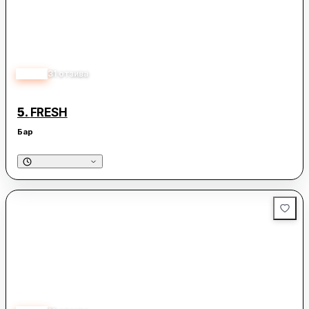
приятно изживяване. Барът предлага богато разнообразие
от коктейли и напитки, които са високо оценени от
посетителите. Galaxy cafe-club е идеално място за тези,
които търсят комбинация от забавление и качествено
обслужване в една уютна и гостоприемна среда.
4.30
31
отзива
5.
FRESH
Бар