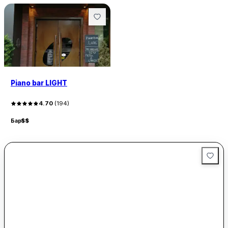
Piano bar LIGHT
4.70
(
194
)
Бар
$$