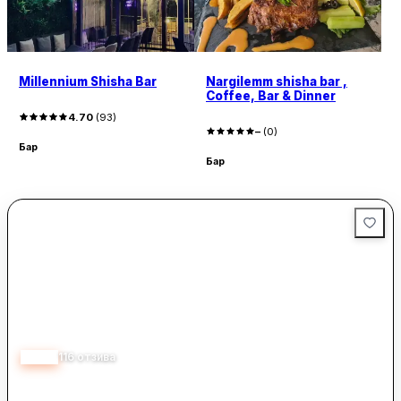
Millennium Shisha Bar
Nargilemm shisha bar ,
Coffee, Bar & Dinner
4.70
(
93
)
–
(
0
)
Бар
Бар
4.10
116
отзива