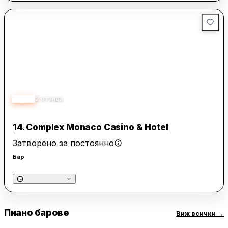
5.00
2
отзива
14.
Complex Monaco Casino & Hotel
Затворено за постоянно
Бар
Пиано барове
Виж всички
→