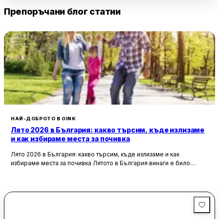
предлагат безплатно при поръчка на наргиле, допринасят
Препоръчани блог статии
за забавлението и социалната атмосфера на мястото.
Менюто на Millennium Shisha Bar предлага разнообразие от
свежи и вкусни ястия, включително сандвичи, бургери и
бурито, които се приготвят с внимание и са винаги прясно
сервирани. Коктейлите също получават висока оценка от
посетителите, с богат избор от алкохолни и безалкохолни
опции. Цените са разумни, особено като се има предвид
качеството на предлаганите продукти и услуги. Това прави
заведението предпочитано място за разпускане и социални
събирания.
НАЙ-ДОБРОТО В OINK
Лято 2026 в България: какво търсим, къде излизаме
и как избираме места за почивка
Лято 2026 в България: какво търсим, къде излизаме и как
избираме места за почивка Лятото в България винаги е било
повече от сезон. То е начин, по който пренареждаме
ежедневието си — по-късни вечери, повече срещи навън,
спонтанни пътувания, уикенди извън града и онова усещане, че
дори един обикновен ден може да завърши с нещо приятно, ако
намерим правилното място.