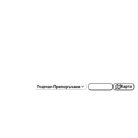
Списък
Карта
Препоръчани
Подреди
: