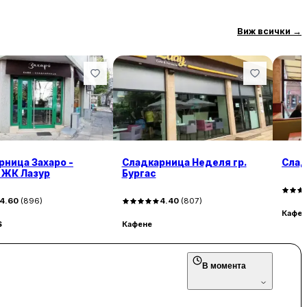
Виж всички
→
рница Захаро -
Сладкарница Неделя гр.
Слад
, ЖК Лазур
Бургас
4.60
(
896
)
4.40
(
807
)
Кафен
$
Кафене
В момента