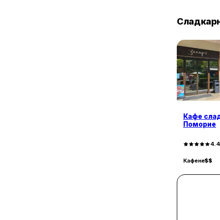
Сладкар
Кафе слад
Поморие
4.
Кафене
$$