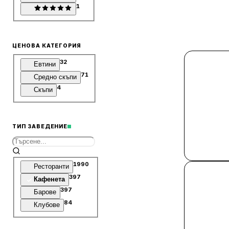
1
ЦЕНОВА КАТЕГОРИЯ
32
Евтини
71
Средно скъпи
4
Скъпи
ТИП ЗАВЕДЕНИЕ
1990
Ресторанти
397
Кафенета
397
Барове
84
Клубове