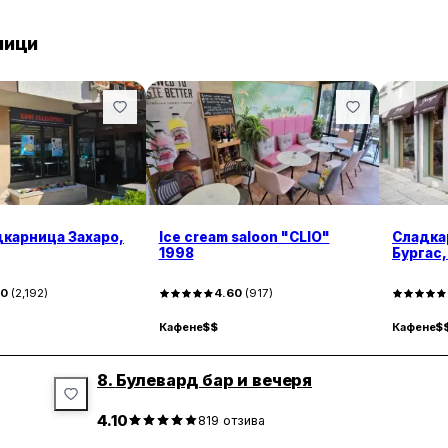
ници
карница Захаро,
Ice cream saloon "CLIO"
Сладка
1998
Бургас
40
(
2,192
)
4.60
(
917
)
Кафене
$$
Кафене
$
8.
Булевард бар и вечеря
4.10
819
отзива