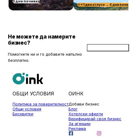
3 дни почивка
+1 ден отпуск → 4 дни почивка
Не можете да намерите
бизнес?
Добави бизнес
Помогнете ни и го добавете напълно
безплатно.
ОБЩИ УСЛОВИЯ
ОИНК
Политика за поверителност
Добави бизнес
Общи условия
Блог
Бисквитки
Хотелски оферти
Верифицирай своя бизнес
За агенции
Реклама