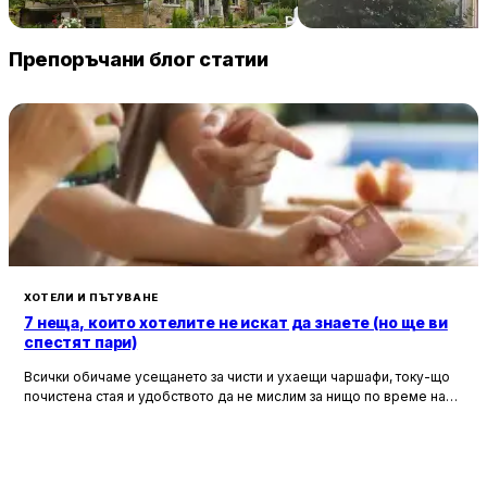
89 € / нощувка
60 
Винарово
Китен
Препоръчани блог статии
ХОТЕЛИ И ПЪТУВАНЕ
7 неща, които хотелите не искат да знаете (но ще ви
спестят пари)
Всички обичаме усещането за чисти и ухаещи чаршафи, току-що
почистена стая и удобството да не мислим за нищо по време на
почивка. Хотелите са създадени, за да ни предложат това бягство
от ежедневието, но истината е, че зад бляскавите фасади и
усмихнати рецепционисти се крият редица тайни, които могат да
олекотят портфейла ви значително.