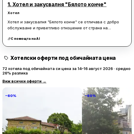
1.
Хотел и закусвалня "Бялото конче"
Хотел
Хотел и закусвалня "Бялото конче" се отличава с добро
обслужване и приветливо отношение от страна на
персонала, което създава приятна атмосфера за гостите.
С помощта на AI
Посетителите често споделят, че храната е вкусна и
разнообразна, което прави престоя им още по-приятен.
Това е едно от основните предимства на обекта, което
Хотелски оферти под обичайната цена
привлича както нови, така и постоянни клиенти.
72 хотела под обичайната си цена за 14–16 август 2026 · средно
Мястото предлага прилични условия за пренощуване, което
26% разлика
го прави подходящо за кратки престои. Въпреки че интернет
Виж всички оферти
→
връзката не винаги е на ниво, останалите удобства
компенсират този недостатък. Хотелът изисква вход със
зелен сертификат, което гарантира безопасността на
−60%
−60%
гостите и персонала.
Villa Vin Santo
Familia Fantastiko