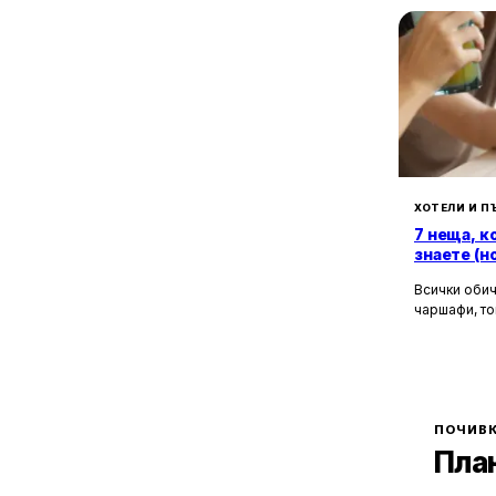
2
с. Върбен
1
с. Горнослав
1
с. Гълъбово
5
с. Дедово
3
с. Дряново
1
с. Дуванлии
1
с. Житница
1
с. Здравец
ХОТЕЛИ И П
1
с. Йоаким Груево
7 неща, к
1
знаете (н
с. Калековец
1
с. Костиево
Всички обич
2
чаршафи, то
с. Крумово
да не мисли
1
с. Лясково
Хотелите са
2
с. Манастир
това бягств
зад бляскав
1
с. Марково
рецепционис
1
с. Московец
могат да ол
ПОЧИВК
7
с. Нареченски бани
Пла
1
с. Нови извор