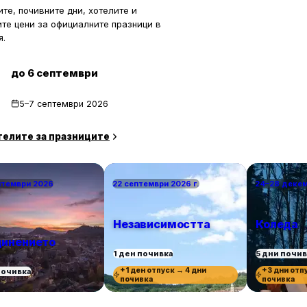
те, почивните дни, хотелите и
ите цени за официалните празници в
я.
до 6 септември
5–7 септември 2026
телите за празниците
птември 2026
22 септември 2026 г.
24–28 деке
Независимостта
Коледа
инението
1 ден почивка
5 дни почи
+1 ден отпуск → 4 дни
+3 дни отп
почивка
почивка
почивка