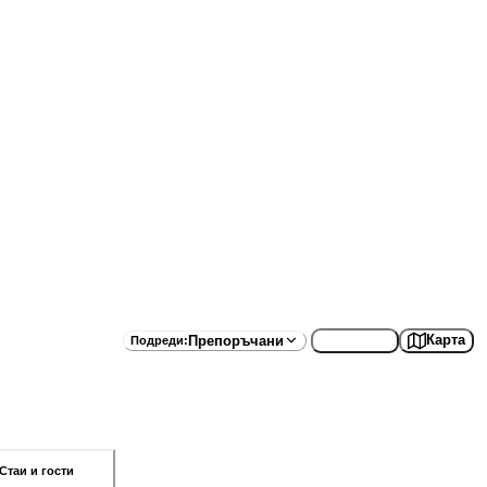
Списък
Карта
Препоръчани
Подреди
:
Стаи и гости