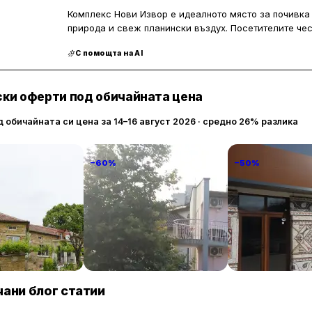
Комплекс Нови Извор е идеалното място за почивка
природа и свеж планински въздух. Посетителите чес
атмосфера, която предлага идеални условия за отди
С помощта на AI
семейства с деца, като осигурява удобства и безоп
Храната в комплекса е високо оценена, като много 
ки оферти под обичайната цена
ястия и разнообразното меню. Персоналът е любезен
приятното преживяване на посетителите. Чистотата 
д обичайната си цена за 14–16 август 2026 · средно 26% разлика
споменавана като предимство, което прави комплек
тренировъчни лагери. Комплекс Нови Извор предлаг
спорт, съчетавайки удобства с красива природа.
−60%
−50%
anto
Familia Fantastiko
ТРАКАРТ-ПАР
89 € / нощувка
60 € / нощувка
30 
Китен
Крумово
ани блог статии