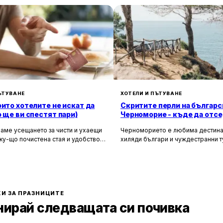
ЪТУВАНЕ
ХОТЕЛИ И ПЪТУВАНЕ
оито хотелите не искат да
Скритите перли на българс
о ще ви спестят пари)
Черноморие - къде да отсе
да избегнете тълпите
аме усещането за чисти и ухаещи
Черноморието е любима дестина
ку-що почистена стая и удобството
хиляди българи и чуждестранни т
м за нищо по време на почивка.
година. Въпреки че големите кур
 създадени, за да ни предложат
Слънчев бряг и Созопол привлича
о от ежедневието, но истината е, че
динамика и нощен живот, много 
ите фасади и усмихнати
предпочитат да избягат от тълпите
ти се крият редица тайни, които
се насладят на спокойна и релак
екотят портфейла ви значително.
почивка сред природата. Изборът
И ЗА ПРАЗНИЦИТЕ
по-малко познати места означава
нирай следващата си почивка
спокойствие, лично пространство
за уединение и близък контакт с 