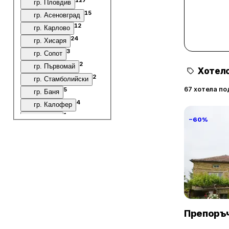
гр. Пловдив
15
гр. Асеновград
12
гр. Карлово
24
гр. Хисаря
3
гр. Сопот
2
гр. Първомай
Хотелс
2
гр. Стамболийски
67 хотела по
5
гр. Баня
4
гр. Калофер
1
гр. Лъки
−60%
1
с. Анево
7
с. Бачково
4
с. Белащица
1
с. Болярци
Villa Vin S
3
с. Борово
3
с. Браниполе
Винарово
3
с. Войводиново
Препоръч
1
с. Врата