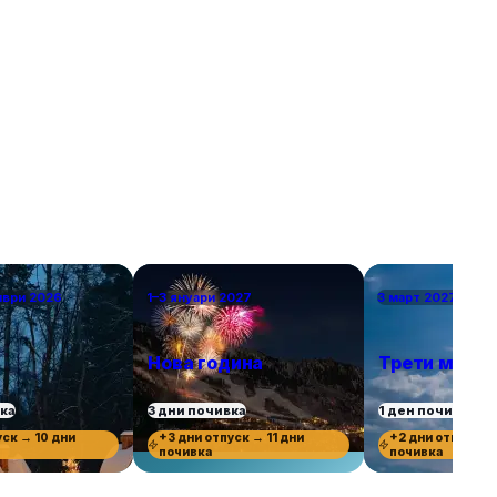
посещавани дестинации. За да бъдем
справедливи, избрахме само по един град от
държава, включително южни кътчета като
Севиля и Валета за двойките, които търсят
топлина в началото на пролетта или късната
есен. Това са европейските градове, в които
ще се влюбите.
мври 2026
1–3 януари 2027
3 март 2027 г.
Нова година
Трети март
вка
3 дни почивка
1 ден почивка
уск → 10 дни
+3 дни отпуск → 11 дни
+2 дни отпуск →
почивка
почивка