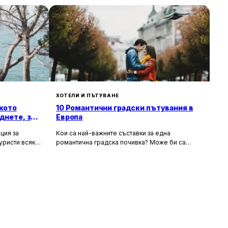
ХОТЕЛИ И ПЪТУВАНЕ
кото
10 Романтични градски пътувания в
днете, за
Европа
ция за
Кои са най-важните съставки за една
уристи всяка
романтична градска почивка? Може би са
орти като
очарователните канали и средновековните
т със своята
сгради, а може би тайната на идеалния уикенд
хора
за двама се крие в първокласната храна и
 и шума, като
вино, допълнени от спокойни улици за
сираща
разходка. Каквито и да са критериите ви, тук
 на по-тихи и
ще откриете идеи за перфектен европейски
 повече
уикенд. В списъка присъстват както
, възможност
класическите избори – разбира се, нямаше как
природата.
да пропуснем Париж – така и някои по-рядко