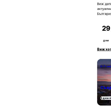
2
с. Оризари
Виж дати
1
с. Радиново
актуалн
1
Българи
с. Соколица
1
с. Старосел
2
29
с. Стряма
1
с. Труд
1
с. Храбрино
дни
1
с. Царацово
Виж хо
3
с. Червен
1
с. Чурен
5–7 се
Съед
3 дни 