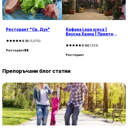
Ресторант "Св. Дух"
Кафана Lepa sreca |
Б
Вкусна Храна | Приятна
Обстановка |
4.10
(
1,070
)
Качествено
4.50
(
333
)
Обслужване | Достъпни
Ресторант
$$
Р
Цени
Ресторант
Препоръчани блог статии