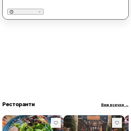
Обстановката е описвана като уютна и приятна,
създавайки комфорт за всички, които решат да се отбият
за бързо хапване на място или да вземат храна за вкъщи.
Разположен на комуникативно място, „Парадайс“ предлага
удобство както за местните жители, така и за посетителите
на района. Клиентите често споделят, че се чувстват
винаги добре дошли, благодарение на приветливата
атмосфера и доброто обслужване. Това го прави
предпочитан избор за тези, които търсят качествена храна
и приятна обстановка.
Ресторанти
Виж всички
→