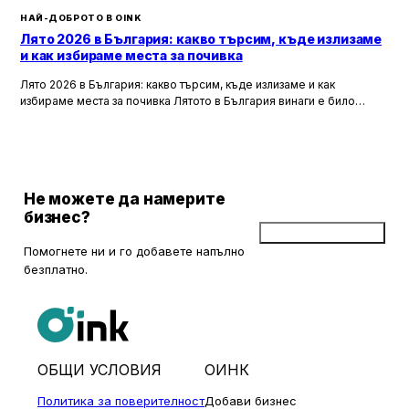
НАЙ-ДОБРОТО В OINK
Лято 2026 в България: какво търсим, къде излизаме
и как избираме места за почивка
Лято 2026 в България: какво търсим, къде излизаме и как
избираме места за почивка Лятото в България винаги е било
повече от сезон. То е начин, по който пренареждаме
ежедневието си — по-късни вечери, повече срещи навън,
спонтанни пътувания, уикенди извън града и онова усещане, че
дори един обикновен ден може да завърши с нещо приятно, ако
намерим правилното място.
Не можете да намерите
бизнес?
Добави бизнес
Помогнете ни и го добавете напълно
безплатно.
ОБЩИ УСЛОВИЯ
ОИНК
Политика за поверителност
Добави бизнес