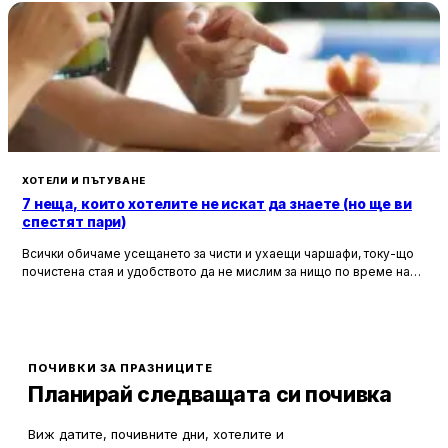
ХОТЕЛИ И ПЪТУВАНЕ
7 неща, които хотелите не искат да знаете (но ще ви
спестят пари)
Всички обичаме усещането за чисти и ухаещи чаршафи, току-що
почистена стая и удобството да не мислим за нищо по време на
почивка. Хотелите са създадени, за да ни предложат това бягство
от ежедневието, но истината е, че зад бляскавите фасади и
усмихнати рецепционисти се крият редица тайни, които могат да
олекотят портфейла ви значително.
ПОЧИВКИ ЗА ПРАЗНИЦИТЕ
Планирай следващата си почивка
Виж датите, почивните дни, хотелите и