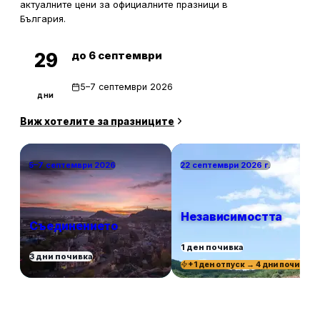
актуалните цени за официалните празници в
България.
до 6 септември
29
5–7 септември 2026
дни
Виж хотелите за празниците
5–7 септември 2026
22 септември 2026 г.
Независимостта
Съединението
1 ден почивка
3 дни почивка
+1 ден отпуск → 4 дни почивка