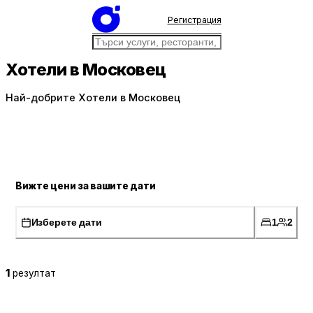
Регистрация
Хотели в Московец
Най-добрите Хотели в Московец
Вижте цени за вашите дати
Изберете дати
1
2
1
резултат