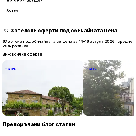
4.30
(
1,287
)
8 километра се намира открит спортен клуб.
Хотел
Хотелски оферти под обичайната цена
67 хотела под обичайната си цена за 14–16 август 2026 · средно
26% разлика
Виж всички оферти
→
−60%
−60%
Villa Vin Santo
Familia Fantastiko
89 € / нощувка
60 
Винарово
Китен
Препоръчани блог статии