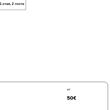
1 стая, 2 гости
от
50
€
Виж цени