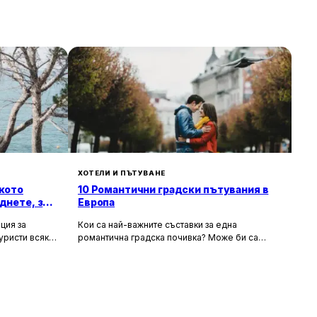
ХОТЕЛИ И ПЪТУВАНЕ
кото
10 Романтични градски пътувания в
днете, за
Европа
ция за
Кои са най-важните съставки за една
уристи всяка
романтична градска почивка? Може би са
орти като
очарователните канали и средновековните
т със своята
сгради, а може би тайната на идеалния уикенд
хора
за двама се крие в първокласната храна и
 и шума, като
вино, допълнени от спокойни улици за
сираща
разходка. Каквито и да са критериите ви, тук
 на по-тихи и
ще откриете идеи за перфектен европейски