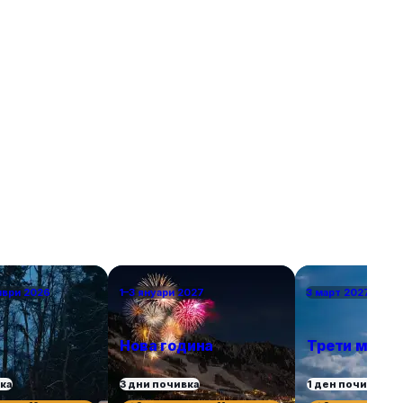
 повече
уикенд. В списъка присъстват както
, възможност
класическите избори – разбира се, нямаше как
природата.
да пропуснем Париж – така и някои по-рядко
посещавани дестинации. За да бъдем
справедливи, избрахме само по един град от
държава, включително южни кътчета като
Севиля и Валета за двойките, които търсят
топлина в началото на пролетта или късната
есен. Това са европейските градове, в които
ще се влюбите.
мври 2026
1–3 януари 2027
3 март 2027 г.
Нова година
Трети март
вка
3 дни почивка
1 ден почивка