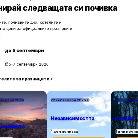
по-малко познати места означава
нирай следващата си почивка
спокойствие, лично пространство
за уединение и близък контакт с 
те, почивните дни, хотелите и
ите цени за официалните празници в
я.
до 6 септември
5–7 септември 2026
телите за празниците
птември 2026
22 септември 2026 г.
24–28 деке
Независимостта
Коледа
инението
1 ден почивка
5 дни почи