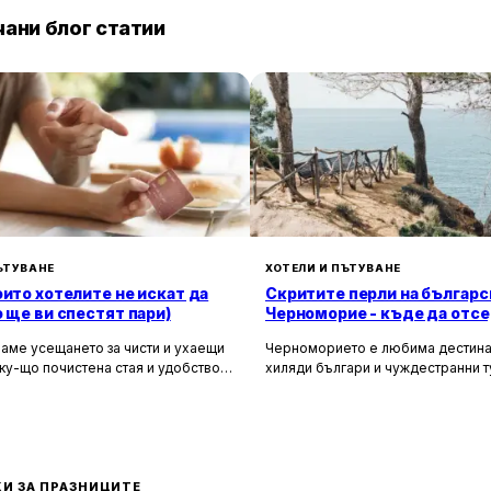
ани блог статии
ЪТУВАНЕ
ХОТЕЛИ И ПЪТУВАНЕ
оито хотелите не искат да
Скритите перли на българс
о ще ви спестят пари)
Черноморие - къде да отсе
да избегнете тълпите
аме усещането за чисти и ухаещи
Черноморието е любима дестина
ку-що почистена стая и удобството
хиляди българи и чуждестранни т
м за нищо по време на почивка.
година. Въпреки че големите кур
 създадени, за да ни предложат
Слънчев бряг и Созопол привлича
о от ежедневието, но истината е, че
динамика и нощен живот, много 
ите фасади и усмихнати
предпочитат да избягат от тълпите
ти се крият редица тайни, които
се насладят на спокойна и релак
екотят портфейла ви значително.
почивка сред природата. Изборът
И ЗА ПРАЗНИЦИТЕ