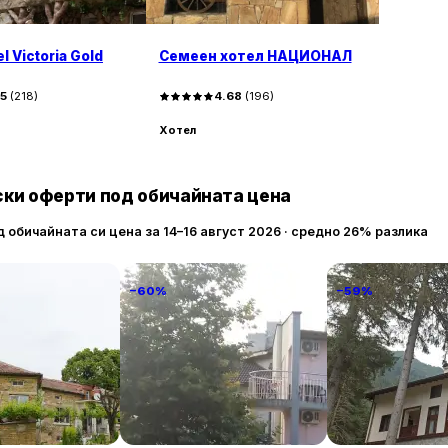
el Victoria Gold
Семеен хотел НАЦИОНАЛ
45
(
218
)
4.68
(
196
)
Хотел
ки оферти под обичайната цена
д обичайната си цена за 14–16 август 2026 · средно 26% разлика
−60%
−59%
anto
Familia Fantastiko
Комплекс Орл
гнездо
89 € / нощувка
60 € / нощувка
86 
Китен
Бели Искър