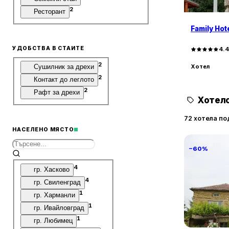
2
Ресторант
Family Hot
УДОБСТВА В СТАИТЕ
4.
2
Хотел
Сушилник за дрехи
2
Контакт до леглото
2
Рафт за дрехи
Хотелс
72 хотела по
НАСЕЛЕНО МЯСТО
−60%
4
гр. Хасково
4
гр. Свиленград
1
гр. Харманли
1
Villa Vin S
гр. Ивайловград
1
гр. Любимец
Винарово