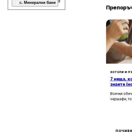
2
с. Минерални бани
Препоръч
ХОТЕЛИ И П
7 неща, к
знаете (н
Всички обич
чаршафи, то
да не мисли
Хотелите са
това бягств
зад бляскав
рецепционис
могат да ол
ПОЧИВК