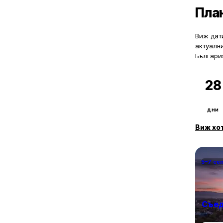
Пла
Виж дати
актуалн
Българи
28
дни
Виж хо
5–7 се
Съед