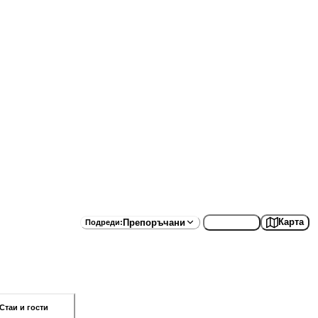
Списък
Карта
Препоръчани
Подреди
:
Стаи и гости