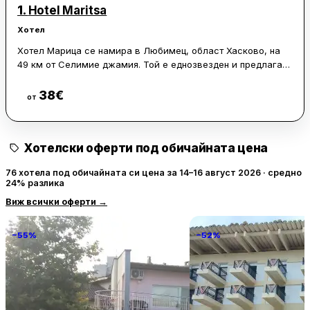
1.
Hotel Maritsa
Хотел
Хотел Марица се намира в Любимец, област Хасково, на
49 км от Селимие джамия. Той е еднозвезден и предлага
стаи с климатик и безплатен WiFi, като всяка от тях е със
самостоятелна баня.
38
€
Виж цени
от
На разположение са още тераса, денонощна рецепция и
банкомат. Всяка стая е оборудвана с телевизор с плосък
Хотелски оферти под обичайната цена
екран и безплатни тоалетни принадлежности.
Международно летище Бургас е на 130 км от хотела.
76 хотела под обичайната си цена за 14–16 август 2026 · средно
24% разлика
Виж всички оферти
→
−55%
−52%