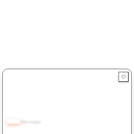
3.68
120
отзива