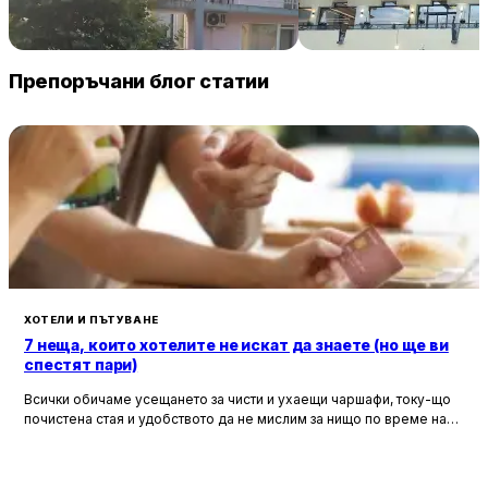
Familia Fantastiko
Grand Hotel & Therme V
Tarnovo
68 € / нощувка
106 
Китен
Велико Търново
Препоръчани блог статии
ХОТЕЛИ И ПЪТУВАНЕ
7 неща, които хотелите не искат да знаете (но ще ви
спестят пари)
Всички обичаме усещането за чисти и ухаещи чаршафи, току-що
почистена стая и удобството да не мислим за нищо по време на
почивка. Хотелите са създадени, за да ни предложат това бягство
от ежедневието, но истината е, че зад бляскавите фасади и
усмихнати рецепционисти се крият редица тайни, които могат да