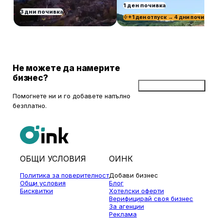
1 ден почивка
3 дни почивка
+1 ден отпуск → 4 дни почивка
Не можете да намерите
бизнес?
Добави бизнес
Помогнете ни и го добавете напълно
безплатно.
ОБЩИ УСЛОВИЯ
ОИНК
Политика за поверителност
Добави бизнес
Общи условия
Блог
Бисквитки
Хотелски оферти
Верифицирай своя бизнес
За агенции
Реклама