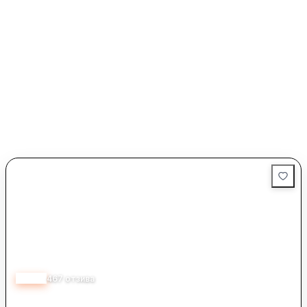
4.25
467
отзива