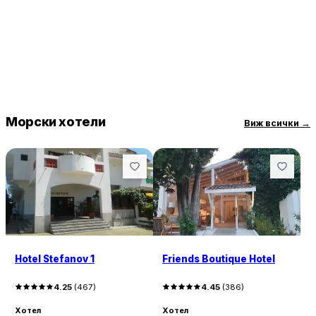
Бургас е на 69 км.
Морски хотели
Виж всички
→
Hotel Stefanov 1
Friends Boutique Hotel
4.25
(
467
)
4.45
(
386
)
Хотел
Хотел