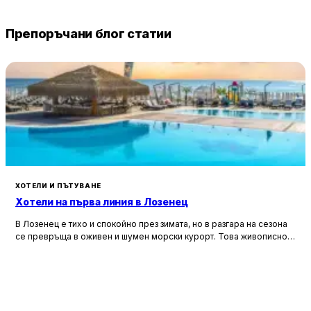
Препоръчани блог статии
ХОТЕЛИ И ПЪТУВАНЕ
Хотели на първа линия в Лозенец
В Лозенец е тихо и спокойно през зимата, но в разгара на сезона
се превръща в оживен и шумен морски курорт. Това живописно
село бързо се превърна в една от най-търсените дестинации по
българското крайбрежие, привличайки посетители с уникалната
си комбинация от природна красота, морски отдих и местна
култура.