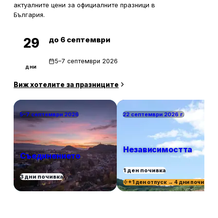
актуалните цени за официалните празници в
България.
до 6 септември
29
5–7 септември 2026
дни
Виж хотелите за празниците
5–7 септември 2026
22 септември 2026 г.
Независимостта
Съединението
1 ден почивка
3 дни почивка
+1 ден отпуск → 4 дни почивка