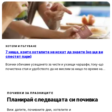
ХОТЕЛИ И ПЪТУВАНЕ
7 неща, които хотелите не искат да знаете (но ще ви
спестят пари)
Всички обичаме усещането за чисти и ухаещи чаршафи, току-що
почистена стая и удобството да не мислим за нищо по време на
почивка. Хотелите са създадени, за да ни предложат това бягство
от ежедневието, но истината е, че зад бляскавите фасади и
усмихнати рецепционисти се крият редица тайни, които могат да
олекотят портфейла ви значително.
ПОЧИВКИ ЗА ПРАЗНИЦИТЕ
Планирай следващата си почивка
Виж датите, почивните дни, хотелите и