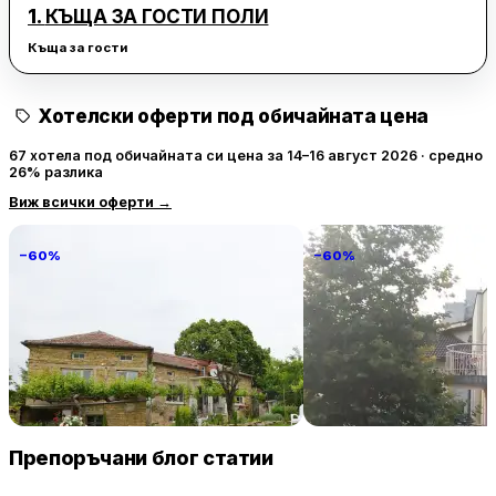
1.
КЪЩА ЗА ГОСТИ ПОЛИ
Къща за гости
Хотелски оферти под обичайната цена
67 хотела под обичайната си цена за 14–16 август 2026 · средно
26% разлика
Виж всички оферти
→
−60%
−60%
Villa Vin Santo
Familia Fantastiko
89 € / нощувка
60 
Винарово
Китен
Препоръчани блог статии