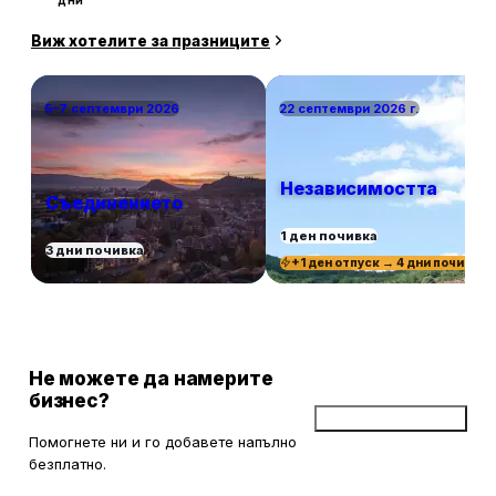
дни
Виж хотелите за празниците
5–7 септември 2026
22 септември 2026 г.
Независимостта
Съединението
1 ден почивка
3 дни почивка
+1 ден отпуск → 4 дни почивка
Не можете да намерите
бизнес?
Добави бизнес
Помогнете ни и го добавете напълно
безплатно.