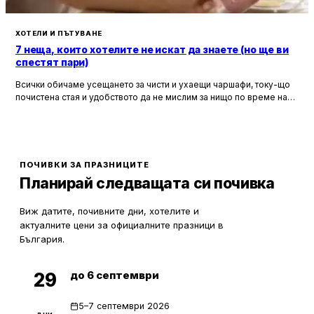
ХОТЕЛИ И ПЪТУВАНЕ
7 неща, които хотелите не искат да знаете (но ще ви
спестят пари)
Всички обичаме усещането за чисти и ухаещи чаршафи, току-що
почистена стая и удобството да не мислим за нищо по време на
почивка. Хотелите са създадени, за да ни предложат това бягство
от ежедневието, но истината е, че зад бляскавите фасади и
усмихнати рецепционисти се крият редица тайни, които могат да
олекотят портфейла ви значително.
ПОЧИВКИ ЗА ПРАЗНИЦИТЕ
Планирай следващата си почивка
Виж датите, почивните дни, хотелите и
актуалните цени за официалните празници в
България.
до 6 септември
29
5–7 септември 2026