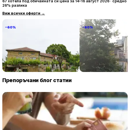
67 хотела под обичайната си цена за 14–16 август 2026 · средно
26% разлика
Виж всички оферти
→
−60%
−60%
Villa Vin Santo
Familia Fantastiko
89 € / нощувка
60 
Винарово
Китен
Препоръчани блог статии