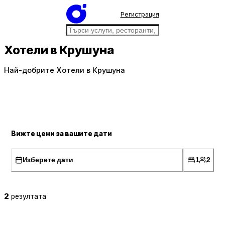
Регистрация
Хотели в Крушуна
Най-добрите Хотели в Крушуна
Вижте цени за вашите дати
Изберете дати
1
2
2
резултата