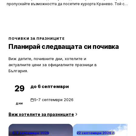
пропускайте възможността да посетите курорта Кранево. Той се
намира в непосредствена близост до Варна и е място, където
можете да се отпуснете и да се насладите на естествената
среда, която до голяма степен е недокосната от нарастващата
урбанизация в другите големи курорти. Плажът е широк, красив и
покрит с фин, златист пясък. Когато посетите Кранево, ще можете
да се насладите не само на прекрасния плаж и морския бряг, но и
ПОЧИВКИ ЗА ПРАЗНИЦИТЕ
на добре развития еко и традиционен селски туризъм.
Планирай следващата си почивка
Виж датите, почивните дни, хотелите и
актуалните цени за официалните празници в
България.
до 6 септември
29
5–7 септември 2026
дни
Виж хотелите за празниците
5–7 септември 2026
22 септември 2026 г.