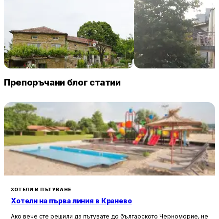
Villa Vin Santo
Familia Fantastiko
89 € / нощувка
60 
Винарово
Китен
Препоръчани блог статии
ХОТЕЛИ И ПЪТУВАНЕ
Хотели на първа линия в Кранево
Ако вече сте решили да пътувате до българското Черноморие, не