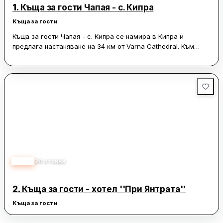
1.
Къща за гости Чапая - с. Кипра
Къща за гости
Къща за гости Чапая - с. Кипра се намира в Кипра и
предлага настаняване на 34 км от Varna Cathedral. Към
обекта има градина, тераса и безплатен частен паркинг.
Мястото е за непушачи и е разположено на 34 км от Varna
City Hall.
Стаите в къщата за гости са оборудвани с гардероб,
телевизор с плосък екран, самостоятелна баня, спално
бельо и хавлии. За гостите е осигурен и хладилник.
От обекта са на 34 км Central railway station Varna и на 35
км Varna Opera House и Palace of Culture and Sports. Varna
Zoo е на 36 км, а Euxinograd — на 41 км. Най-близкото
3.90
24
отзива
летище е Varna Airport, на 25 км.
2.
Къща за гости - хотел ''При Янтрата''
Къща за гости