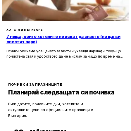
ХОТЕЛИ И ПЪТУВАНЕ
7 неща, които хотелите не искат да знаете (но ще ви
спестят пари)
Всички обичаме усещането за чисти и ухаещи чаршафи, току-що
почистена стая и удобството да не мислим за нищо по време на
почивка. Хотелите са създадени, за да ни предложат това бягство
от ежедневието, но истината е, че зад бляскавите фасади и
усмихнати рецепционисти се крият редица тайни, които могат да
олекотят портфейла ви значително.
ПОЧИВКИ ЗА ПРАЗНИЦИТЕ
Планирай следващата си почивка
Виж датите, почивните дни, хотелите и
актуалните цени за официалните празници в
България.
до 6 септември