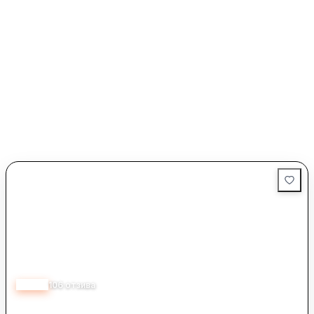
4.80
106
отзива