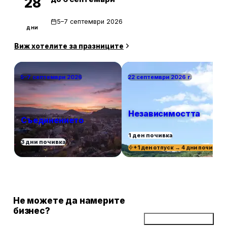
28
5–7 септември 2026
дни
Виж хотелите за празниците
5–7 септември 2026
22 септември 2026 г.
Независимостта
Съединението
1 ден почивка
3 дни почивка
+1 ден отпуск → 4 дни почивка
Не можете да намерите
бизнес?
Добави бизнес