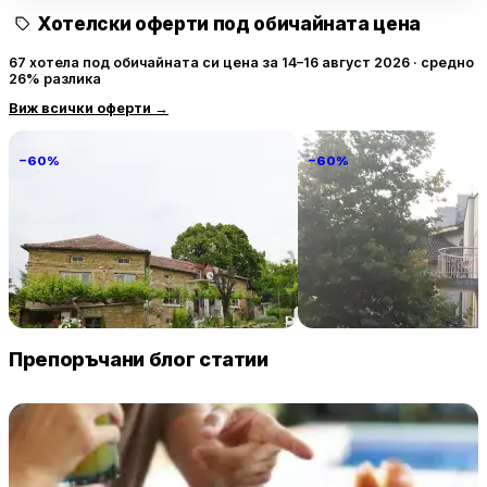
Хотелски оферти под обичайната цена
67 хотела под обичайната си цена за 14–16 август 2026 · средно
26% разлика
Виж всички оферти
→
−60%
−60%
Villa Vin Santo
Familia Fantastiko
89 € / нощувка
60 
Винарово
Китен
Препоръчани блог статии