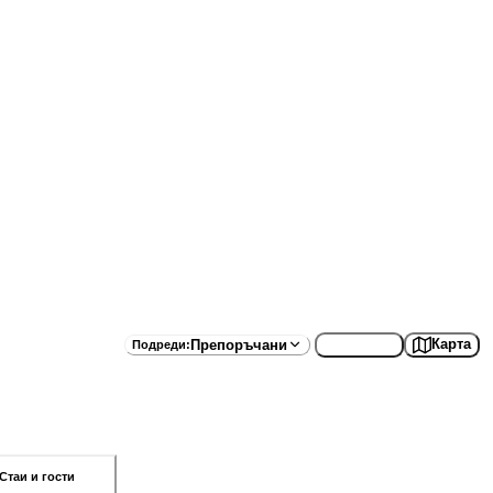
Списък
Карта
Препоръчани
Подреди
:
Стаи и гости