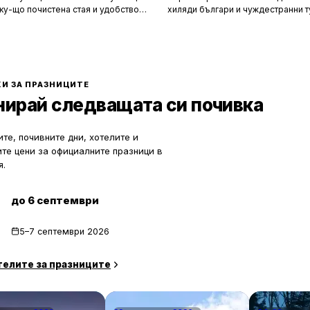
ку-що почистена стая и удобството
хиляди българи и чуждестранни т
м за нищо по време на почивка.
година. Въпреки че големите кур
 създадени, за да ни предложат
Слънчев бряг и Созопол привлича
о от ежедневието, но истината е, че
динамика и нощен живот, много 
ите фасади и усмихнати
предпочитат да избягат от тълпите
ти се крият редица тайни, които
се насладят на спокойна и релак
екотят портфейла ви значително.
почивка сред природата. Изборът
И ЗА ПРАЗНИЦИТЕ
по-малко познати места означава
нирай следващата си почивка
спокойствие, лично пространство
за уединение и близък контакт с 
те, почивните дни, хотелите и
ите цени за официалните празници в
я.
до 6 септември
5–7 септември 2026
телите за празниците