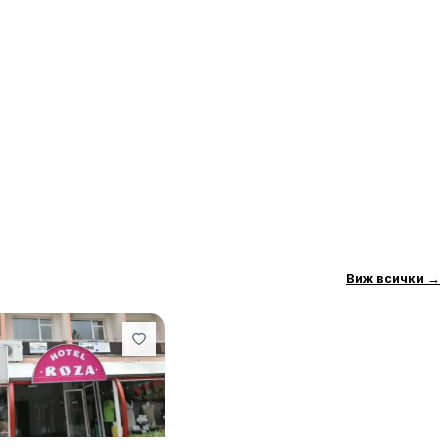
 бюро, телевизор с плосък екран и
 баня, спално бельо, хавлии и тераса
ктът е на 33 километра от Регионалния
та галерия, а най-близкото летище е
л Казанлък.
Виж всички
→