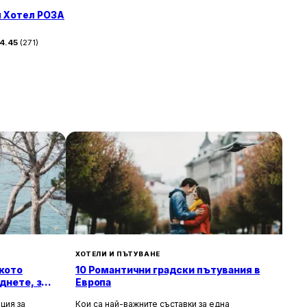
 Хотел РОЗА
4.45
(
271
)
ХОТЕЛИ И ПЪТУВАНЕ
кото
10 Романтични градски пътувания в
днете, за
Европа
ция за
Кои са най-важните съставки за една