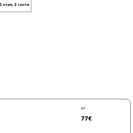
1 стая, 2 гости
от
77
€
Виж цени