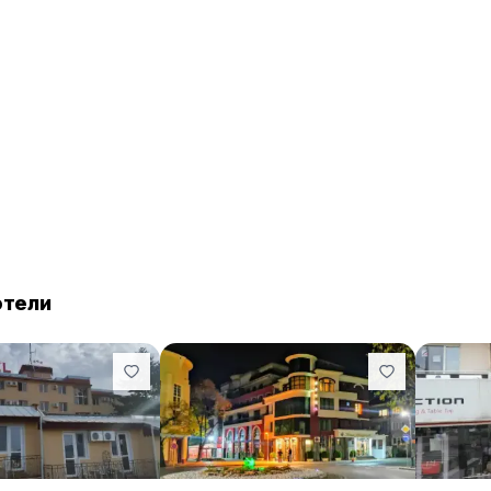
Стаите в Хотел Казанлък са оборудвани с климатик,
гардероб. Всяко помещение разполага със собствена
с изглед към града.
В хотела се сервира закуска по а ла карт меню. Обе
исторически музей на Стара Загора и Художествена
международното летище Пловдив, на 120 км от Хоте
отели