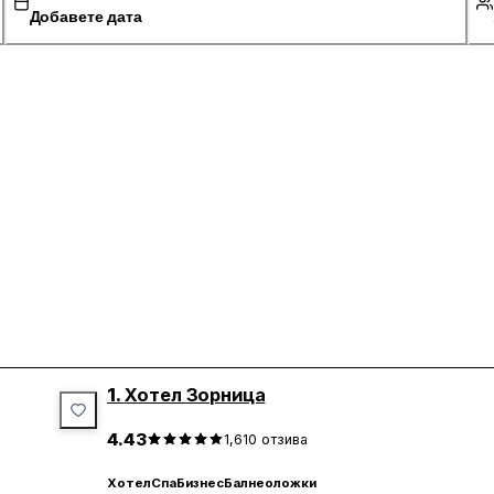
Добавете дата
1.
Хотел Зорница
4.43
1,610
отзива
Хотел
Спа
Бизнес
Балнеоложки