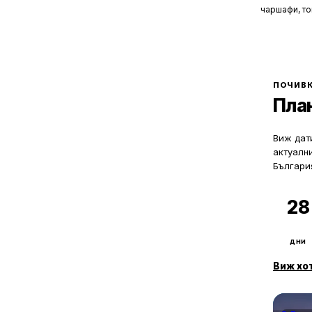
чаршафи, то
да не мисли
Хотелите са
това бягств
зад бляскав
рецепционис
могат да ол
ПОЧИВК
Пла
Виж дати
актуалн
Българи
28
дни
Виж хо