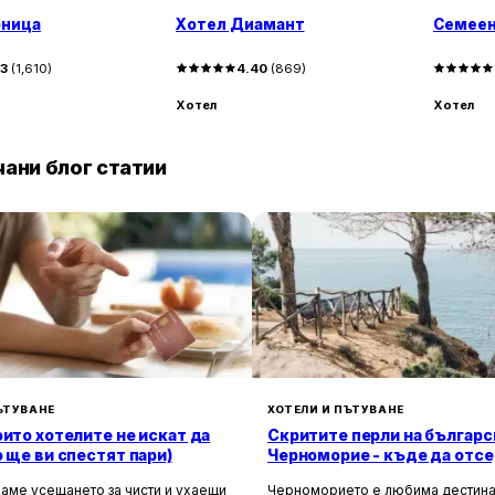
рница
Хотел Диамант
Семеен
43
(
1,610
)
4.40
(
869
)
Хотел
Хотел
ани блог статии
ЪТУВАНЕ
ХОТЕЛИ И ПЪТУВАНЕ
оито хотелите не искат да
Скритите перли на българс
о ще ви спестят пари)
Черноморие - къде да отсе
да избегнете тълпите
аме усещането за чисти и ухаещи
Черноморието е любима дестина