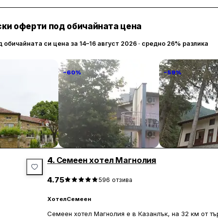
гладене.
ки оферти под обичайната цена
На разположение са денонощен лоби бар, безплатен 
хотела има още магазин за сувенири и перални услу
д обичайната си цена за 14–16 август 2026 · средно 26% разлика
като може да бъде поднесена в лоби бара или в ста
Казанлъшкият парк „Розариум“, известен с провежда
−60%
−59%
метра от хотела. Тракийската гробница също е набли
Казанлък има много ресторанти.
anto
Familia Fantastiko
Комплекс Орл
гнездо
89 € / нощувка
60 € / нощувка
86 
Китен
Бели Искър
4.
Семеен хотел Магнолия
4.75
596
отзива
Хотел
Семеен
Семеен хотел Магнолия е в Казанлък, на 32 км от тъ