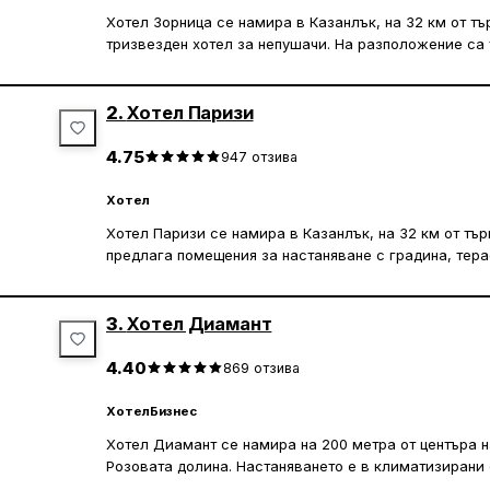
Хотел Зорница се намира в Казанлък, на 32 км от търг
тризвезден хотел за непушачи. На разположение са 
сезонен открит плувен басейн. Имотът е на 33 км о
Загора.
2.
Хотел Паризи
Стаите в хотел Zornica са климатизирани и предлага
гардероб, бюро, телевизор с плосък екран и кът за с
4.75
947
отзива
балкон.
Хотел
Гостите могат да използват спа и уелнес центъра с 
Хотел Паризи се намира в Казанлък, на 32 км от тър
изворна вода, както и градината. Рецепцията е на р
предлага помещения за настаняване с градина, терас
персоналът говори български и английски език. Ху
паркинг. Като 3-звезден хотел, обектът осигурява о
е на 33 км, а Паметникът на Самарското знаме — на 
персоналът на място може да организира летищни т
3.
Хотел Диамант
Стаите в Хотел Паризи са оборудвани с бюро, телев
помещение разполага със собствена баня с душ и б
4.40
869
отзива
някои стаи има и балкон.
Хотел
Бизнес
Регионалният исторически музей на Стара Загора и 
Хотел Диамант се намира на 200 метра от центъра н
от хотела.
Розовата долина. Настаняването е в климатизирани 
екран, минибар и собствена баня със сешоар. При з