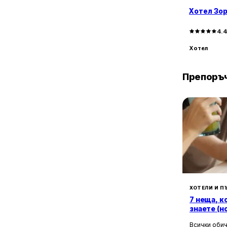
Хотел Зо
4.
Хотел
Препоръч
ХОТЕЛИ И П
7 неща, к
знаете (н
Всички обич