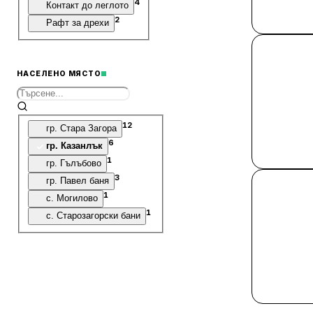
4
Контакт до леглото
2
Рафт за дрехи
НАСЕЛЕНО МЯСТО
12
гр. Стара Загора
6
гр. Казанлък
1
гр. Гълъбово
3
гр. Павел баня
1
с. Могилово
1
с. Старозагорски бани