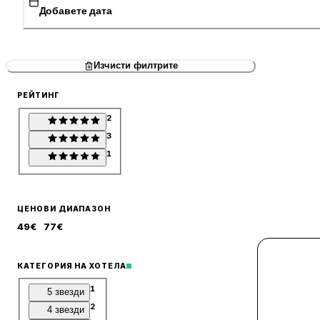
Добавете дата
Изчисти филтрите
РЕЙТИНГ
2
3
1
ЦЕНОВИ ДИАПАЗОН
49
€
77
€
КАТЕГОРИЯ НА ХОТЕЛА
1
5 звезди
2
4 звезди