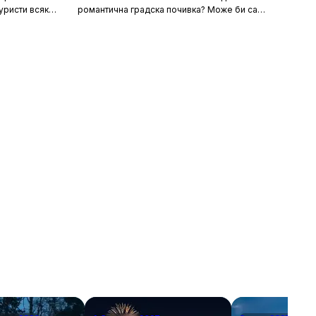
уристи всяка
романтична градска почивка? Може би са
орти като
очарователните канали и средновековните
т със своята
сгради, а може би тайната на идеалния уикенд
хора
за двама се крие в първокласната храна и
 и шума, като
вино, допълнени от спокойни улици за
сираща
разходка. Каквито и да са критериите ви, тук
 на по-тихи и
ще откриете идеи за перфектен европейски
 повече
уикенд. В списъка присъстват както
, възможност
класическите избори – разбира се, нямаше как
природата.
да пропуснем Париж – така и някои по-рядко
посещавани дестинации. За да бъдем
справедливи, избрахме само по един град от
държава, включително южни кътчета като
Севиля и Валета за двойките, които търсят
топлина в началото на пролетта или късната
есен. Това са европейските градове, в които
ще се влюбите.