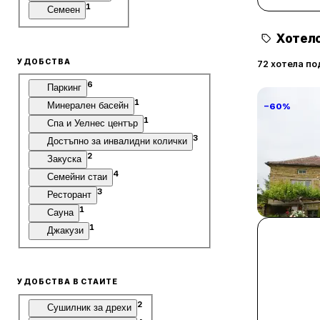
1
Семеен
Хотелс
УДОБСТВА
72 хотела по
6
Паркинг
1
Минерален басейн
−60%
1
Спа и Уелнес център
3
Достъпно за инвалидни колички
2
Закуска
4
Семейни стаи
Villa Vin S
3
Ресторант
1
Сауна
Винарово
1
Джакузи
УДОБСТВА В СТАИТЕ
2
Сушилник за дрехи