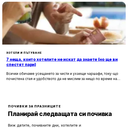
ХОТЕЛИ И ПЪТУВАНЕ
7 неща, които хотелите не искат да знаете (но ще ви
спестят пари)
Всички обичаме усещането за чисти и ухаещи чаршафи, току-що
почистена стая и удобството да не мислим за нищо по време на
почивка. Хотелите са създадени, за да ни предложат това бягство
от ежедневието, но истината е, че зад бляскавите фасади и
усмихнати рецепционисти се крият редица тайни, които могат да
олекотят портфейла ви значително.
ПОЧИВКИ ЗА ПРАЗНИЦИТЕ
Планирай следващата си почивка
Виж датите, почивните дни, хотелите и