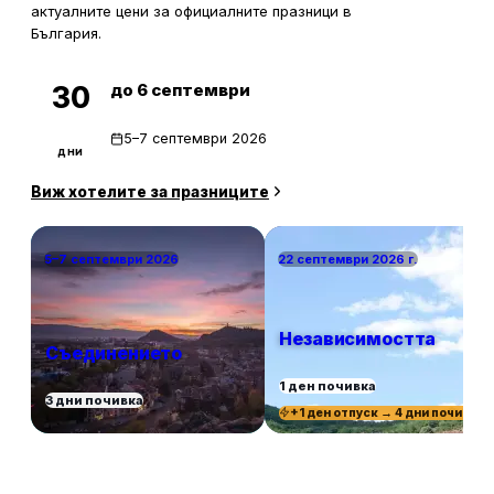
актуалните цени за официалните празници в
България.
до 6 септември
30
5–7 септември 2026
дни
Виж хотелите за празниците
5–7 септември 2026
22 септември 2026 г.
Независимостта
Съединението
1 ден почивка
3 дни почивка
+1 ден отпуск → 4 дни почивка