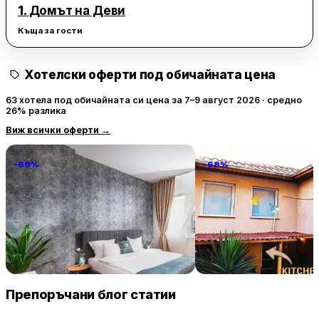
1.
Домът на Деви
Къща за гости
Хотелски оферти под обичайната цена
63 хотела под обичайната си цена за 7–9 август 2026 · средно
26% разлика
Виж всички оферти
→
−69%
−68%
National Palace Of Culture 1 Step
PIJAMA HOUSE
Away!
235 € / нощувка
32 
София
Пловдив
Препоръчани блог статии