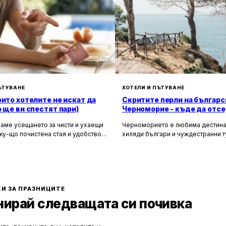
ЪТУВАНЕ
ХОТЕЛИ И ПЪТУВАНЕ
оито хотелите не искат да
Скритите перли на българс
о ще ви спестят пари)
Черноморие - къде да отсе
да избегнете тълпите
аме усещането за чисти и ухаещи
Черноморието е любима дестина
ку-що почистена стая и удобството
хиляди българи и чуждестранни т
м за нищо по време на почивка.
година. Въпреки че големите кур
 създадени, за да ни предложат
Слънчев бряг и Созопол привлича
о от ежедневието, но истината е, че
динамика и нощен живот, много 
ите фасади и усмихнати
предпочитат да избягат от тълпите
ти се крият редица тайни, които
се насладят на спокойна и релак
екотят портфейла ви значително.
почивка сред природата. Изборът
И ЗА ПРАЗНИЦИТЕ
по-малко познати места означава
нирай следващата си почивка
спокойствие, лично пространство
за уединение и близък контакт с 