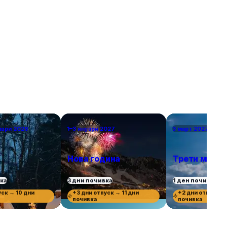
справедливи, избрахме само по един град от
държава, включително южни кътчета като
Севиля и Валета за двойките, които търсят
топлина в началото на пролетта или късната
есен. Това са европейските градове, в които
ще се влюбите.
мври 2026
1–3 януари 2027
3 март 2027 г.
Нова година
Трети март
вка
3 дни почивка
1 ден почивка
уск → 10 дни
+3 дни отпуск → 11 дни
+2 дни отпуск →
почивка
почивка