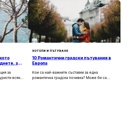
ХОТЕЛИ И ПЪТУВАНЕ
кото
10 Романтични градски пътувания в
днете, за
Европа
ция за
Кои са най-важните съставки за една
уристи всяка
романтична градска почивка? Може би са
орти като
очарователните канали и средновековните
т със своята
сгради, а може би тайната на идеалния уикенд
хора
за двама се крие в първокласната храна и
 и шума, като
вино, допълнени от спокойни улици за
сираща
разходка. Каквито и да са критериите ви, тук
 на по-тихи и
ще откриете идеи за перфектен европейски
 повече
уикенд. В списъка присъстват както
, възможност
класическите избори – разбира се, нямаше как
природата.
да пропуснем Париж – така и някои по-рядко
посещавани дестинации. За да бъдем