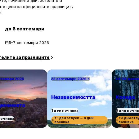
те, почивните дни, хотелите и
ите цени за официалните празници в
я.
до 6 септември
5–7 септември 2026
телите за празниците
птември 2026
22 септември 2026 г.
24–28 деке
Независимостта
Коледа
инението
1 ден почивка
5 дни почи
+1 ден отпуск → 4 дни
+3 дни отп
почивка
почивка
почивка