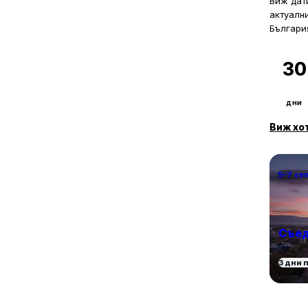
Виж дати
с. Долно Ябълково
актуалн
4
с. Драчево
Българи
1
с. Дрянковец
1
с. Дъскотна
30
1
с. Екзарх Антимово
2
с. Емона
1
дни
с. Заберново
3
с. Завет
Виж хо
1
с. Зайчар
1
с. Звездец
4
с. Изгрев
5–7 се
1
с. Индже войвода
1
с. Каменар
1
с. Камчия
Съед
1
с. Козичино
3
с. Кости
3 дни 
7
с. Кошарица
59
с. Лозенец
1