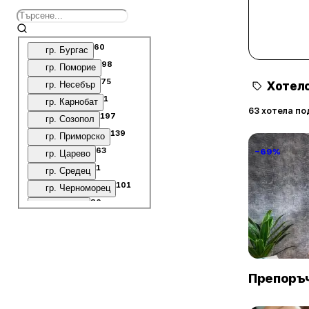
60
гр. Бургас
98
гр. Поморие
75
гр. Несебър
Хотелс
1
гр. Карнобат
63 хотела по
197
гр. Созопол
139
гр. Приморско
63
−69%
гр. Царево
1
гр. Средец
101
гр. Черноморец
86
гр. Обзор
77
гр. Китен
National P
62
гр. Ахтопол
1 Step Awa
53
гр. Свети Влас
София
10
гр. Ахелой
Препоръч
3
Къмпинг Градина
3
гр. Малко Търново