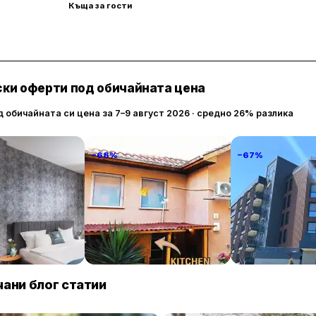
Къща за гости
ки оферти под обичайната цена
д обичайната си цена за 7–9 август 2026 · средно 26% разлика
−68%
−67%
alace Of Culture
PIJAMA HOUSE
Атмосфера Ба
y!
Хотел и СПА
235 € / нощувка
32 € / нощувка
225 
Пловдив
Павел баня
ани блог статии