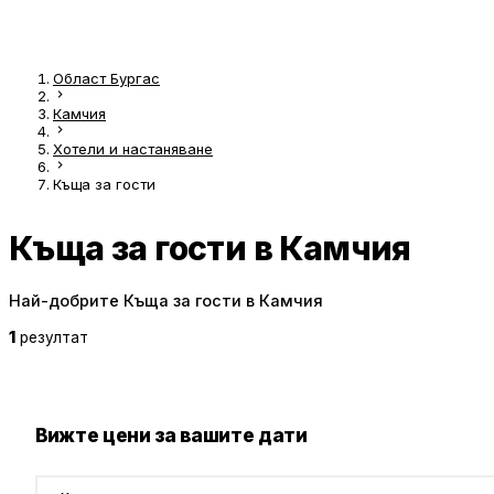
Област Бургас
Камчия
Хотели и настаняване
Къща за гости
Къща за гости в Камчия
Най-добрите Къща за гости в Камчия
1
резултат
Вижте цени за вашите дати