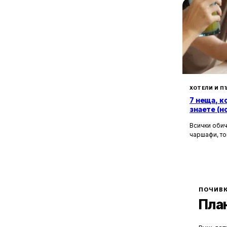
2
Къмпинг Каваци
2
Къмпинг Смокиня
1
гр. Каблешково
16
к.к. Слънчев бряг
8
с. Атия
3
с. Баня
5
с. Бероново
ХОТЕЛИ И П
1
7 неща, к
с. Бродилово
знаете (н
3
с. Бръшлян
9
Всички обич
с. Варвара
чаршафи, то
12
с. Велика
да не мисли
1
с. Велислав
Хотелите са
това бягств
2
с. Веселие
зад бляскав
1
с. Визица
рецепционис
2
могат да ол
ПОЧИВК
с. Голямо Буково
Пла
3
с. Граматиково
1
с. Гюльовца
1