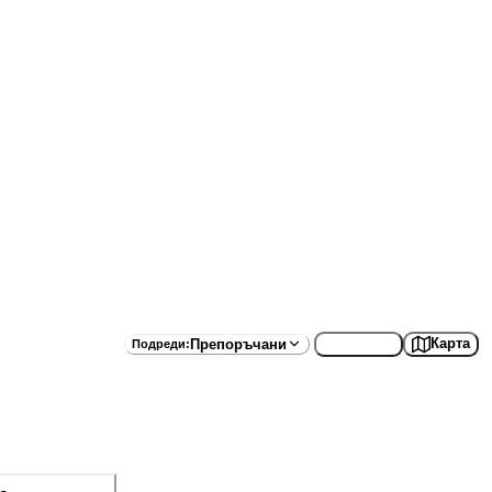
Списък
Карта
Препоръчани
Подреди
: