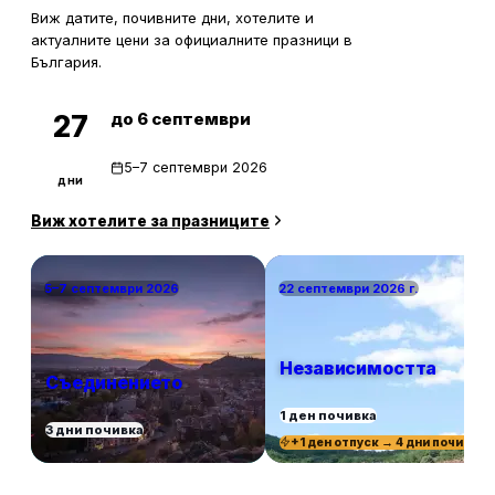
Виж датите, почивните дни, хотелите и
актуалните цени за официалните празници в
България.
до 6 септември
27
5–7 септември 2026
дни
Виж хотелите за празниците
5–7 септември 2026
22 септември 2026 г.
Независимостта
Съединението
1 ден почивка
3 дни почивка
+1 ден отпуск → 4 дни почивка