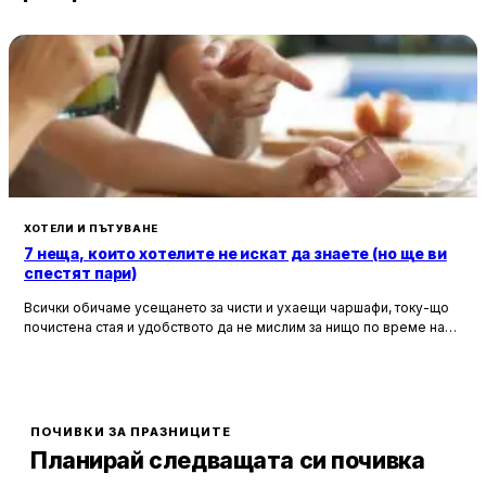
предлага летищен трансфер срещу заплащане.
ХОТЕЛИ И ПЪТУВАНЕ
7 неща, които хотелите не искат да знаете (но ще ви
спестят пари)
Всички обичаме усещането за чисти и ухаещи чаршафи, току-що
почистена стая и удобството да не мислим за нищо по време на
почивка. Хотелите са създадени, за да ни предложат това бягство
от ежедневието, но истината е, че зад бляскавите фасади и
усмихнати рецепционисти се крият редица тайни, които могат да
олекотят портфейла ви значително.
ПОЧИВКИ ЗА ПРАЗНИЦИТЕ
Планирай следващата си почивка