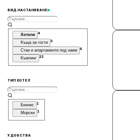
ВИД НАСТАНЯВАНЕ
4
Хотели
3
Къща за гости
6
Стаи и апартаменти под наем
22
Къмпинг
ТИП ХОТЕЛ
1
Бизнес
1
Морски
УДОБСТВА