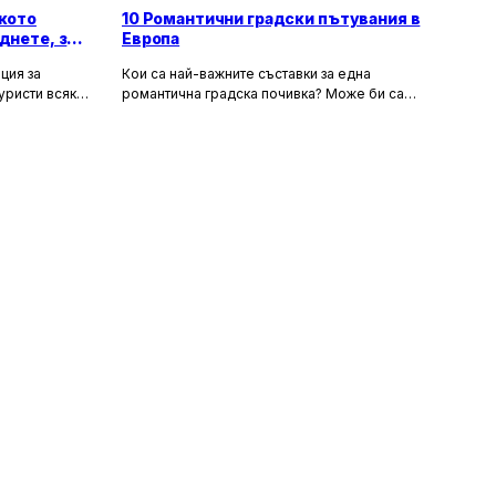
кото
10 Романтични градски пътувания в
днете, за
Европа
ция за
Кои са най-важните съставки за една
уристи всяка
романтична градска почивка? Може би са
орти като
очарователните канали и средновековните
т със своята
сгради, а може би тайната на идеалния уикенд
хора
за двама се крие в първокласната храна и
 и шума, като
вино, допълнени от спокойни улици за
сираща
разходка. Каквито и да са критериите ви, тук
 на по-тихи и
ще откриете идеи за перфектен европейски
 повече
уикенд. В списъка присъстват както
, възможност
класическите избори – разбира се, нямаше как
природата.
да пропуснем Париж – така и някои по-рядко
посещавани дестинации. За да бъдем
справедливи, избрахме само по един град от
държава, включително южни кътчета като
Севиля и Валета за двойките, които търсят
топлина в началото на пролетта или късната
есен. Това са европейските градове, в които
ще се влюбите.