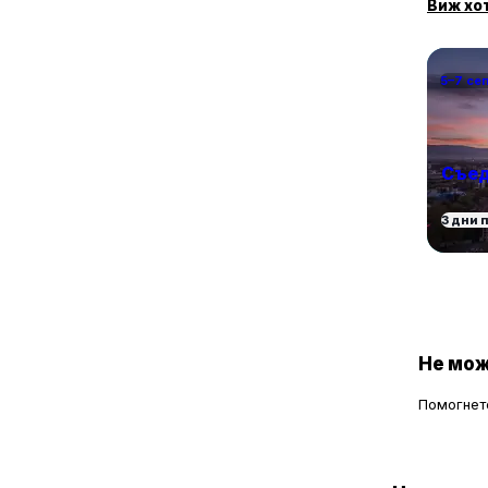
Виж хо
5–7 се
Съед
3 дни 
Не мож
Помогнете