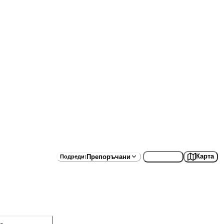
Списък
Карта
Препоръчани
Подреди
: