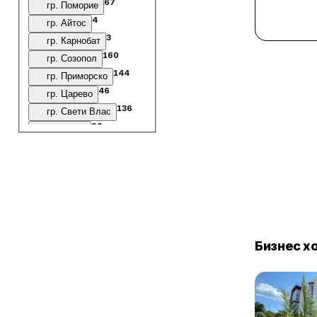
67
гр. Поморие
4
гр. Айтос
3
гр. Карнобат
160
гр. Созопол
144
гр. Приморско
46
гр. Царево
136
гр. Свети Влас
92
гр. Китен
49
гр. Обзор
48
гр. Черноморец
23
гр. Ахтопол
11
гр. Ахелой
6
Къмпинг Каваци
5
Къмпинг Смокиня
Бизнес х
4
Къмпинг Градина
10
в.с. Дюни
245
к.к. Слънчев бряг
4
с. Атия