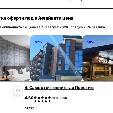
гостите често отбелязват вежливостта и професион
разнообразна и вкусна, което допълнително доприна
Близостта до плажа е едно от най-големите предимс
ки оферти под обичайната цена
достъп до златистите пясъци и морските вълни.
д обичайната си цена за 7–9 август 2026 · средно 25% разлика
Въпреки многото положителни аспекти, някои гости 
сравнително малък и платен, което може да създаде
атмосфера в хотела е приятна и спокойна, което го 
−67%
−58%
Реновациите, направени наскоро, също допринасят 
гостите.
alace Of Culture
Атмосфера Балнео
Хотел Вила Ма
y!
Хотел и СПА
235 € / нощувка
225 € / нощувка
150 
Павел баня
Кладница
4.
Самостоятелни стаи Престиж
4.60
25
отзива
Хотел