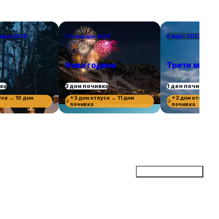
мври 2026
1–3 януари 2027
3 март 2027 г.
Нова година
Трети март
вка
3 дни почивка
1 ден почивка
уск → 10 дни
+3 дни отпуск → 11 дни
+2 дни отпуск →
почивка
почивка
Добави бизнес