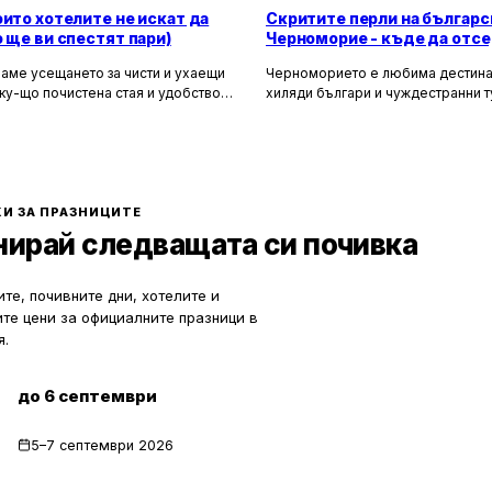
оито хотелите не искат да
Скритите перли на българс
о ще ви спестят пари)
Черноморие - къде да отсе
да избегнете тълпите
аме усещането за чисти и ухаещи
Черноморието е любима дестина
ку-що почистена стая и удобството
хиляди българи и чуждестранни т
м за нищо по време на почивка.
година. Въпреки че големите кур
 създадени, за да ни предложат
Слънчев бряг и Созопол привлича
о от ежедневието, но истината е, че
динамика и нощен живот, много 
ите фасади и усмихнати
предпочитат да избягат от тълпите
ти се крият редица тайни, които
се насладят на спокойна и релак
екотят портфейла ви значително.
почивка сред природата. Изборът
И ЗА ПРАЗНИЦИТЕ
по-малко познати места означава
нирай следващата си почивка
спокойствие, лично пространство
за уединение и близък контакт с 
те, почивните дни, хотелите и
ите цени за официалните празници в
я.
до 6 септември
5–7 септември 2026