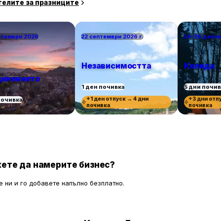
телите за празниците
птември 2026
22 септември 2026 г.
24–28 деке
Независимостта
Коледа
инението
1 ден почивка
5 дни почи
+1 ден отпуск → 4 дни
+3 дни отп
почивка
почивка
почивка
ете да намерите бизнес?
 ни и го добавете напълно безплатно.