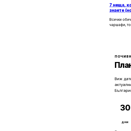
19
с. Синеморец
7 неща, к
1
знаете (н
с. Съдиево
5
с. Твърдица
Всички обич
1
чаршафи, то
с. Тънково
да не мисли
1
с. Черни връх
Хотелите са
това бягств
зад бляскав
рецепционис
могат да ол
ПОЧИВК
Пла
Виж дати
актуалн
Българи
30
дни