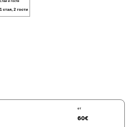
Стаи и гости
1 стая, 2 гости
от
60
€