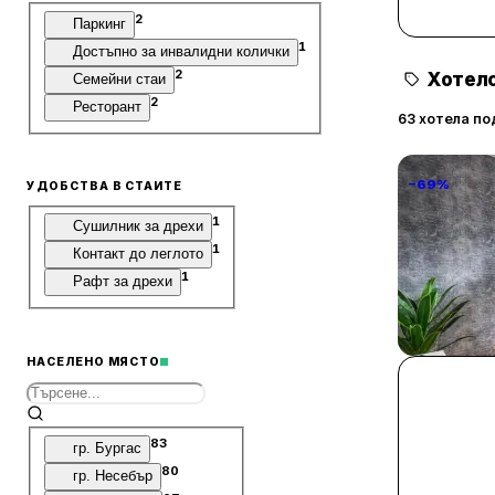
2
Паркинг
1
Достъпно за инвалидни колички
2
Хотелс
Семейни стаи
2
Ресторант
63 хотела по
−69%
УДОБСТВА В СТАИТЕ
1
Сушилник за дрехи
1
Контакт до леглото
1
Рафт за дрехи
National P
1 Step Awa
София
НАСЕЛЕНО МЯСТО
83
гр. Бургас
80
гр. Несебър