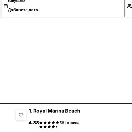
Напускане
Добавете дата
1.
Royal Marina Beach
4.38
581
отзива