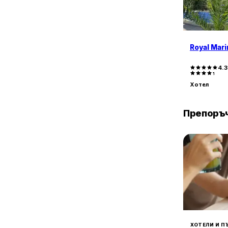
1
с. Бероново
1
с. Бръшлян
1
с. Българи
8
с. Варвара
Royal Mar
1
с. Велика
1
4.
с. Граматиково
1
с. Дропла
Хотел
3
с. Емона
1
с. Камчия
Препоръч
4
с. Кошарица
59
с. Лозенец
2
с. Лъка
2
с. Маринка
1
с. Младежко
2
с. Огнен
1
с. Равадиново
136
с. Равда
2
с. Резово
ХОТЕЛИ И П