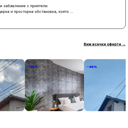
и забавление с приятели.
дерна и просторна обстановка, която е
асладят на добре обзаведена къща,
комфортен престой, включително
отлично обслужване, което допринася
Виж всички оферти
→
 може да бъде малко предизвикателен,
ижу за отдих и забавление. Къща за
ка и за организиране на весели
−48%
−46%
 Мира
National Palace Of Culture
Стаи за гости Вале
1 Step Away!
€ / нощувка
399 € / нощувка
29 € / н
София
Банско