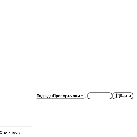
Списък
Карта
Препоръчани
Подреди
:
Стаи и гости