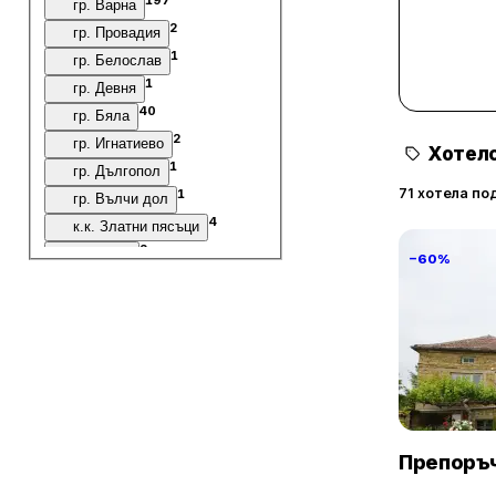
гр. Варна
2
гр. Провадия
1
гр. Белослав
1
гр. Девня
40
гр. Бяла
2
гр. Игнатиево
Хотелс
1
гр. Дългопол
71 хотела по
1
гр. Вълчи дол
4
к.к. Златни пясъци
2
с. Аврен
−60%
12
с. Аспарухово
7
с. Близнаци
1
с. Бозвелийско
1
с. Ботево
Villa Vin S
1
с. Водица
6
с. Генерал Кантарджиево
Винарово
1
с. Генерал Киселово
Препоръч
1
с. Голица