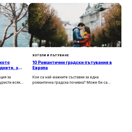
ХОТЕЛИ И ПЪТУВАНЕ
кото
10 Романтични градски пътувания в
днете, за
Европа
ция за
Кои са най-важните съставки за една
уристи всяка
романтична градска почивка? Може би са
орти като
очарователните канали и средновековните
т със своята
сгради, а може би тайната на идеалния уикенд
хора
за двама се крие в първокласната храна и
 и шума, като
вино, допълнени от спокойни улици за
сираща
разходка. Каквито и да са критериите ви, тук
 на по-тихи и
ще откриете идеи за перфектен европейски
 повече
уикенд. В списъка присъстват както
, възможност
класическите избори – разбира се, нямаше как
природата.
да пропуснем Париж – така и някои по-рядко