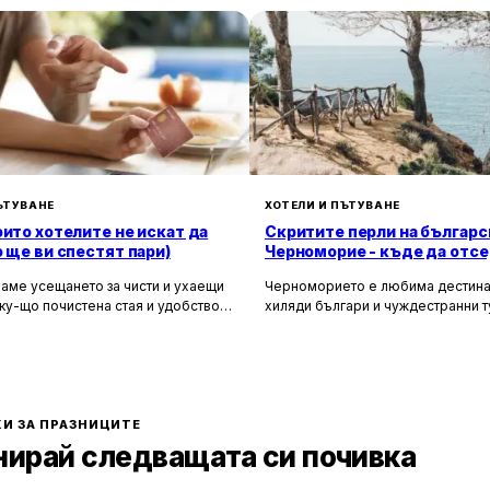
ЪТУВАНЕ
ХОТЕЛИ И ПЪТУВАНЕ
оито хотелите не искат да
Скритите перли на българс
о ще ви спестят пари)
Черноморие - къде да отсе
да избегнете тълпите
аме усещането за чисти и ухаещи
Черноморието е любима дестина
ку-що почистена стая и удобството
хиляди българи и чуждестранни т
м за нищо по време на почивка.
година. Въпреки че големите кур
 създадени, за да ни предложат
Слънчев бряг и Созопол привлича
о от ежедневието, но истината е, че
динамика и нощен живот, много 
ите фасади и усмихнати
предпочитат да избягат от тълпите
ти се крият редица тайни, които
се насладят на спокойна и релак
екотят портфейла ви значително.
почивка сред природата. Изборът
И ЗА ПРАЗНИЦИТЕ
по-малко познати места означава
нирай следващата си почивка
спокойствие, лично пространство
за уединение и близък контакт с 