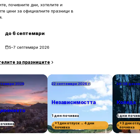
те, почивните дни, хотелите и
ите цени за официалните празници в
я.
до 6 септември
5–7 септември 2026
телите за празниците
птември 2026
22 септември 2026 г.
24–28 деке
Независимостта
Коледа
инението
1 ден почивка
5 дни почи
+1 ден отпуск → 4 дни
+3 дни отп
почивка
почивка
почивка