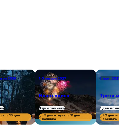
посещавани дестинации. За да бъдем
справедливи, избрахме само по един град от
държава, включително южни кътчета като
Севиля и Валета за двойките, които търсят
топлина в началото на пролетта или късната
есен. Това са европейските градове, в които
ще се влюбите.
мври 2026
1–3 януари 2027
3 март 2027 г.
Нова година
Трети март
вка
3 дни почивка
1 ден почивка
уск → 10 дни
+3 дни отпуск → 11 дни
+2 дни отпуск →
почивка
почивка