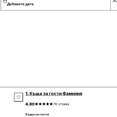
Добавете дата
1.
Къща за гости Фамилия
4.80
76
отзива
Къща за гости