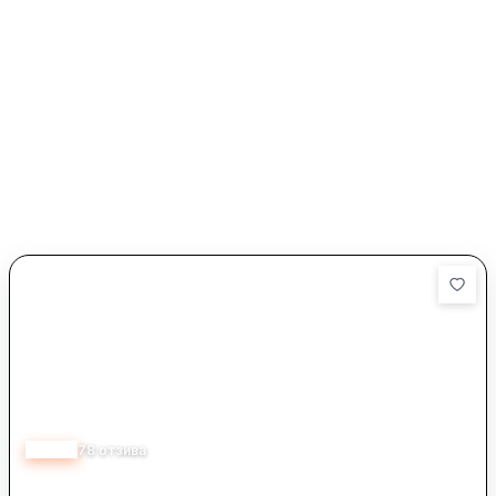
4.40
78
отзива