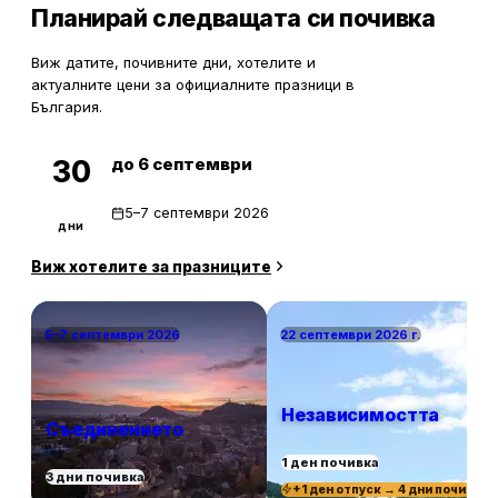
Планирай следващата си почивка
Виж датите, почивните дни, хотелите и
актуалните цени за официалните празници в
България.
до 6 септември
30
5–7 септември 2026
дни
Виж хотелите за празниците
5–7 септември 2026
22 септември 2026 г.
Независимостта
Съединението
1 ден почивка
3 дни почивка
+1 ден отпуск → 4 дни почивка