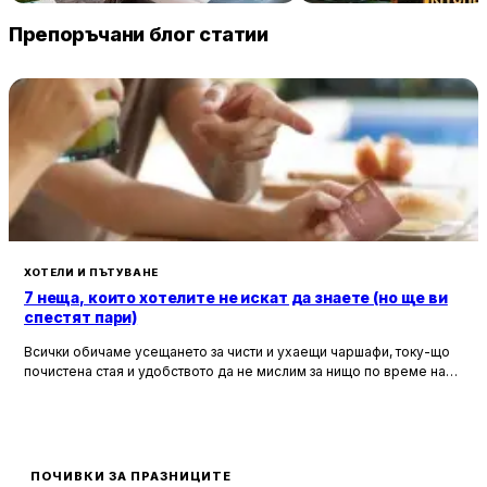
235 € / нощувка
32 
София
Пловдив
Препоръчани блог статии
ХОТЕЛИ И ПЪТУВАНЕ
7 неща, които хотелите не искат да знаете (но ще ви
спестят пари)
Всички обичаме усещането за чисти и ухаещи чаршафи, току-що
почистена стая и удобството да не мислим за нищо по време на
почивка. Хотелите са създадени, за да ни предложат това бягство
от ежедневието, но истината е, че зад бляскавите фасади и
усмихнати рецепционисти се крият редица тайни, които могат да
олекотят портфейла ви значително.
ПОЧИВКИ ЗА ПРАЗНИЦИТЕ