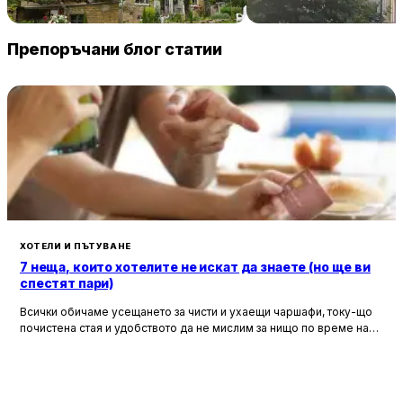
89 € / нощувка
60 
Винарово
Китен
Препоръчани блог статии
ХОТЕЛИ И ПЪТУВАНЕ
7 неща, които хотелите не искат да знаете (но ще ви
спестят пари)
Всички обичаме усещането за чисти и ухаещи чаршафи, току-що
почистена стая и удобството да не мислим за нищо по време на
почивка. Хотелите са създадени, за да ни предложат това бягство
от ежедневието, но истината е, че зад бляскавите фасади и
усмихнати рецепционисти се крият редица тайни, които могат да
олекотят портфейла ви значително.