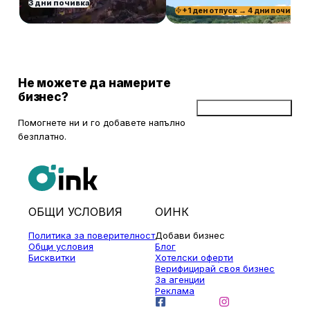
3 дни почивка
+1 ден отпуск → 4 дни почивка
Не можете да намерите
бизнес?
Добави бизнес
Помогнете ни и го добавете напълно
безплатно.
ОБЩИ УСЛОВИЯ
ОИНК
Политика за поверителност
Добави бизнес
Общи условия
Блог
Бисквитки
Хотелски оферти
Верифицирай своя бизнес
За агенции
Реклама