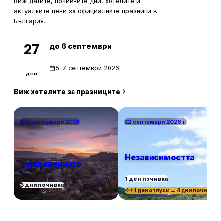
Виж датите, почивните дни, хотелите и
актуалните цени за официалните празници в
България.
до 6 септември
27
5–7 септември 2026
дни
Виж хотелите за празниците
5–7 септември 2026
22 септември 2026 г.
Независимостта
Съединението
1 ден почивка
3 дни почивка
+1 ден отпуск → 4 дни почивка