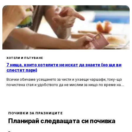
ХОТЕЛИ И ПЪТУВАНЕ
7 неща, които хотелите не искат да знаете (но ще ви
спестят пари)
Всички обичаме усещането за чисти и ухаещи чаршафи, току-що
почистена стая и удобството да не мислим за нищо по време на
почивка. Хотелите са създадени, за да ни предложат това бягство
от ежедневието, но истината е, че зад бляскавите фасади и
усмихнати рецепционисти се крият редица тайни, които могат да
олекотят портфейла ви значително.
ПОЧИВКИ ЗА ПРАЗНИЦИТЕ
Планирай следващата си почивка