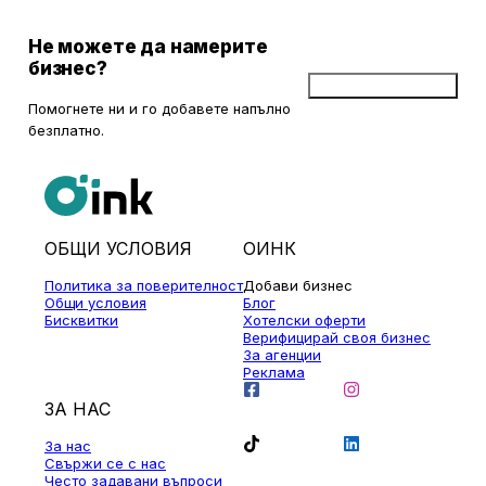
Не можете да намерите
бизнес?
Добави бизнес
Помогнете ни и го добавете напълно
безплатно.
ОБЩИ УСЛОВИЯ
ОИНК
Политика за поверителност
Добави бизнес
Общи условия
Блог
Бисквитки
Хотелски оферти
Верифицирай своя бизнес
За агенции
Реклама
ЗА НАС
За нас
Свържи се с нас
Често задавани въпроси