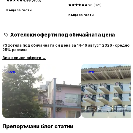
4.98
(
400
)
4.28
(
321
)
Къща за гости
Къща за гости
К
Хотелски оферти под обичайната цена
73 хотела под обичайната си цена за 14–16 август 2026 · средно
25% разлика
Виж всички оферти
→
−55%
−52%
Familia Fantastiko
Grand Hotel & Therme V
Tarnovo
68 € / нощувка
106 
Китен
Велико Търново
Препоръчани блог статии