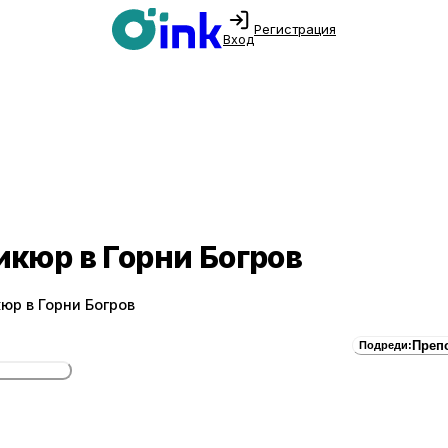
Регистрация
Вход
икюр в Горни Богров
юр в Горни Богров
Преп
Подреди
: