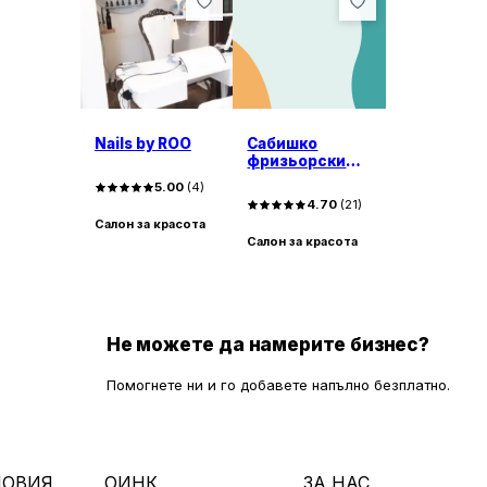
Nails by ROO
Сабишко
фризьорски
салон
5.00
(
4
)
4.70
(
21
)
Салон за красота
Салон за красота
Не можете да намерите бизнес?
Помогнете ни и го добавете напълно безплатно.
ЛОВИЯ
ОИНК
ЗА НАС