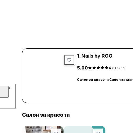
1.
Nails by ROO
5.00
4
отзива
Салон за красота
Салон за ма
1
Салон за красота