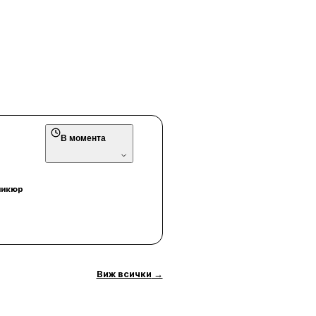
В момента
никюр
Виж всички
→