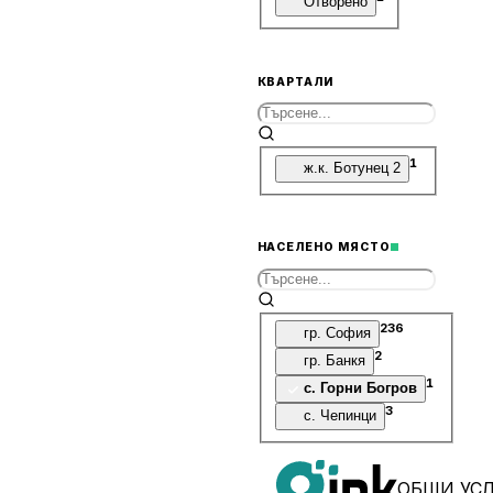
Отворено
КВАРТАЛИ
1
ж.к. Ботунец 2
НАСЕЛЕНО МЯСТО
236
гр. София
2
гр. Банкя
1
с. Горни Богров
3
с. Чепинци
ОБЩИ УС