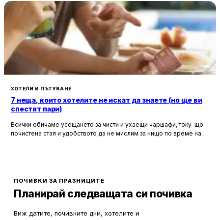
ХОТЕЛИ И ПЪТУВАНЕ
7 неща, които хотелите не искат да знаете (но ще ви
спестят пари)
Всички обичаме усещането за чисти и ухаещи чаршафи, току-що
почистена стая и удобството да не мислим за нищо по време на
почивка. Хотелите са създадени, за да ни предложат това бягство
от ежедневието, но истината е, че зад бляскавите фасади и
усмихнати рецепционисти се крият редица тайни, които могат да
олекотят портфейла ви значително.
ПОЧИВКИ ЗА ПРАЗНИЦИТЕ
Планирай следващата си почивка
Виж датите, почивните дни, хотелите и