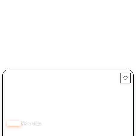
4.53
164
отзива