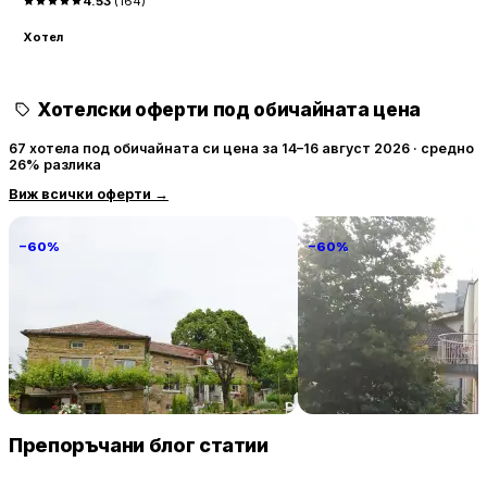
4.53
(
164
)
Хотел
Хотелски оферти под обичайната цена
67 хотела под обичайната си цена за 14–16 август 2026 · средно
26% разлика
Виж всички оферти
→
−60%
−60%
Villa Vin Santo
Familia Fantastiko
89 € / нощувка
60 
Винарово
Китен
Препоръчани блог статии