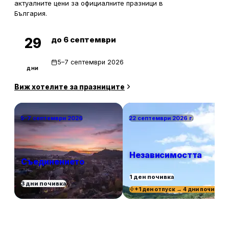
актуалните цени за официалните празници в
България.
до 6 септември
29
5–7 септември 2026
дни
Виж хотелите за празниците
5–7 септември 2026
22 септември 2026 г.
Независимостта
Съединението
1 ден почивка
3 дни почивка
+1 ден отпуск → 4 дни почивка