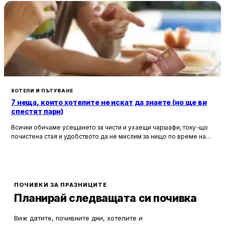
ХОТЕЛИ И ПЪТУВАНЕ
7 неща, които хотелите не искат да знаете (но ще ви
спестят пари)
Всички обичаме усещането за чисти и ухаещи чаршафи, току-що
почистена стая и удобството да не мислим за нищо по време на
почивка. Хотелите са създадени, за да ни предложат това бягство
от ежедневието, но истината е, че зад бляскавите фасади и
усмихнати рецепционисти се крият редица тайни, които могат да
олекотят портфейла ви значително.
ПОЧИВКИ ЗА ПРАЗНИЦИТЕ
Планирай следващата си почивка
Виж датите, почивните дни, хотелите и