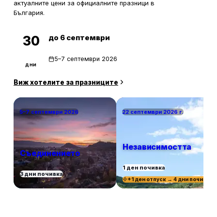
актуалните цени за официалните празници в
България.
до 6 септември
30
5–7 септември 2026
дни
Виж хотелите за празниците
5–7 септември 2026
22 септември 2026 г.
Независимостта
Съединението
1 ден почивка
3 дни почивка
+1 ден отпуск → 4 дни почивка