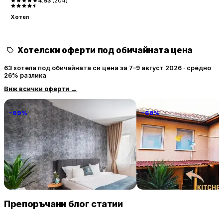
4.53
(
204
)
Хотел
Хотелски оферти под обичайната цена
63 хотела под обичайната си цена за 7–9 август 2026 · средно
26% разлика
Виж всички оферти
→
−69%
−68%
National Palace Of Culture 1 Step
PIJAMA HOUSE
Away!
235 € / нощувка
32 
София
Пловдив
Препоръчани блог статии