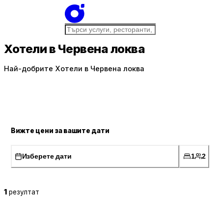
Хотели в Червена локва
Най-добрите Хотели в Червена локва
Вижте цени за вашите дати
Изберете дати
1
2
1
резултат