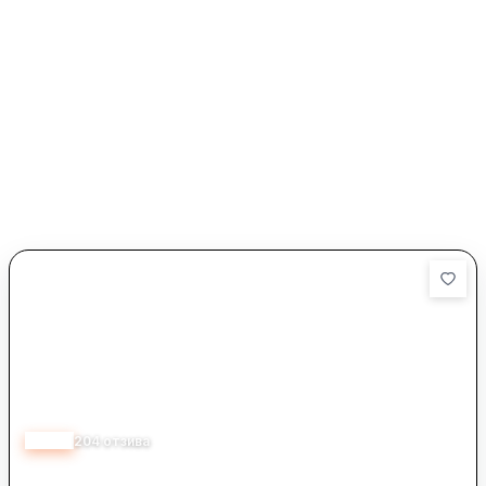
4.53
204
отзива